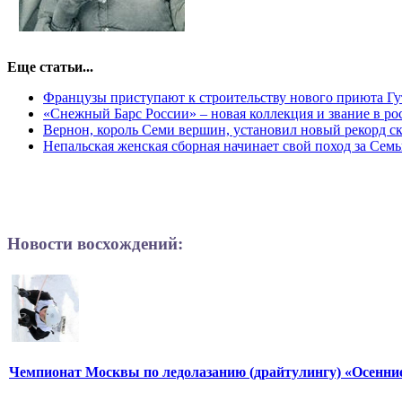
Еще статьи...
Французы приступают к строительству нового приюта Гу
«Снежный Барс России» – новая коллекция и звание в р
Вернон, король Семи вершин, установил новый рекорд с
Непальская женская сборная начинает свой поход за Се
Новости восхождений:
Чемпионат Москвы по ледолазанию (драйтулингу) «Осенни