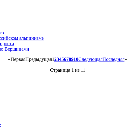
тэ
оссийском альпинизме
корости
мью Вершинами
«
Первая
Предыдущая
1
2
3
4
5
6
7
8
9
10
Следующая
Последняя
»
Страница 1 из 11
е