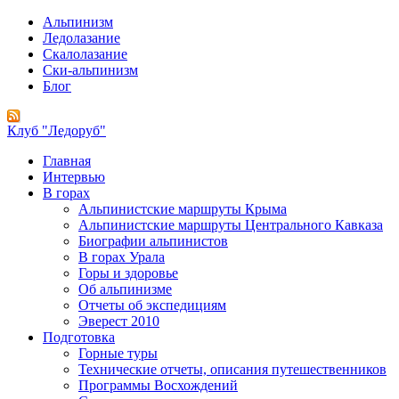
Альпинизм
Ледолазание
Скалолазание
Ски-альпинизм
Блог
Клуб "Ледоруб"
Главная
Интервью
В горах
Альпинистские маршруты Крыма
Альпинистские маршруты Центрального Кавказа
Биографии альпинистов
В горах Урала
Горы и здоровье
Об альпинизме
Отчеты об экспедициям
Эверест 2010
Подготовка
Горные туры
Технические отчеты, описания путешественников
Программы Восхождений