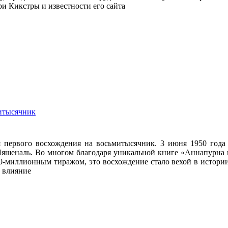
и Кикстры и известности его сайта
митысячник
я первого восхождения на восьмитысячник. 3 июня 1950 год
яшеналь. Во многом благодаря уникальной книге «Аннапурна п
10-миллионным тиражом, это восхождение стало вехой в истор
ё влияние