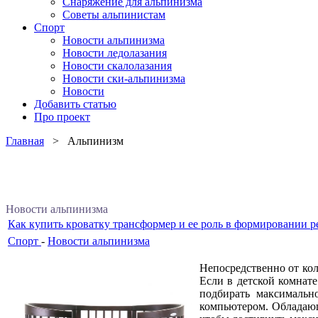
Снаряжение для альпинизма
Советы альпинистам
Спорт
Новости альпинизма
Новости ледолазания
Новости скалолазания
Новости ски-альпинизма
Новости
Добавить статью
Про проект
Главная
> Альпинизм
Новости альпинизма
Как купить кроватку трансформер и ее роль в формировании р
Спорт
-
Новости альпинизма
Непосредственно от кол
Если в детской комнате
подбирать максимальн
компьютером. Обладающ