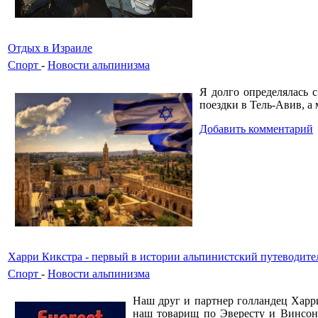
Отдых в Израиле
Спорт
-
Новости альпинизма
Я долго определялась 
поездки в Тель-Авив, а 
Добавить комментарий
Харри Кикстра - первый в истории альпинистский путеводите
Спорт
-
Новости альпинизма
Наш друг и партнер голландец Харри
наш товарищ по Эвересту и Винсону