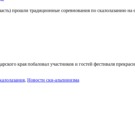
бласть) прошли традиционные соревнования по скалолазанию на е
ского края побаловал участников и гостей фестиваля прекрасно
калолазания
,
Новости ски-альпинизма