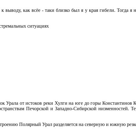
выводу, как всёе - таки близко был я у края гибели. Тогда я н
кстремальных ситуациях
к Урала от истоков реки Хулги на юге до горы Константинов К
транствам Печорской и Западно-Сибирской низменностей. Те
 строению Полярный Урал разделяется на северную и южную резк