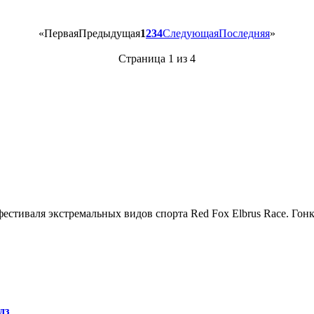
«
Первая
Предыдущая
1
2
3
4
Следующая
Последняя
»
Страница 1 из 4
естиваля экстремальных видов спорта Red Fox Elbrus Race. Гон
дз