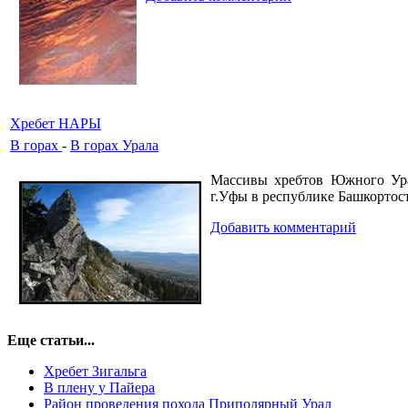
Хребет НАРЫ
В горах
-
В горах Урала
Массивы хребтов Южного Ура
г.Уфы в республике Башкортос
Добавить комментарий
Еще статьи...
Хребет Зигальга
В плену у Пайера
Район проведения похода Приполярный Урал