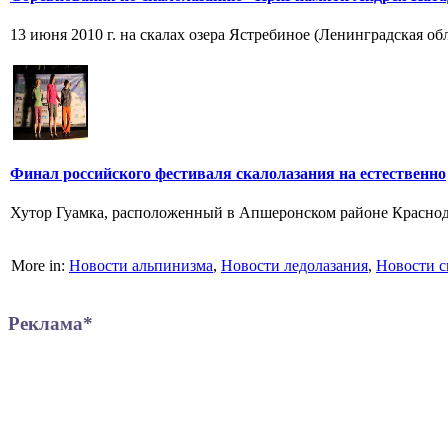
13 июня 2010 г. на скалах озера Ястребиное (Ленинградская о
Финал российского фестиваля скалолазания на естественно
Хутор Гуамка, расположенный в Апшеронском районе Краснодар
More in:
Новости альпинизма
,
Новости ледолазания
,
Новости с
Реклама*