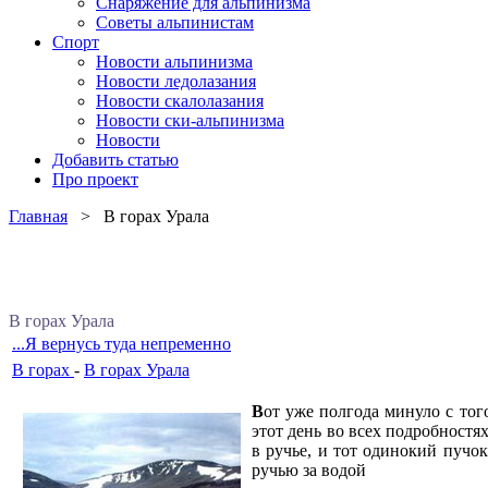
Снаряжение для альпинизма
Советы альпинистам
Спорт
Новости альпинизма
Новости ледолазания
Новости скалолазания
Новости ски-альпинизма
Новости
Добавить статью
Про проект
Главная
> В горах Урала
В горах Урала
...Я вернусь туда непременно
В горах
-
В горах Урала
В
от уже полгода минуло с тог
этот день во всех подробностя
в ручье, и тот одинокий пучок
ручью за водой