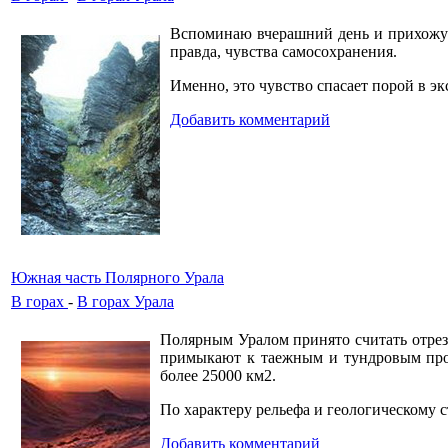
Вспоминаю вчерашний день и прихожу к 
правда, чувства самосохранения.
Именно, это чувство спасает порой в э
Добавить комментарий
Южная часть Полярного Урала
В горах
-
В горах Урала
Полярным Уралом принято считать отрезо
примыкают к таежным и тундровым прос
более 25000 км2.
По характеру рельефа и геологическому
Добавить комментарий