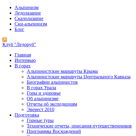
Альпинизм
Ледолазание
Скалолазание
Ски-альпинизм
Блог
Клуб "Ледоруб"
Главная
Интервью
В горах
Альпинистские маршруты Крыма
Альпинистские маршруты Центрального Кавказа
Биографии альпинистов
В горах Урала
Горы и здоровье
Об альпинизме
Отчеты об экспедициям
Эверест 2010
Подготовка
Горные туры
Технические отчеты, описания путешественников
Программы Восхождений