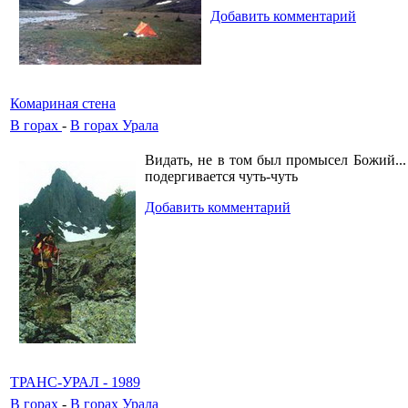
Добавить комментарий
Комариная стена
В горах
-
В горах Урала
Видать, не в том был промысел Божий... 
подергивается чуть-чуть
Добавить комментарий
ТРАНС-УРАЛ - 1989
В горах
-
В горах Урала