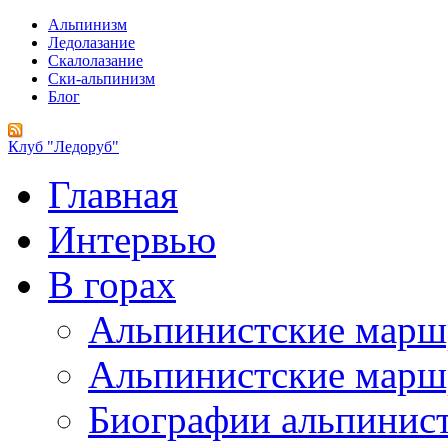
Альпинизм
Ледолазание
Скалолазание
Ски-альпинизм
Блог
Клуб "Ледоруб"
Главная
Интервью
В горах
Альпинистские мар
Альпинистские марш
Биографии альпинис