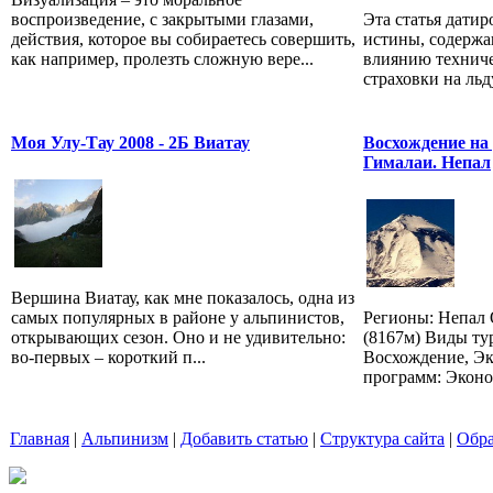
воспроизведение, с закрытыми глазами,
Эта статья датир
действия, которое вы собираетесь совершить,
истины, содержа
как например, пролезть сложную вере...
влиянию техниче
страховки на льду
Моя Улу-Тау 2008 - 2Б Виатау
Восхождение на 
Гималаи. Непал
Вершина Виатау, как мне показалось, одна из
самых популярных в районе у альпинистов,
Регионы: Непал 
открывающих сезон. Оно и не удивительно:
(8167м) Виды ту
во-первых – короткий п...
Восхождение, Э
программ: Эконо
Главная
|
Альпинизм
|
Добавить статью
|
Структура сайта
|
Обра