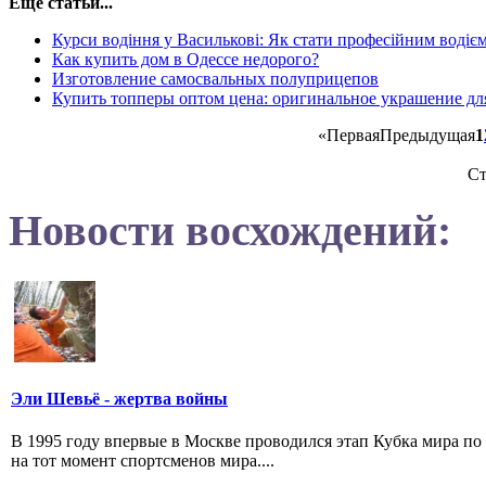
Еще статьи...
Курси водіння у Василькові: Як стати професійним водіє
Как купить дом в Одессе недорого?
Изготовление самосвальных полуприцепов
Купить топперы оптом цена: оригинальное украшение для
«
Первая
Предыдущая
1
Ст
Новости восхождений:
Эли Шевьё - жертва войны
В 1995 году впервые в Москве проводился этап Кубка мира п
на тот момент спортсменов мира....