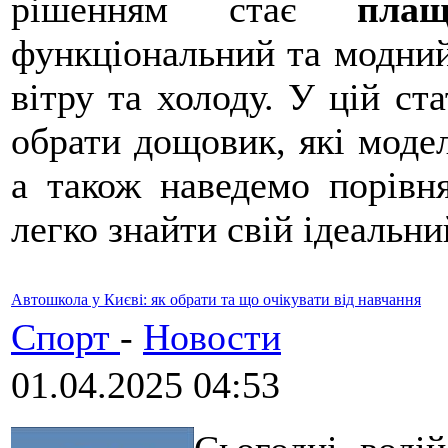
рішенням стає
пла
функціональний та модний 
вітру та холоду. У цій ст
обрати дощовик, які модел
а також наведемо порівн
легко знайти свій ідеальни
Автошкола у Києві: як обрати та що очікувати від навчання
Спорт
-
Новости
01.04.2025 04:53