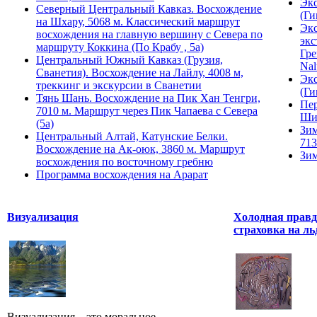
Экс
Северный Центральный Кавказ. Восхождение
(Ги
на Шхару, 5068 м. Классический маршрут
Экс
восхождения на главную вершину с Севера по
экс
маршруту Коккина (По Крабу , 5а)
Гре
Центральный Южный Кавказ (Грузия,
Nal
Сванетия). Восхождение на Лайлу, 4008 м,
Экс
треккинг и экскурсии в Сванетии
(Ги
Тянь Шань. Восхождение на Пик Хан Тенгри,
Пер
7010 м. Маршрут через Пик Чапаева с Севера
Ши
(5а)
Зим
Центральный Алтай, Катунские Белки.
713
Восхождение на Ак-оюк, 3860 м. Маршрут
Зим
восхождения по восточному гребню
Программа восхождения на Арарат
Визуализация
Холодная правд
страховка на ль
Визуализация – это моральное