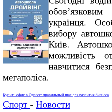
Сьогодні воді
обов’язкови
українця. Ос
вибору автошко
Київ. Автош
можливість о
навчитися без
мегаполіса.
Купить офис в Одессе: правильный шаг для развития бизнеса
Спорт
-
Новости