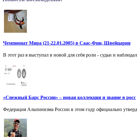
Чемпионат Мира (21-22.01.2005) в Саас-Фии, Швейцария
В этот раз я выступал в новой для себя роли - судьи и наблюда
«Снежный Барс России» – новая коллекция и звание в росс
Федерация Альпинизма России в этом году официально утверди