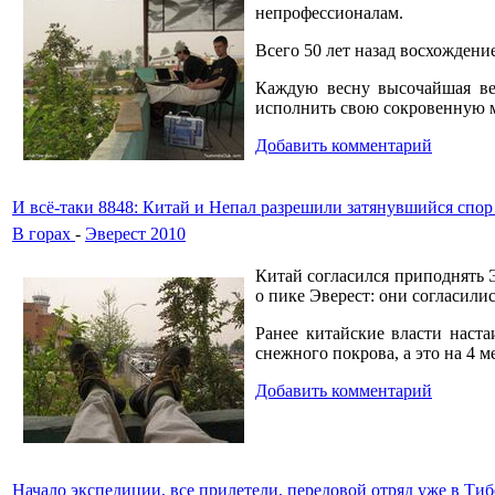
непрофессионалам.
Всего 50 лет назад восхождени
Каждую весну высочайшая ве
исполнить свою сокровенную м
Добавить комментарий
И всё-таки 8848: Китай и Непал разрешили затянувшийся спор
В горах
-
Эверест 2010
Китай согласился приподнять 
о пике Эверест: они согласили
Ранее китайские власти наста
снежного покрова, а это на 4 м
Добавить комментарий
Начало экспедиции, все прилетели, передовой отряд уже в Тиб