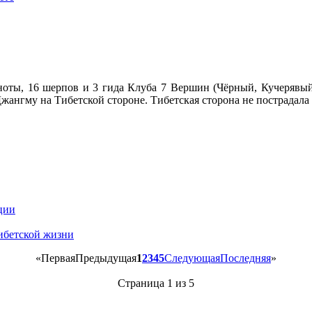
ноты, 16 шерпов и 3 гида Клуба 7 Вершин (Чёрный, Кучерявый
Джангму на Тибетской стороне. Тибетская сторона не пострадала
ции
ибетской жизни
«
Первая
Предыдущая
1
2
3
4
5
Следующая
Последняя
»
Страница 1 из 5