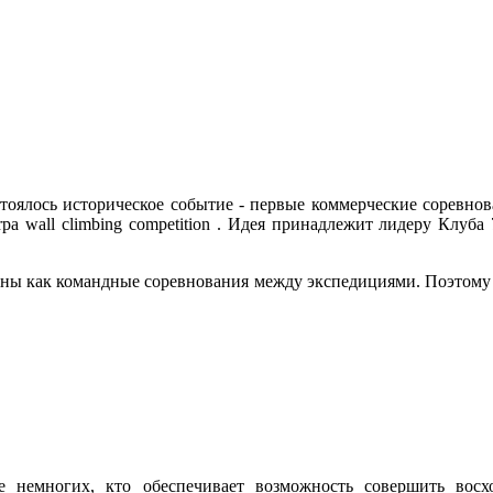
стоялось историческое событие - первые коммерческие соревн
herpa wall climbing competition . Идея принадлежит лидеру Кл
ны как командные соревнования между экспедициями. Поэтому вз
ле немногих, кто обеспечивает возможность совершить во