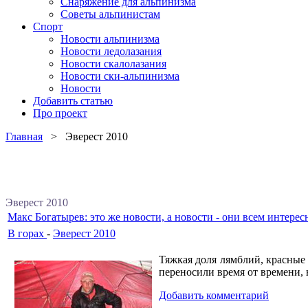
Снаряжение для альпинизма
Советы альпинистам
Спорт
Новости альпинизма
Новости ледолазания
Новости скалолазания
Новости ски-альпинизма
Новости
Добавить статью
Про проект
Главная
> Эверест 2010
Эверест 2010
Макс Богатырев: это же новости, а новости - они всем интере
В горах
-
Эверест 2010
Тяжкая доля лямблий, красные
переносили время от времени, 
Добавить комментарий