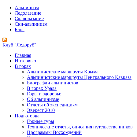
Альпинизм
Ледолазание
Скалолазание
Ски-альпинизм
Блог
Клуб "Ледоруб"
Главная
Интервью
В горах
Альпинистские маршруты Крыма
Альпинистские маршруты Центрального Кавказа
Биографии альпинистов
В горах Урала
Горы и здоровье
Об альпинизме
Отчеты об экспедициям
Эверест 2010
Подготовка
Горные туры
Технические отчеты, описания путешественников
Программы Восхождений