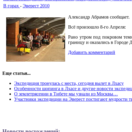
В горах
-
Эверест 2010
Александр Абрамов сообщает.
Всё произошло 8-го Апреля:
Рано утром под покровом тем
границу и оказались в Городе 
Добавить комментарий
Еще статьи...
Экспедиция тронулась с места, сегодня вылет в Лхасу
Особенности шопинга в Лхасе и другие новости экспеди
О землетрясении в Тибете мы узнали из Москвы…
Участники экспедиции на Эверест постигают мудрости т
Новости восхождений: