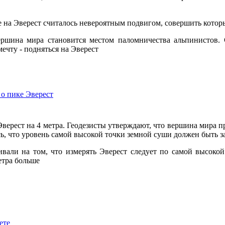
е на Эверест считалось невероятным подвигом, совершить кото
ршина мира становится местом паломничества альпинистов. 
ечту - подняться на Эверест
 о пике Эверест
Эверест на 4 метра. Геодезисты утверждают, что вершина мира 
сь, что уровень самой высокой точки земной суши должен быть з
ивали на том, что измерять Эверест следует по самой высоко
етра больше
ете