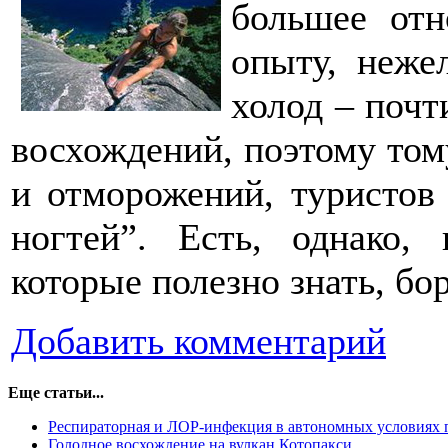
большее от
опыту, неже
холод – почт
восхождений, поэтому том
и отморожений, туристов
ногтей”. Есть, однако,
которые полезно знать, бо
Добавить комментарий
Еще статьи...
Респираторная и ЛОР-инфекция в автономных условиях 
Голодное восхождение на вулкан Котопакси