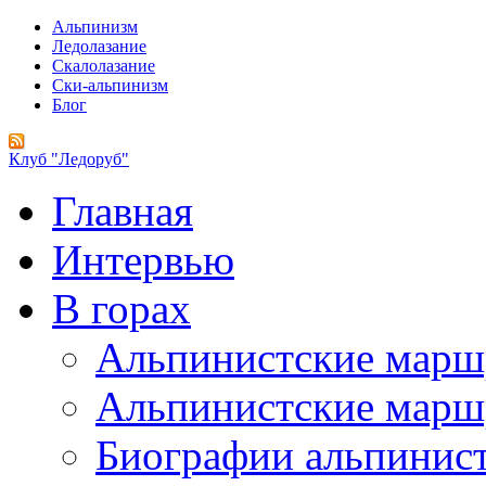
Альпинизм
Ледолазание
Скалолазание
Ски-альпинизм
Блог
Клуб "Ледоруб"
Главная
Интервью
В горах
Альпинистские мар
Альпинистские марш
Биографии альпинис