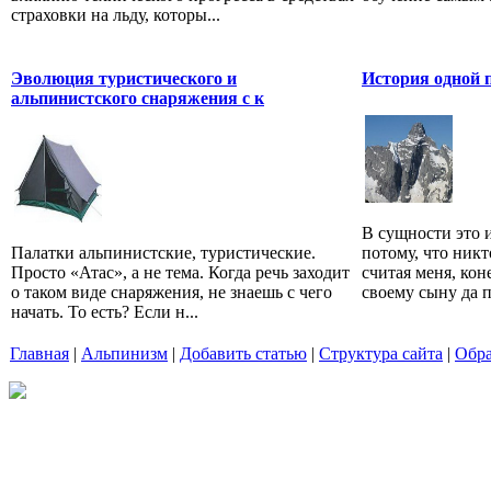
страховки на льду, которы...
Эволюция туристического и
История одной 
альпинистского снаряжения с к
В сущности это и
Палатки альпинистские, туристические.
потому, что никт
Просто «Атас», а не тема. Когда речь заходит
считая меня, кон
о таком виде снаряжения, не знаешь с чего
своему сыну да п
начать. То есть? Если н...
Главная
|
Альпинизм
|
Добавить статью
|
Структура сайта
|
Обра