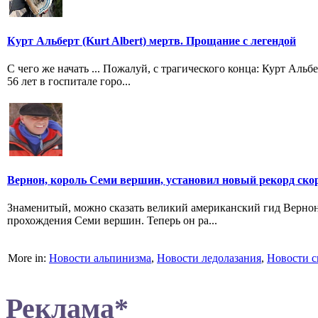
Курт Альберт (Kurt Albert) мертв. Прощание с легендой
C чего же начать ... Пожалуй, с трагического конца: Курт Альб
56 лет в госпитале горо...
Вернон, король Семи вершин, установил новый рекорд ско
Знаменитый, можно сказать великий американский гид Вернон
прохождения Семи вершин. Теперь он ра...
More in:
Новости альпинизма
,
Новости ледолазания
,
Новости с
Реклама*