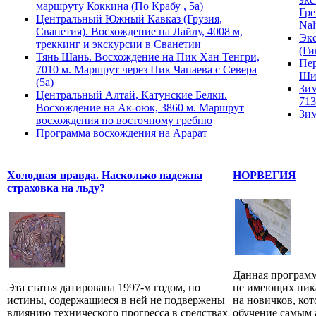
маршруту Коккина (По Крабу , 5а)
Гре
Центральный Южный Кавказ (Грузия,
Nal
Сванетия). Восхождение на Лайлу, 4008 м,
Экс
треккинг и экскурсии в Сванетии
(Ги
Тянь Шань. Восхождение на Пик Хан Тенгри,
Пер
7010 м. Маршрут через Пик Чапаева с Севера
Ши
(5а)
Зим
Центральный Алтай, Катунские Белки.
713
Восхождение на Ак-оюк, 3860 м. Маршрут
Зим
восхождения по восточному гребню
Программа восхождения на Арарат
Холодная правда. Насколько надежна
НОРВЕГИЯ
страховка на льду?
Данная программ
Эта статья датирована 1997-м годом, но
не имеющих ника
истины, содержащиеся в ней не подвержены
на новичков, ко
влиянию технического прогресса в средствах
обучение самым а