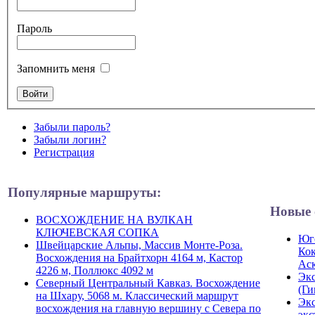
Пароль
Запомнить меня
Забыли пароль?
Забыли логин?
Регистрация
Популярные маршруты:
Новые 
ВОСХОЖДЕНИЕ НА ВУЛКАН
КЛЮЧЕВСКАЯ СОПКА
Юго
Швейцарские Альпы, Массив Монте-Роза.
Кок
Восхождения на Брайтхорн 4164 м, Кастор
Ас
4226 м, Поллюкс 4092 м
Экс
Северный Центральный Кавказ. Восхождение
(Ги
на Шхару, 5068 м. Классический маршрут
Экс
восхождения на главную вершину с Севера по
экс