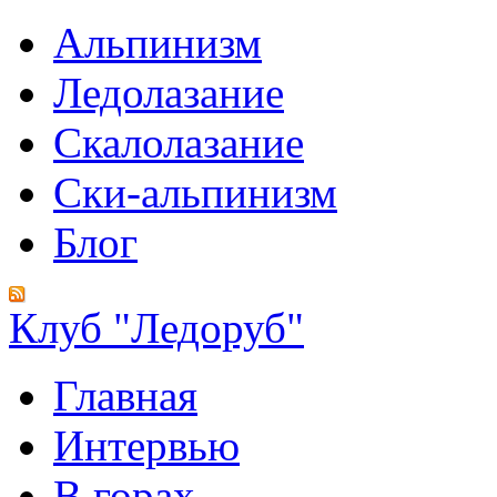
Альпинизм
Ледолазание
Скалолазание
Ски-альпинизм
Блог
Клуб "Ледоруб"
Главная
Интервью
В горах