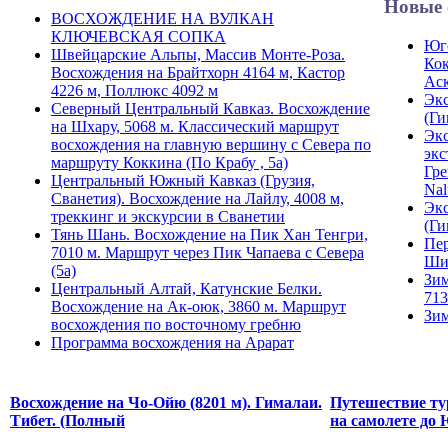
Новые 
ВОСХОЖДЕНИЕ НА ВУЛКАН
КЛЮЧЕВСКАЯ СОПКА
Юго
Швейцарские Альпы, Массив Монте-Роза.
Кок
Восхождения на Брайтхорн 4164 м, Кастор
Ас
4226 м, Поллюкс 4092 м
Экс
Северный Центральный Кавказ. Восхождение
(Ги
на Шхару, 5068 м. Классический маршрут
Экс
восхождения на главную вершину с Севера по
экс
маршруту Коккина (По Крабу , 5а)
Гре
Центральный Южный Кавказ (Грузия,
Nal
Сванетия). Восхождение на Лайлу, 4008 м,
Экс
треккинг и экскурсии в Сванетии
(Ги
Тянь Шань. Восхождение на Пик Хан Тенгри,
Пер
7010 м. Маршрут через Пик Чапаева с Севера
Ши
(5а)
Зим
Центральный Алтай, Катунские Белки.
713
Восхождение на Ак-оюк, 3860 м. Маршрут
Зим
восхождения по восточному гребню
Программа восхождения на Арарат
Восхождение на Чо-Ойю (8201 м). Гималаи.
Путешествие т
Тибет. (Полный
на самолете до