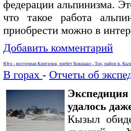
федерации альпинизма. Эт
что такое работа альп
приобрести можно в интер
Добавить комментарий
Юго - восточная Киргизия, хребет Кокшаал - Тоо, район в. Кы
В горах
-
Отчеты об экспе
Экспедици
удалось даж
Кызыл обиде