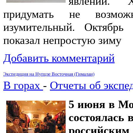
явлений. 
придумать не возмож
изумительный. Октябрь 
показал непростую зиму
Добавить комментарий
Экспедиция на Нупцзе Восточная (Гималаи)
В горах
-
Отчеты об экспе
5 июня в М
состоялась 
российски