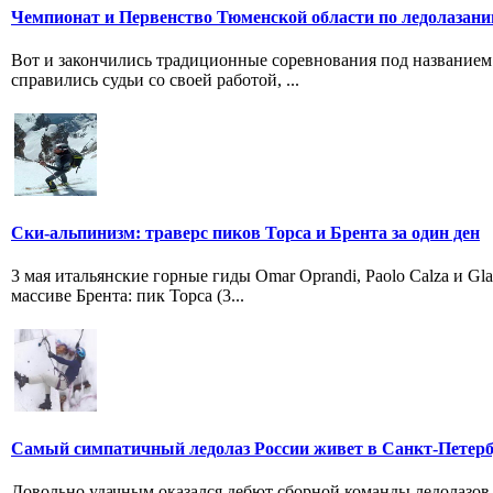
Чемпионат и Первенство Тюменской области по ледолазан
Вот и закончились традиционные соревнования под название
справились судьи со своей работой, ...
Ски-альпинизм: траверс пиков Торса и Брента за один ден
3 мая итальянские горные гиды Omar Oprandi, Paolo Calza и Gl
массиве Брента: пик Торса (3...
Самый симпатичный ледолаз России живет в Санкт-Петер
Довольно удачным оказался дебют сборной команды ледолазов 