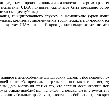
инцидентами, произошедшими из-за поломки анкерных крючьев,
е испытания UIAA призывает скалолазов быть предельно ост
иканская республика).
вания, инициированного случаем в Доминикане (крюк лопнул
ерных крючьев установленных в тропических и приморских зона
 стандартам UIAA анкерный крюк должен выдерживать не мене
 странное приспособление для широких щелей, работающее с п
своей книге «За пределами вертикали», описывая свою встреч
ены Дрю. Могло ли статься так, что первый механический ис
ажал всякие прибамбасы, используя агрессивные инструменты 
оследних большие проблемы», «достичь любой ценой», в то вре