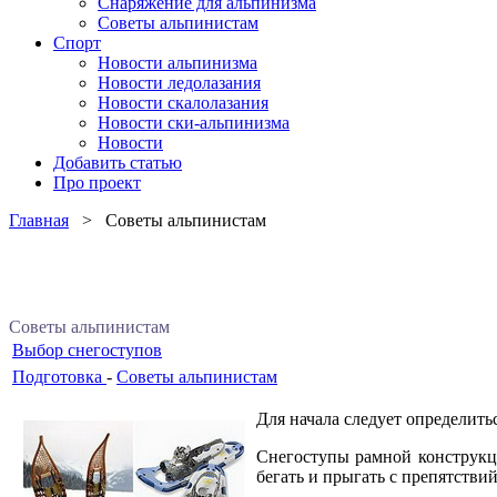
Снаряжение для альпинизма
Советы альпинистам
Спорт
Новости альпинизма
Новости ледолазания
Новости скалолазания
Новости ски-альпинизма
Новости
Добавить статью
Про проект
Главная
> Советы альпинистам
Советы альпинистам
Выбор снегоступов
Подготовка
-
Советы альпинистам
Для начала следует определитьс
Снегоступы рамной конструкци
бегать и прыгать с препятстви