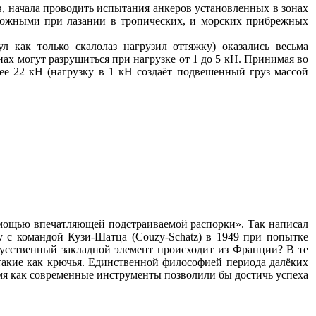
 начала проводить испытания анкеров установленных в зонах
орожными при лазании в тропических, и морских прибрежных
 как только скалолаз нагрузил оттяжку) оказались весьма
х могут разрушиться при нагрузке от 1 до 5 кН. Принимая во
е 22 кН (нагрузку в 1 кН создаёт подвешенный груз массой
омощью впечатляющей подстраиваемой распорки». Так написал
у с командой Кузи-Шатца (Couzy-Schatz) в 1949 при попытке
кусственный закладной элемент происходит из Франции? В те
такие как крючья. Единственной философией периода далёких
мя как современные инструменты позволили бы достичь успеха