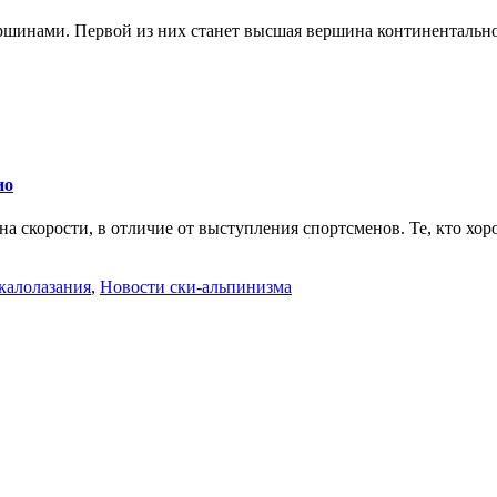
ершинами. Первой из них станет высшая вершина континентальн
ио
на скорости, в отличие от выступления спортсменов. Те, кто хоро
калолазания
,
Новости ски-альпинизма