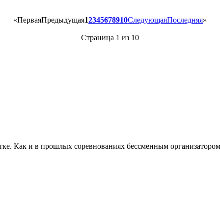
«
Первая
Предыдущая
1
2
3
4
5
6
7
8
9
10
Следующая
Последняя
»
Страница 1 из 10
атке. Как и в прошлых соревнованиях бессменным организатором