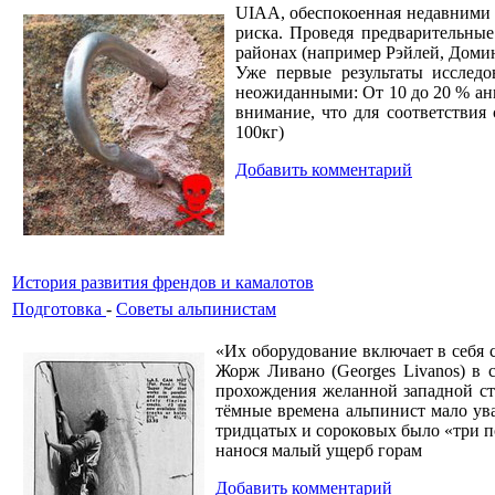
UIAA, обеспокоенная недавними 
риска. Проведя предварительны
районах (например Рэйлей, Домин
Уже первые результаты исследо
неожиданными: От 10 до 20 % анк
внимание, что для соответствия
100кг)
Добавить комментарий
История развития френдов и камалотов
Подготовка
-
Советы альпинистам
«Их оборудование включает в себя
Жорж Ливано (Georges Livanos) в 
прохождения желанной западной ст
тёмные времена альпинист мало ув
тридцатых и сороковых было «три п
нанося малый ущерб горам
Добавить комментарий