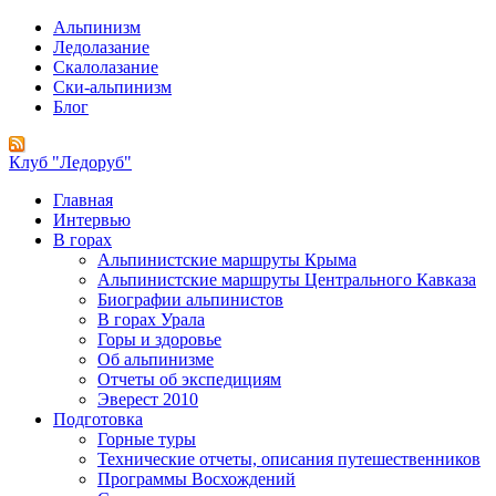
Альпинизм
Ледолазание
Скалолазание
Ски-альпинизм
Блог
Клуб "Ледоруб"
Главная
Интервью
В горах
Альпинистские маршруты Крыма
Альпинистские маршруты Центрального Кавказа
Биографии альпинистов
В горах Урала
Горы и здоровье
Об альпинизме
Отчеты об экспедициям
Эверест 2010
Подготовка
Горные туры
Технические отчеты, описания путешественников
Программы Восхождений