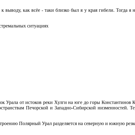
выводу, как всёе - таки близко был я у края гибели. Тогда я н
кстремальных ситуациях
к Урала от истоков реки Хулги на юге до горы Константинов К
транствам Печорской и Западно-Сибирской низменностей. Те
 строению Полярный Урал разделяется на северную и южную резк