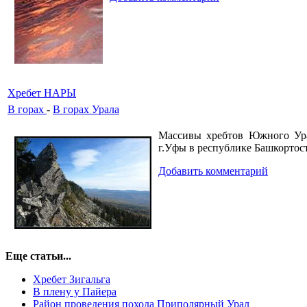
Хребет НАРЫ
В горах
-
В горах Урала
Массивы хребтов Южного Ура
г.Уфы в республике Башкортос
Добавить комментарий
Еще статьи...
Хребет Зигальга
В плену у Пайера
Район проведения похода Приполярный Урал