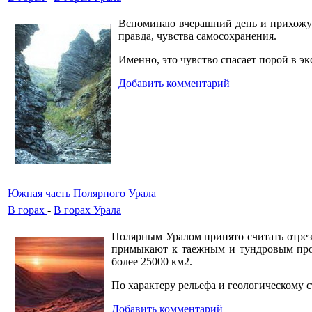
Вспоминаю вчерашний день и прихожу к 
правда, чувства самосохранения.
Именно, это чувство спасает порой в э
Добавить комментарий
Южная часть Полярного Урала
В горах
-
В горах Урала
Полярным Уралом принято считать отрезо
примыкают к таежным и тундровым прос
более 25000 км2.
По характеру рельефа и геологическому
Добавить комментарий