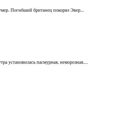
 умер. Погибший британец покорял Эвер...
ра установилась пасмурная, неморозная....