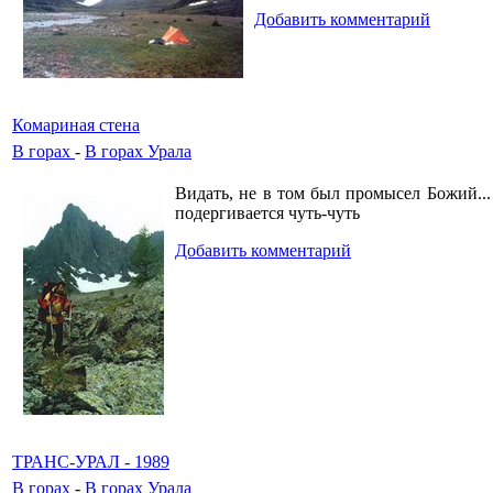
Добавить комментарий
Комариная стена
В горах
-
В горах Урала
Видать, не в том был промысел Божий... 
подергивается чуть-чуть
Добавить комментарий
ТРАНС-УРАЛ - 1989
В горах
-
В горах Урала