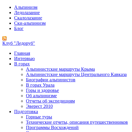
Альпинизм
Ледолазание
Скалолазание
Ски-альпинизм
Блог
Клуб "Ледоруб"
Главная
Интервью
В горах
Альпинистские маршруты Крыма
Альпинистские маршруты Центрального Кавказа
Биографии альпинистов
В горах Урала
Горы и здоровье
Об альпинизме
Отчеты об экспедициям
Эверест 2010
Подготовка
Горные туры
Технические отчеты, описания путешественников
Программы Восхождений