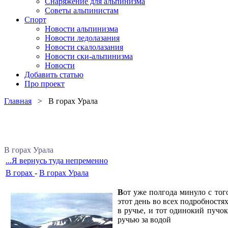
Снаряжение для альпинизма
Советы альпинистам
Спорт
Новости альпинизма
Новости ледолазания
Новости скалолазания
Новости ски-альпинизма
Новости
Добавить статью
Про проект
Главная
> В горах Урала
В горах Урала
...Я вернусь туда непременно
В горах
-
В горах Урала
В
от уже полгода минуло с тог
этот день во всех подробностя
в ручье, и тот одинокий пучок
ручью за водой