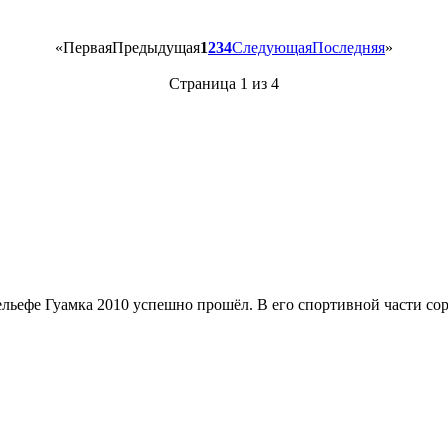
«
Первая
Предыдущая
1
2
3
4
Следующая
Последняя
»
Страница 1 из 4
льефе Гуамка 2010 успешно прошёл. В его спортивной части соре