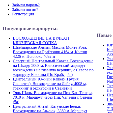
Забыли пароль?
Забыли логин?
Регистрация
Популярные маршруты:
Новые 
ВОСХОЖДЕНИЕ НА ВУЛКАН
КЛЮЧЕВСКАЯ СОПКА
Юго
Швейцарские Альпы, Массив Монте-Роза.
Кок
Восхождения на Брайтхорн 4164 м, Кастор
Ас
4226 м, Поллюкс 4092 м
Экс
Северный Центральный Кавказ. Восхождение
(Ги
на Шхару, 5068 м. Классический маршрут
Экс
восхождения на главную вершину с Севера по
экс
маршруту Коккина (По Крабу , 5а)
Гре
Центральный Южный Кавказ (Грузия,
Nal
Сванетия). Восхождение на Лайлу, 4008 м,
Экс
треккинг и экскурсии в Сванетии
(Ги
Тянь Шань. Восхождение на Пик Хан Тенгри,
Пер
7010 м. Маршрут через Пик Чапаева с Севера
Ши
(5а)
Зим
Центральный Алтай, Катунские Белки.
713
Восхождение на Ак-оюк, 3860 м. Маршрут