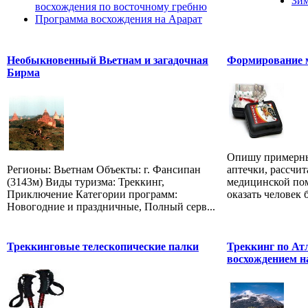
Зим
восхождения по восточному гребню
Программа восхождения на Арарат
Необыкновенный Вьетнам и загадочная
Формирование 
Бирма
Опишу примерны
Регионы: Вьетнам Объекты: г. Фансипан
аптечки, рассчи
(3143м) Виды туризма: Треккинг,
медицинской по
Приключение Категории программ:
оказать человек б
Новогодние и праздничные, Полный серв...
Треккинговые телескопические палки
Треккинг по Ат
восхождением на