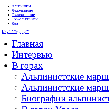
Альпинизм
Ледолазание
Скалолазание
Ски-альпинизм
Блог
Клуб "Ледоруб"
Главная
Интервью
В горах
Альпинистские мар
Альпинистские марш
Биографии альпинис