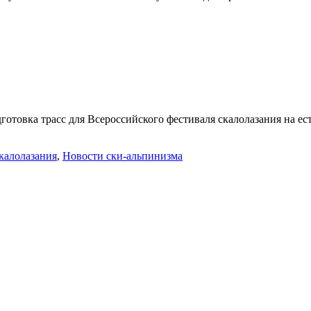
товка трасс для Всероссийского фестиваля скалолазания на ест
калолазания
,
Новости ски-альпинизма