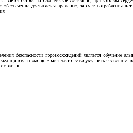
азывается острое патологическое состояние, при котором серде
е обеспечение достигается временно, за счет потребления ис
ния
чения безопасности горовосхождений является обучение ал
медицинская помощь может часто резко ухудшить состояние пос
 им жизнь.