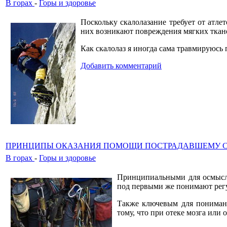
В горах
-
Горы и здоровье
Поскольку скалолазание требует от атле
них возникают повреждения мягких ткане
Как скалолаз я иногда сама травмируюсь
Добавить комментарий
ПРИНЦИПЫ ОКАЗАНИЯ ПОМОЩИ ПОСТРАДАВШЕМУ С
В горах
-
Горы и здоровье
Принципиальными для осмысле
под первыми же понимают регу
Также ключевым для понимани
тому, что при отеке мозга или