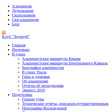
Альпинизм
Ледолазание
Скалолазание
Ски-альпинизм
Блог
Клуб "Ледоруб"
Главная
Интервью
В горах
Альпинистские маршруты Крыма
Альпинистские маршруты Центрального Кавказа
Биографии альпинистов
В горах Урала
Горы и здоровье
Об альпинизме
Отчеты об экспедициям
Эверест 2010
Подготовка
Горные туры
Технические отчеты, описания путешественников
Программы Восхождений