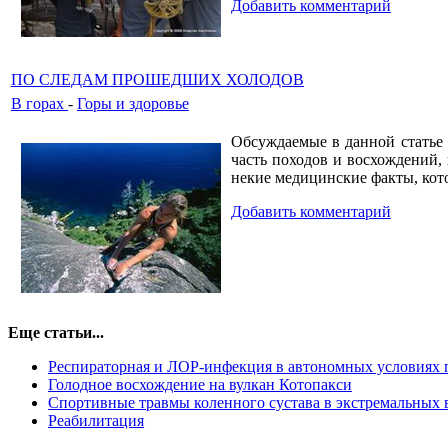
Добавить комментарий
ПО СЛЕДАМ ПРОШЕДШИХ ХОЛОДОВ
В горах
-
Горы и здоровье
Обсуждаемые в данной статье 
часть походов и восхождений, 
некие медицинские факты, кото
Добавить комментарий
Еще статьи...
Респираторная и ЛОР-инфекция в автономных условиях 
Голодное восхождение на вулкан Котопакси
Спортивные травмы коленного сустава в экстремальных 
Реабилитация