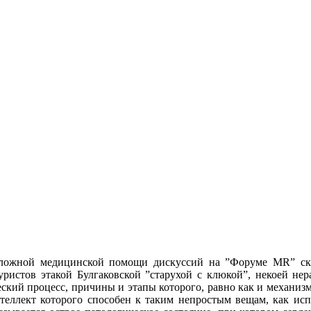
ложной медицинской помощи дискуссий на ”Форуме MR” склад
уристов этакой Булгаковской ”старухой с клюкой”, некоей не
ский процесс, причины и этапы которого, равно как и механизм
теллект которого способен к таким непростым вещам, как исп