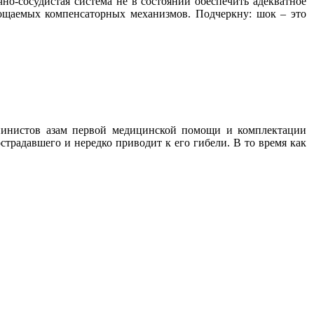
чно-сосудистая система не в состоянии обеспечить адекватное
тощаемых компенсаторных механизмов. Подчеркну: шок – это
ьпинистов азам первой медицинской помощи и комплектации
традавшего и нередко приводит к его гибели. В то время как