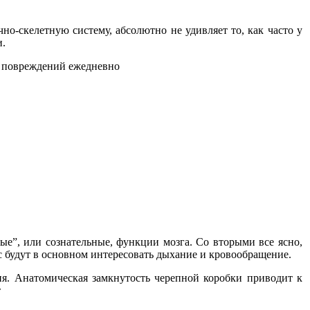
но-скелетную систему, абсолютно не удивляет то, как часто у
и.
и повреждений ежедневно
е”, или сознательные, функции мозга. Со вторыми все ясно,
 будут в основном интересовать дыхание и кровообращение.
я. Анатомическая замкнутость черепной коробки приводит к
т