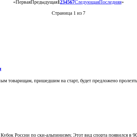
«
Первая
Предыдущая
1
2
3
4
5
6
7
Следующая
Последняя
»
Страница 1 из 7
н
м товарищам, пришедшим на старт, будет предложено пролезть 
Кубок России по ски-альпинизму. Этот вид спорта появился в 90-