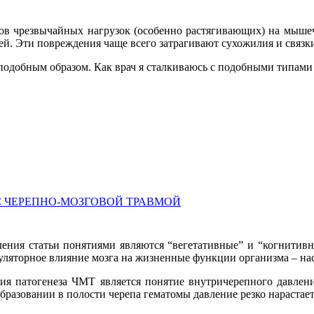
тов чрезвычайных нагрузок (особенно растягивающих) на мышеч
й. Эти повреждения чаще всего затрагивают сухожилия и связк
 подобным образом. Как врач я сталкиваюсь с подобными типам
 ЧЕРЕПНО-МОЗГОВОЙ ТРАВМОЙ
ния статьи понятиями являются “вегетативные” и “когнитивны
ляторное влияние мозга на жизненные функции организма – нас
я патогенеза ЧМТ является понятие внутричерепного давлени
 образовании в полости черепа гематомы давление резко нарастае