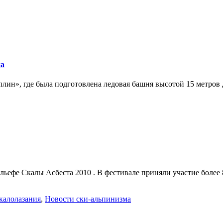
ла
лин», где была подготовлена ледовая башня высотой 15 метров д
ьефе Скалы Асбеста 2010 . В фестивале приняли участие более 8
калолазания
,
Новости ски-альпинизма