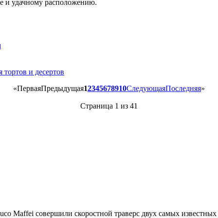
не и удачному расположению.
м
 тортов и десертов
«
Первая
Предыдущая
1
2
3
4
5
6
7
8
9
10
Следующая
Последняя
»
Страница 1 из 41
uco Maffei совершили скоростной траверс двух самых известных п