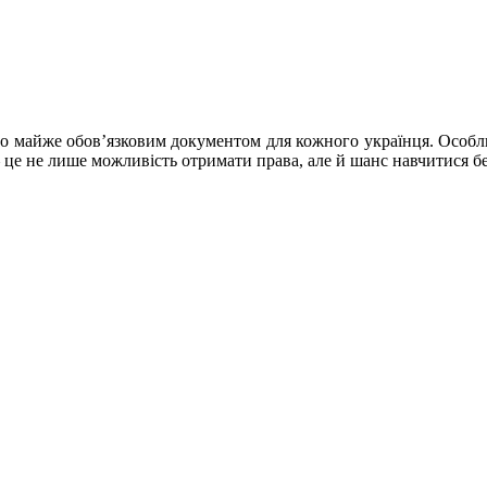
ло майже обов’язковим документом для кожного українця. Особл
 це не лише можливість отримати права, але й шанс навчитися бе