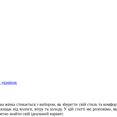
 українок
на жінка стикається з вибором, як зберегти свій стиль та комф
ищає від вологи, вітру та холоду. У цій статті ми розповімо, я
егко знайти свій ідеальний варіант.