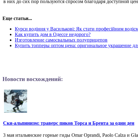
в них до сих пор пользуются спросом благодаря доступной це
Еще статьи...
Курси водіння у Василькові: Як стати професійним водіє
Как купить дом в Одессе недорого?
Изготовление самосвальных полуприцепов
Купить топперы оптом цена: оригинальное украшение для
Новости восхождений:
Ски-альпинизм: траверс пиков Торса и Брента за один ден
3 мая итальянские горные гиды Omar Oprandi, Paolo Calza и Gla