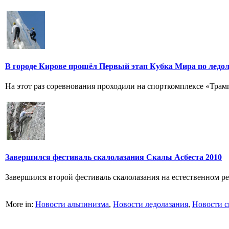
В городе Кирове прошёл Первый этап Кубка Мира по ледо
На этот раз соревнования проходили на спорткомплексе «Трамп
Завершился фестиваль скалолазания Скалы Асбеста 2010
Завершился второй фестиваль скалолазания на естественном рел
More in:
Новости альпинизма
,
Новости ледолазания
,
Новости с