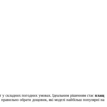
орт у складних погодних умовах. Ідеальним рішенням стає
плащ
к правильно обрати дощовик, які моделі найбільш популярні на