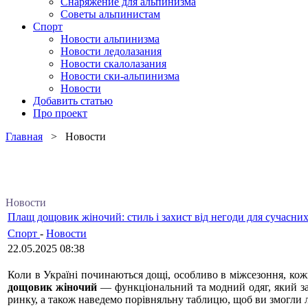
Снаряжение для альпинизма
Советы альпинистам
Спорт
Новости альпинизма
Новости ледолазания
Новости скалолазания
Новости ски-альпинизма
Новости
Добавить статью
Про проект
Главная
> Новости
Новости
Плащ дощовик жіночий: стиль і захист від негоди для сучасних
Спорт
-
Новости
22.05.2025 08:38
Коли в Україні починаються дощі, особливо в міжсезоння, кож
дощовик жіночий
— функціональний та модний одяг, який зах
ринку, а також наведемо порівняльну таблицю, щоб ви змогли л