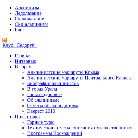
Альпинизм
Ледолазание
Скалолазание
Ски-альпинизм
Блог
Клуб "Ледоруб"
Главная
Интервью
В горах
Альпинистские маршруты Крыма
Альпинистские маршруты Центрального Кавказа
Биографии альпинистов
В горах Урала
Горы и здоровье
Об альпинизме
Отчеты об экспедициям
Эверест 2010
Подготовка
Горные туры
Технические отчеты, описания путешественников
Программы Восхождений