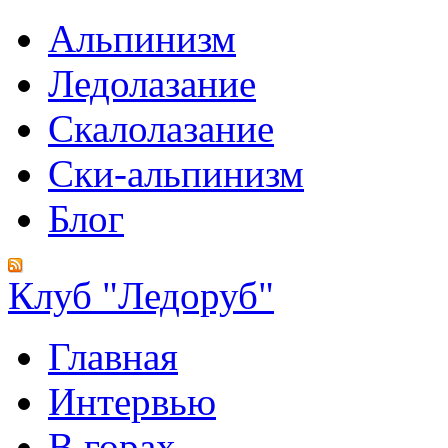
Альпинизм
Ледолазание
Скалолазание
Ски-альпинизм
Блог
Клуб "Ледоруб"
Главная
Интервью
В горах