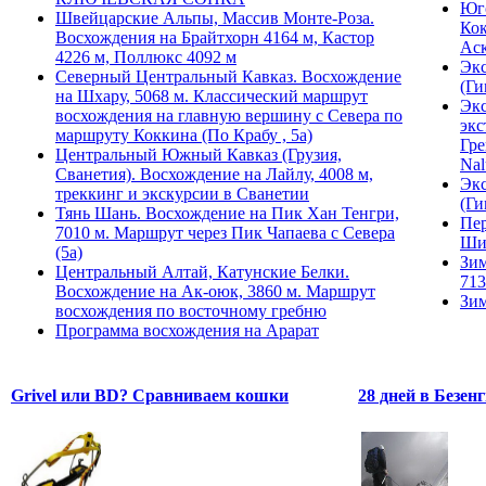
Юго
Швейцарские Альпы, Массив Монте-Роза.
Кок
Восхождения на Брайтхорн 4164 м, Кастор
Ас
4226 м, Поллюкс 4092 м
Экс
Северный Центральный Кавказ. Восхождение
(Ги
на Шхару, 5068 м. Классический маршрут
Экс
восхождения на главную вершину с Севера по
экс
маршруту Коккина (По Крабу , 5а)
Гре
Центральный Южный Кавказ (Грузия,
Nal
Сванетия). Восхождение на Лайлу, 4008 м,
Экс
треккинг и экскурсии в Сванетии
(Ги
Тянь Шань. Восхождение на Пик Хан Тенгри,
Пер
7010 м. Маршрут через Пик Чапаева с Севера
Ши
(5а)
Зим
Центральный Алтай, Катунские Белки.
713
Восхождение на Ак-оюк, 3860 м. Маршрут
Зим
восхождения по восточному гребню
Программа восхождения на Арарат
Grivel или BD? Сравниваем кошки
28 дней в Безен