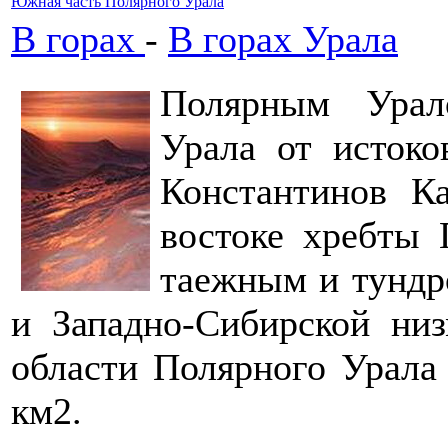
Южная часть Полярного Урала
В горах
-
В горах Урала
Полярным Урал
Урала от исток
Константинов К
востоке хребты
таежным и тундр
и Западно-Сибирской низ
области Полярного Урала
км2.