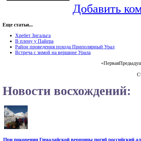
Добавить ко
Еще статьи...
Хребет Зигальга
В плену у Пайера
Район проведения похода Приполярный Урал
Встреча с зимой на вершине Урала
«
Первая
Предыду
С
Новости восхождений:
При покорении Гималайской вершины погиб российский а