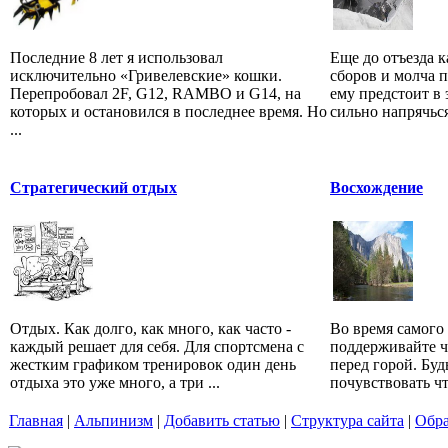
Последние 8 лет я использовал
Еще до отъезда 
исключительно «Гривелевские» кошки.
сборов и молча п
Перепробовал 2F, G12, RAMBO и G14, на
ему предстоит в 
которых и остановился в последнее время. Но
сильно напрячься
...
Стратегический отдых
Восхождение
Отдых. Как долго, как много, как часто -
Во время самого
каждый решает для себя. Для спортсмена с
поддерживайте ч
жестким графиком тренировок один день
перед горой. Буд
отдыха это уже много, а три ...
почувствовать чт
Главная
|
Альпинизм
|
Добавить статью
|
Структура сайта
|
Обра