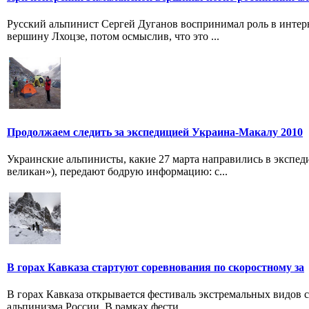
Русский альпинист Сергей Дуганов воспринимал роль в инте
вершину Лхоцзе, потом осмыслив, что это ...
Продолжаем следить за экспедицией Украина-Макалу 2010
Украинские альпинисты, какие 27 марта направились в экспе
великан»), передают бодрую информацию: с...
В горах Кавказа стартуют соревнования по скоростному за
В горах Кавказа открывается фестиваль экстремальных видов 
альпинизма России. В рамках фести...