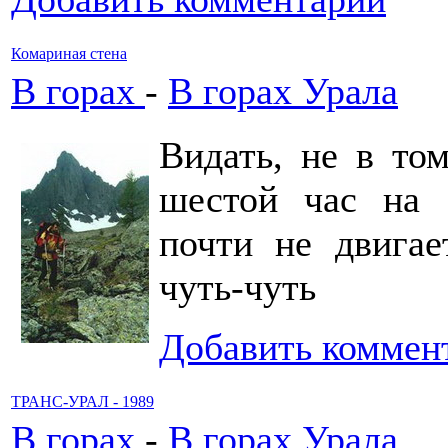
Комариная стена
В горах
-
В горах Урала
Видать, не в то
шестой час на 
почти не двигает
чуть-чуть
Добавить коммен
ТРАНС-УРАЛ - 1989
В горах
-
В горах Урала