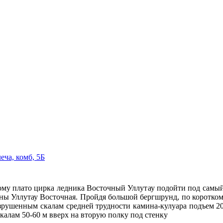
еча, комб, 5Б
ому плато цирка ледника Восточный Уллутау подойти под самы
ны Уллутау Восточная. Пройдя большой бергшрунд, по коротко
зрушенным скалам средней трудности камина-кулуара подъем 20-
калам 50-60 м вверх на вторую полку под стенку