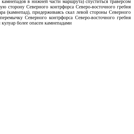
а камнепадов в нижней части маршрута) спуститься траверсом
ую сторону Северного контрфорса Северо-восточного гребня
ра (камнепад), придерживаясь скал левой стороны Северного
перемычку Северного контрфорса Северо-восточного гребня
 кулуар более опасен камнепадами