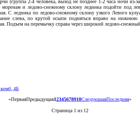
и (группа 2-4 человека, выход не позднее 1-2 часа ночи из-з
 моренам и ледово-снежному склону ледника подойти под лев
я. С ледника по ледово-снежному склону узкого Левого кулуа
вание слева, по крутой осыпи подняться вправо на нижнюю 
. Подъем на перемычку справа через широкий ледово-снежный
 комб, 4Б
«
Первая
Предыдущая
1
2
3
4
5
6
7
8
9
10
Следующая
Последняя
»
Страница 1 из 12