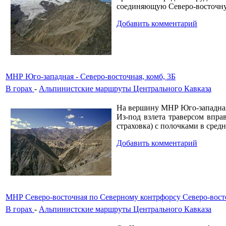
соединяющую Северо-восточн
Добавить комментарий
МНР Юго-западная - Северо-восточная, комб, 3Б
В горах
-
Альпинистские маршруты Центрального Кавказа
На вершину МНР Юго-западная
Из-под взлета траверсом впра
страховка) с полочками в сред
Добавить комментарий
МНР Северо-восточная по Северному контрфорсу Северо-восто
В горах
-
Альпинистские маршруты Центрального Кавказа