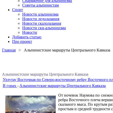
Снаряжение для альпинизма
Советы альпинистам
Спорт
Новости альпинизма
Новости ледолазания
Новости скалолазания
Новости ски-альпинизма
Новости
Добавить статью
Про проект
Главная
> Альпинистские маршруты Центрального Кавказа
Альпинистские маршруты Центрального Кавказа
Уллутау Восточная по Северо-восточному ребру Восточного пл
В горах
-
Альпинистские маршруты Центрального Кавказа
От ночевок Наумова по снежн
ребра Восточного плеча верши
скального мыса. По крутым ра
простым и средней трудности с