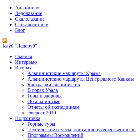
Альпинизм
Ледолазание
Скалолазание
Ски-альпинизм
Блог
Клуб "Ледоруб"
Главная
Интервью
В горах
Альпинистские маршруты Крыма
Альпинистские маршруты Центрального Кавказа
Биографии альпинистов
В горах Урала
Горы и здоровье
Об альпинизме
Отчеты об экспедициям
Эверест 2010
Подготовка
Горные туры
Технические отчеты, описания путешественников
Программы Восхождений