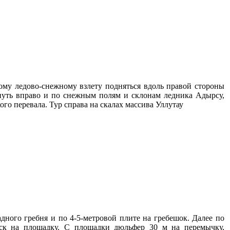
ому ледово-снежному взлету подняться вдоль правой стороны
рнуть вправо и по снежным полям и склонам ледника Адырсу,
о перевала. Тур справа на скалах массива Уллутау
ного гребня и по 4-5-метровой плите на гребешок. Далее по
уск на площадку. С площадки дюльфер 30 м на перемычку,