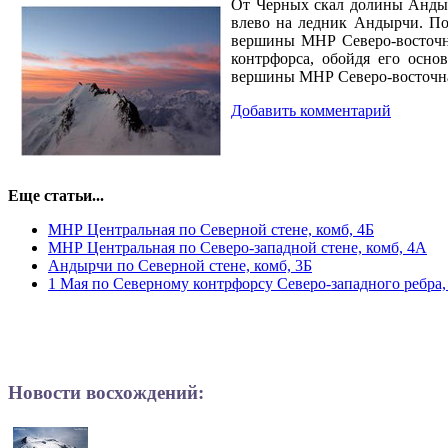
От Черных скал долины Андырч
влево на ледник Андырчи. По
вершины МНР Северо-восточна
контрфорса, обойдя его осно
вершины МНР Северо-восточная
Добавить комментарий
Еще статьи...
МНР Центральная по Северной стене, комб, 4Б
МНР Центральная по Северо-западной стене, комб, 4А
Андырчи по Северной стене, комб, 3Б
1 Мая по Северному контрфорсу Северо-западного ребра,
Новости восхождений: