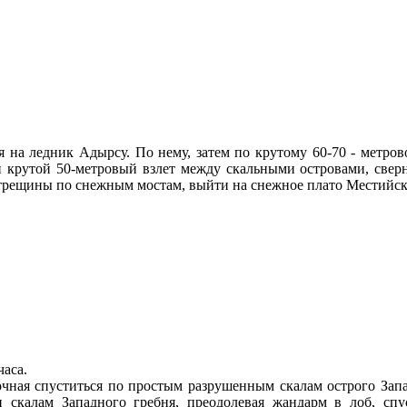
на ледник Адырсу. По нему, затем по крутому 60-70 - метров
 и крутой 50-метровый взлет между скальными островами, све
трещины по снежным мостам, выйти на снежное плато Местийског
часа.
ная спуститься по простым разрушенным скалам острого Запад
и скалам Западного гребня, преодолевая жандарм в лоб, сп