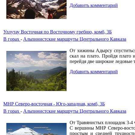
Добавить комментарий
Уллутау Восточная по Восточному гребню, комб, 3Б
В горах
-
Альпинистские маршруты Центрального Кавказа
От хижины Адырсу спуститься 
скал на плато. Пройдя плато
перейдя две широкие ледовые 
Добавить комментарий
МНР Северо-восточная - Юго-западная, комб, 3Б
В горах
-
Альпинистские маршруты Центрального Кавказа
От Травянистых площадок 3-4 
С вершины МНР Северо-восточ
простым и средней трудност