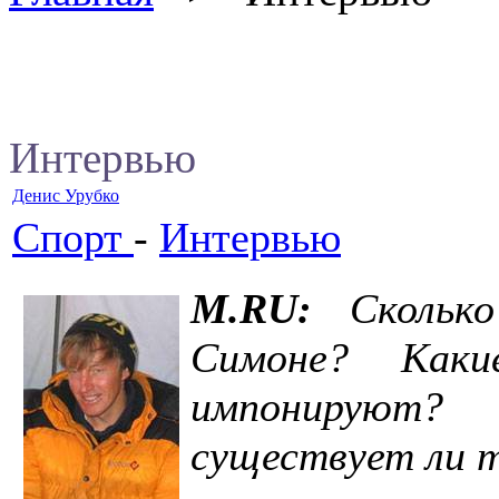
Интервью
Денис Урубко
Спорт
-
Интервью
M.RU:
Сколько
Симоне? Каки
импонируют?
существует ли т