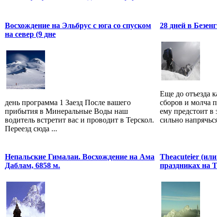
Восхождение на Эльбрус с юга со спуском
28 дней в Безен
на север (9 дне
Еще до отъезда 
день программа 1 Заезд После вашего
сборов и молча п
прибытия в Минеральные Воды наш
ему предстоит в 
водитель встретит вас и проводит в Терскол.
сильно напрячься
Переезд сюда ...
Непальские Гималаи. Восхождение на Ама
Theacuteier (ил
Даблам, 6858 м.
праздниках на 