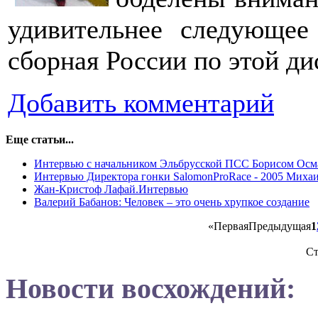
удивительнее следующее
сборная России по этой д
Добавить комментарий
Еще статьи...
Интервью с начальником Эльбрусской ПСС Борисом Ос
Интервью Директора гонки SalomonProRace - 2005 Миха
Жан-Кристоф Лафай.Интервью
Валерий Бабанов: Человек – это очень хрупкое создание
«
Первая
Предыдущая
1
Ст
Новости восхождений: