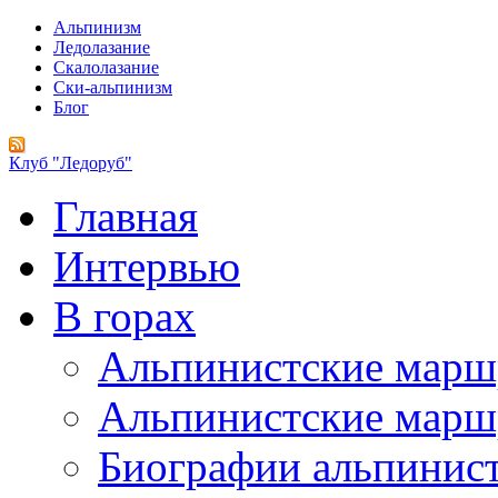
Альпинизм
Ледолазание
Скалолазание
Ски-альпинизм
Блог
Клуб "Ледоруб"
Главная
Интервью
В горах
Альпинистские мар
Альпинистские марш
Биографии альпинис