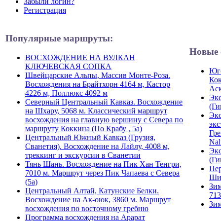
Забыли логин?
Регистрация
Популярные маршруты:
Новые 
ВОСХОЖДЕНИЕ НА ВУЛКАН
КЛЮЧЕВСКАЯ СОПКА
Юго
Швейцарские Альпы, Массив Монте-Роза.
Кок
Восхождения на Брайтхорн 4164 м, Кастор
Ас
4226 м, Поллюкс 4092 м
Экс
Северный Центральный Кавказ. Восхождение
(Ги
на Шхару, 5068 м. Классический маршрут
Экс
восхождения на главную вершину с Севера по
экс
маршруту Коккина (По Крабу , 5а)
Гре
Центральный Южный Кавказ (Грузия,
Nal
Сванетия). Восхождение на Лайлу, 4008 м,
Экс
треккинг и экскурсии в Сванетии
(Ги
Тянь Шань. Восхождение на Пик Хан Тенгри,
Пер
7010 м. Маршрут через Пик Чапаева с Севера
Ши
(5а)
Зим
Центральный Алтай, Катунские Белки.
713
Восхождение на Ак-оюк, 3860 м. Маршрут
Зим
восхождения по восточному гребню
Программа восхождения на Арарат