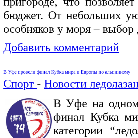
пригороде, что позволяе
бюджет. От небольших у
особняков у моря – выбор 
Добавить комментарий
В Уфе провели финал Кубка мира и Европы по альпинизму
Спорт
-
Новости ледолаза
В Уфе на одном
финал Кубка ми
категории “ледо