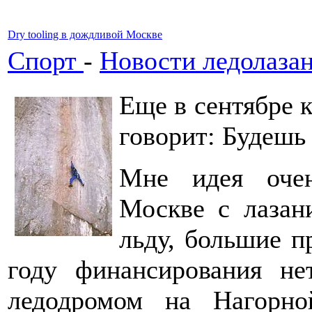
Dry tooling в дождливой Москве
Спорт
-
Новости ледолаза
Еще в сентябре 
говорит: Будешь у
Мне идея очен
Москве с лазан
льду, большие п
году финансирования не
ледодромом на Нагорно