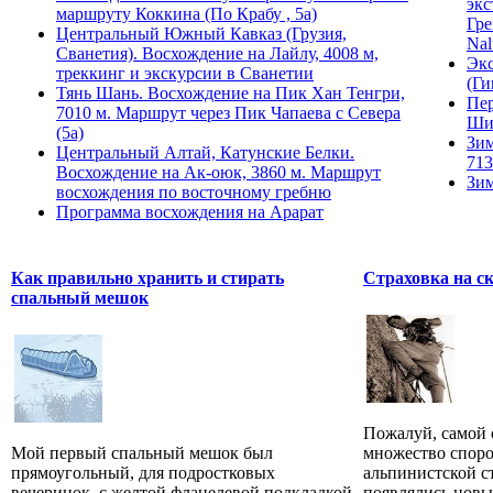
экс
маршруту Коккина (По Крабу , 5а)
Гре
Центральный Южный Кавказ (Грузия,
Nal
Сванетия). Восхождение на Лайлу, 4008 м,
Экс
треккинг и экскурсии в Сванетии
(Ги
Тянь Шань. Восхождение на Пик Хан Тенгри,
Пер
7010 м. Маршрут через Пик Чапаева с Севера
Ши
(5а)
Зим
Центральный Алтай, Катунские Белки.
713
Восхождение на Ак-оюк, 3860 м. Маршрут
Зим
восхождения по восточному гребню
Программа восхождения на Арарат
Как правильно хранить и стирать
Страховка на с
спальный мешок
Пожалуй, самой
Мой первый спальный мешок был
множество споро
прямоугольный, для подростковых
альпинистской ст
вечеринок, с желтой фланелевой подкладкой,
появлялись новые