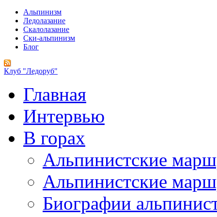
Альпинизм
Ледолазание
Скалолазание
Ски-альпинизм
Блог
Клуб "Ледоруб"
Главная
Интервью
В горах
Альпинистские мар
Альпинистские марш
Биографии альпинис