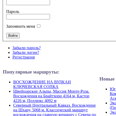
Пароль
Запомнить меня
Забыли пароль?
Забыли логин?
Регистрация
Популярные маршруты:
Новые 
ВОСХОЖДЕНИЕ НА ВУЛКАН
КЛЮЧЕВСКАЯ СОПКА
Юго
Швейцарские Альпы, Массив Монте-Роза.
Кок
Восхождения на Брайтхорн 4164 м, Кастор
Ас
4226 м, Поллюкс 4092 м
Экс
Северный Центральный Кавказ. Восхождение
(Ги
на Шхару, 5068 м. Классический маршрут
Экс
восхождения на главную вершину с Севера по