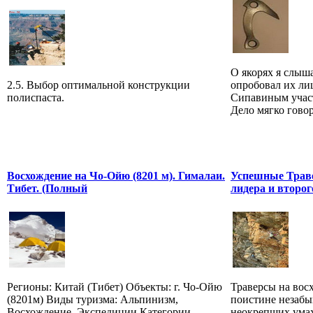
О якорях я слыш
2.5. Выбор оптимальной конструкции
опробовал их лиш
полиспаста.
Сипавиным участ
Дело мягко говоря
Восхождение на Чо-Ойю (8201 м). Гималаи.
Успешные Траве
Тибет. (Полный
лидера и второг
Регионы: Китай (Тибет) Объекты: г. Чо-Ойю
Траверсы на вос
(8201м) Виды туризма: Альпинизм,
поистине незабы
Восхождение, Экспедиции Категории
неокрепших умах