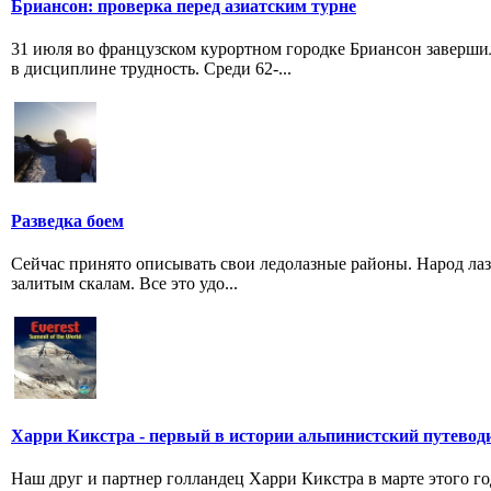
Бриансон: проверка перед азиатским турне
31 июля во французском курортном городке Бриансон заверши
в дисциплине трудность. Среди 62-...
Разведка боем
Сейчас принято описывать свои ледолазные районы. Народ лаза
залитым скалам. Все это удо...
Харри Кикстра - первый в истории альпинистский путевод
Наш друг и партнер голландец Харри Кикстра в марте этого го