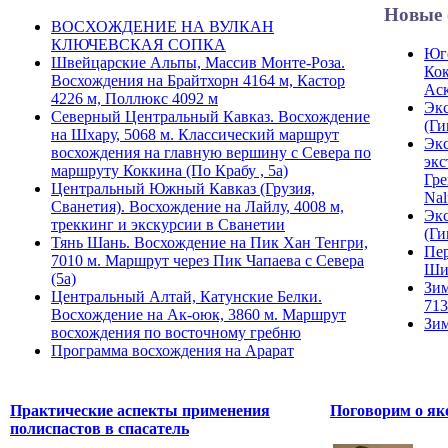
Новые 
ВОСХОЖДЕНИЕ НА ВУЛКАН
КЛЮЧЕВСКАЯ СОПКА
Юго
Швейцарские Альпы, Массив Монте-Роза.
Кок
Восхождения на Брайтхорн 4164 м, Кастор
Ас
4226 м, Поллюкс 4092 м
Экс
Северный Центральный Кавказ. Восхождение
(Ги
на Шхару, 5068 м. Классический маршрут
Экс
восхождения на главную вершину с Севера по
экс
маршруту Коккина (По Крабу , 5а)
Гре
Центральный Южный Кавказ (Грузия,
Nal
Сванетия). Восхождение на Лайлу, 4008 м,
Экс
треккинг и экскурсии в Сванетии
(Ги
Тянь Шань. Восхождение на Пик Хан Тенгри,
Пер
7010 м. Маршрут через Пик Чапаева с Севера
Ши
(5а)
Зим
Центральный Алтай, Катунские Белки.
713
Восхождение на Ак-оюк, 3860 м. Маршрут
Зим
восхождения по восточному гребню
Программа восхождения на Арарат
Практические аспекты применения
Поговорим о як
полиспастов в спасатель