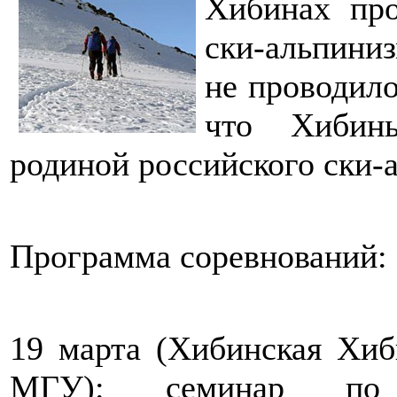
Хибинах про
ски-альпини
не проводило
что Хибин
родиной российского ски-
Программа соревнований:
19 марта (Хибинская Хиб
МГУ): семинар по с