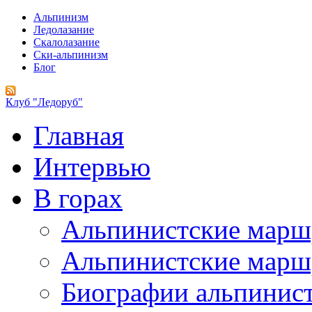
Альпинизм
Ледолазание
Скалолазание
Ски-альпинизм
Блог
Клуб "Ледоруб"
Главная
Интервью
В горах
Альпинистские мар
Альпинистские марш
Биографии альпинис