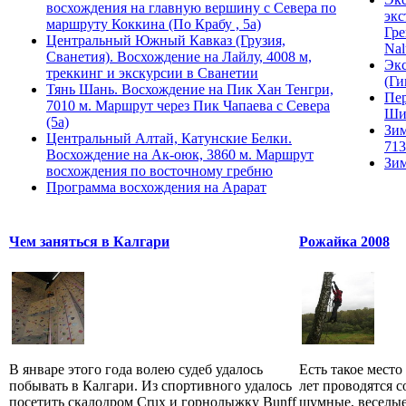
восхождения на главную вершину с Севера по
экс
маршруту Коккина (По Крабу , 5а)
Гре
Центральный Южный Кавказ (Грузия,
Nal
Сванетия). Восхождение на Лайлу, 4008 м,
Экс
треккинг и экскурсии в Сванетии
(Ги
Тянь Шань. Восхождение на Пик Хан Тенгри,
Пер
7010 м. Маршрут через Пик Чапаева с Севера
Ши
(5а)
Зим
Центральный Алтай, Катунские Белки.
713
Восхождение на Ак-оюк, 3860 м. Маршрут
Зим
восхождения по восточному гребню
Программа восхождения на Арарат
Чем заняться в Калгари
Рожайка 2008
В январе этого года волею судеб удалось
Есть такое место
побывать в Калгари. Из спортивного удалось
лет проводятся с
посетить скалодром Crux и горнолыжку Bunff
шумные, веселые