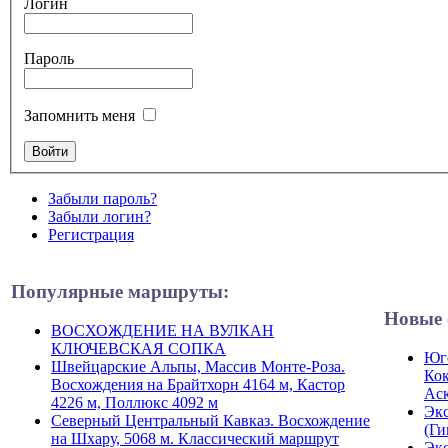
Логин
Пароль
Запомнить меня
Забыли пароль?
Забыли логин?
Регистрация
Популярные маршруты:
Новые 
ВОСХОЖДЕНИЕ НА ВУЛКАН
КЛЮЧЕВСКАЯ СОПКА
Юго
Швейцарские Альпы, Массив Монте-Роза.
Кок
Восхождения на Брайтхорн 4164 м, Кастор
Ас
4226 м, Поллюкс 4092 м
Экс
Северный Центральный Кавказ. Восхождение
(Ги
на Шхару, 5068 м. Классический маршрут
Экс