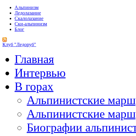
Альпинизм
Ледолазание
Скалолазание
Ски-альпинизм
Блог
Клуб "Ледоруб"
Главная
Интервью
В горах
Альпинистские мар
Альпинистские марш
Биографии альпинис