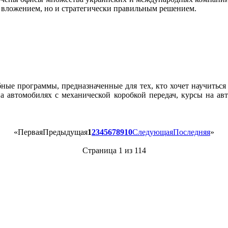
м вложением, но и стратегически правильным решением.
ые программы, предназначенные для тех, кто хочет научиться 
на автомобилях с механической коробкой передач, курсы на ав
«
Первая
Предыдущая
1
2
3
4
5
6
7
8
9
10
Следующая
Последняя
»
Страница 1 из 114