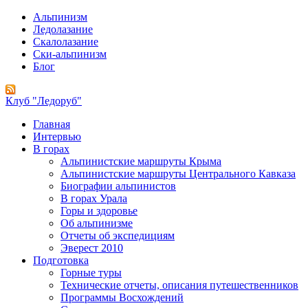
Альпинизм
Ледолазание
Скалолазание
Ски-альпинизм
Блог
Клуб "Ледоруб"
Главная
Интервью
В горах
Альпинистские маршруты Крыма
Альпинистские маршруты Центрального Кавказа
Биографии альпинистов
В горах Урала
Горы и здоровье
Об альпинизме
Отчеты об экспедициям
Эверест 2010
Подготовка
Горные туры
Технические отчеты, описания путешественников
Программы Восхождений