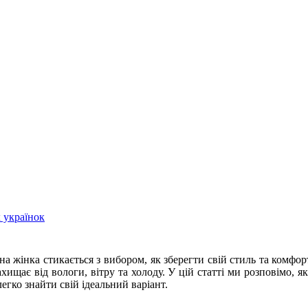
 українок
на жінка стикається з вибором, як зберегти свій стиль та комф
ищає від вологи, вітру та холоду. У цій статті ми розповімо, я
егко знайти свій ідеальний варіант.