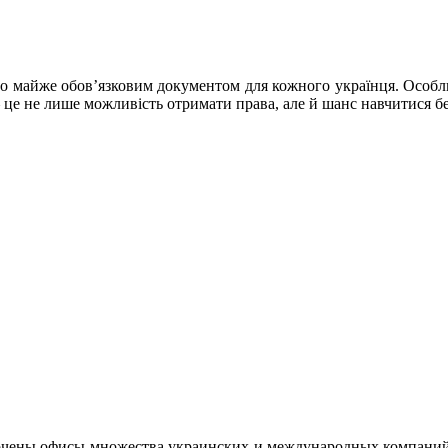
ло майже обов’язковим документом для кожного українця. Особл
 це не лише можливість отримати права, але й шанс навчитися бе
очены офисы множества украинских и международных компаний