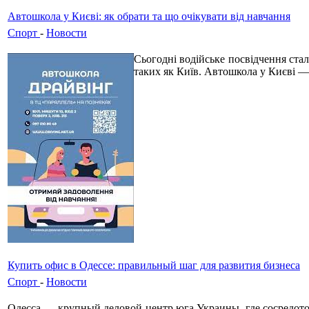
Автошкола у Києві: як обрати та що очікувати від навчання
Спорт
-
Новости
Сьогодні водійське посвідчення ста
таких як Київ. Автошкола у Києві —
Купить офис в Одессе: правильный шаг для развития бизнеса
Спорт
-
Новости
Одесса — крупный деловой центр юга Украины, где сосредот