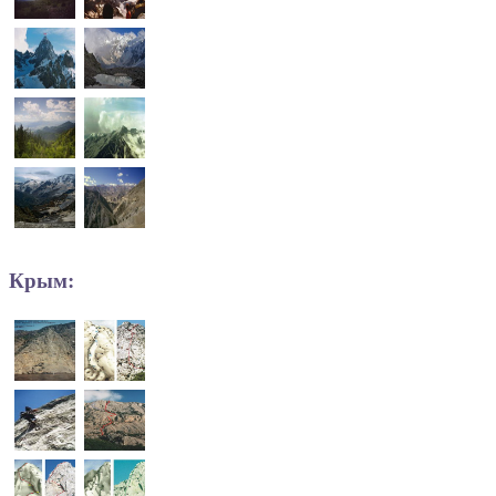
Крым: