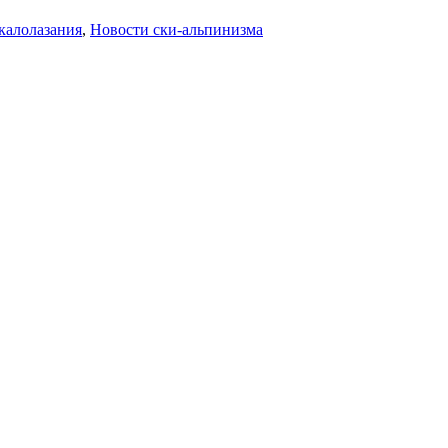
калолазания
,
Новости ски-альпинизма