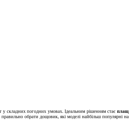
орт у складних погодних умовах. Ідеальним рішенням стає
плащ
к правильно обрати дощовик, які моделі найбільш популярні на