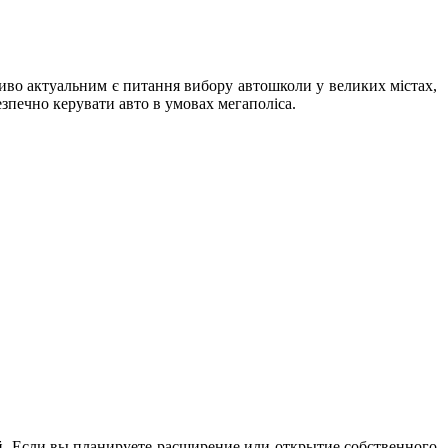
иво актуальним є питання вибору автошколи у великих містах,
зпечно керувати авто в умовах мегаполіса.
. Если вы планируете расширение или открытие собственного