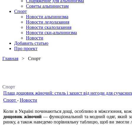
Снаряжение для альпинизма
Советы альпинистам
Спорт
Новости альпинизма
Новости ледолазания
Новости скалолазания
Новости ски-альпинизма
Новости
Добавить статью
Про проект
Главная
> Спорт
Спорт
Плащ дощовик жіночий: стиль і захист від негоди для сучасних
Спорт
-
Новости
Коли в Україні починаються дощі, особливо в міжсезоння, кож
дощовик жіночий
— функціональний та модний одяг, який зах
ринку, а також наведемо порівняльну таблицю, щоб ви змогли л