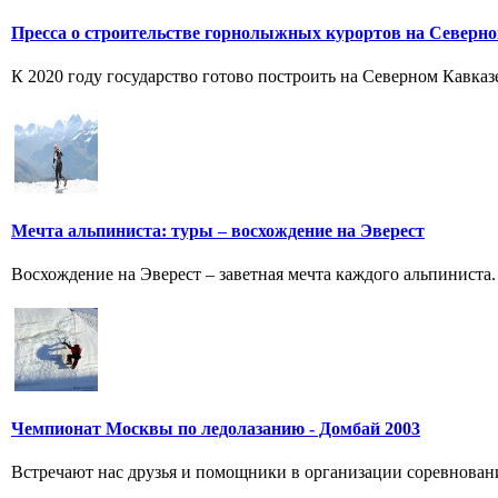
Пресса о строительстве горнолыжных курортов на Северн
К 2020 году государство готово построить на Северном Кавказ
Мечта альпиниста: туры – восхождение на Эверест
Восхождение на Эверест – заветная мечта каждого альпиниста
Чемпионат Москвы по ледолазанию - Домбай 2003
Встречают нас друзья и помощники в организации соревнований