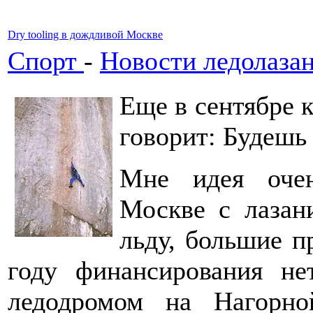
Dry tooling в дождливой Москве
Спорт
-
Новости ледолаза
Еще в сентябре 
говорит: Будешь у
Мне идея очен
Москве с лазан
льду, большие п
году финансирования не
ледодромом на Нагорно