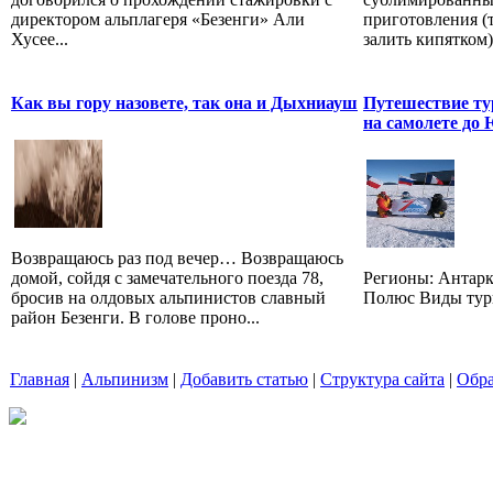
директором альплагеря «Безенги» Али
приготовления (т
Хусее...
залить кипятком).
Как вы гору назовете, так она и Дыхниауш
Путешествие т
на самолете до
Возвращаюсь раз под вечер… Возвращаюсь
домой, сойдя с замечательного поезда 78,
Регионы: Антар
бросив на олдовых альпинистов славный
Полюс Виды тур
район Безенги. В голове проно...
Главная
|
Альпинизм
|
Добавить статью
|
Структура сайта
|
Обра