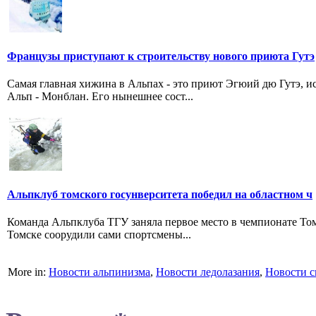
Французы приступают к строительству нового приюта Гутэ
Самая главная хижина в Альпах - это приют Эгюий дю Гутэ, 
Альп - Монблан. Его нынешнее сост...
Альпклуб томского госунверситета победил на областном ч
Команда Альпклуба ТГУ заняла первое место в чемпионате Том
Томске соорудили сами спортсмены...
More in:
Новости альпинизма
,
Новости ледолазания
,
Новости с