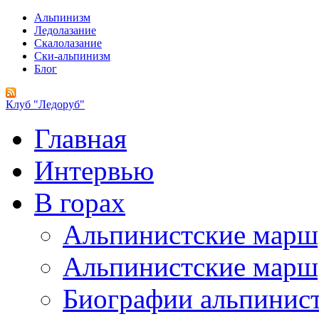
Альпинизм
Ледолазание
Скалолазание
Ски-альпинизм
Блог
Клуб "Ледоруб"
Главная
Интервью
В горах
Альпинистские мар
Альпинистские марш
Биографии альпинис