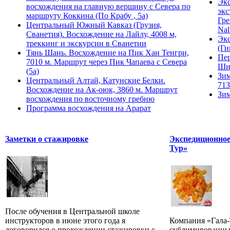
Экс
восхождения на главную вершину с Севера по
экс
маршруту Коккина (По Крабу , 5а)
Гре
Центральный Южный Кавказ (Грузия,
Nal
Сванетия). Восхождение на Лайлу, 4008 м,
Экс
треккинг и экскурсии в Сванетии
(Ги
Тянь Шань. Восхождение на Пик Хан Тенгри,
Пер
7010 м. Маршрут через Пик Чапаева с Севера
Ши
(5а)
Зим
Центральный Алтай, Катунские Белки.
713
Восхождение на Ак-оюк, 3860 м. Маршрут
Зим
восхождения по восточному гребню
Программа восхождения на Арарат
Заметки о стажировке
Экспедиционное
Тур»
После обучения в Центральной школе
инструкторов в июне этого года я
Компания «Гала-
договорился о прохождении стажировки с
сублимированны