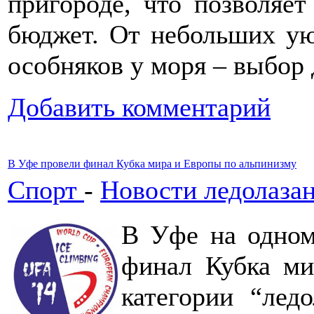
пригороде, что позволяе
бюджет. От небольших у
особняков у моря – выбор 
Добавить комментарий
В Уфе провели финал Кубка мира и Европы по альпинизму
Спорт
-
Новости ледолаза
В Уфе на одном
финал Кубка ми
категории “ледо