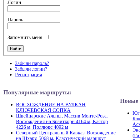
Логин
Пароль
Запомнить меня
Забыли пароль?
Забыли логин?
Регистрация
Популярные маршруты:
Новые 
ВОСХОЖДЕНИЕ НА ВУЛКАН
КЛЮЧЕВСКАЯ СОПКА
Юго
Швейцарские Альпы, Массив Монте-Роза.
Кок
Восхождения на Брайтхорн 4164 м, Кастор
Ас
4226 м, Поллюкс 4092 м
Экс
Северный Центральный Кавказ. Восхождение
(Ги
на Шхару, 5068 м. Классический маршрут