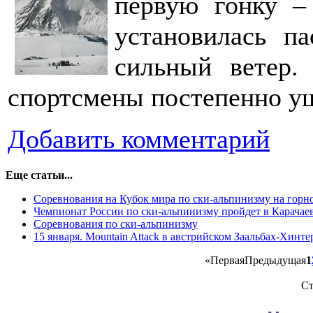
первую гонку –
установилась па
сильный ветер.
спортсмены постепенно у
Добавить комментарий
Еще статьи...
Соревнования на Кубок мира по ски-альпинизму на гор
Чемпионат России по ски-альпинизму пройдет в Карачае
Соревнования по ски-альпинизму
15 января. Mountain Attack в австрийском Заальбах-Хинт
«
Первая
Предыдущая
1
Ст