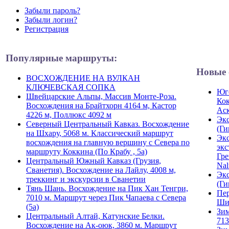
Забыли пароль?
Забыли логин?
Регистрация
Популярные маршруты:
Новые 
ВОСХОЖДЕНИЕ НА ВУЛКАН
КЛЮЧЕВСКАЯ СОПКА
Юго
Швейцарские Альпы, Массив Монте-Роза.
Кок
Восхождения на Брайтхорн 4164 м, Кастор
Ас
4226 м, Поллюкс 4092 м
Экс
Северный Центральный Кавказ. Восхождение
(Ги
на Шхару, 5068 м. Классический маршрут
Экс
восхождения на главную вершину с Севера по
экс
маршруту Коккина (По Крабу , 5а)
Гре
Центральный Южный Кавказ (Грузия,
Nal
Сванетия). Восхождение на Лайлу, 4008 м,
Экс
треккинг и экскурсии в Сванетии
(Ги
Тянь Шань. Восхождение на Пик Хан Тенгри,
Пер
7010 м. Маршрут через Пик Чапаева с Севера
Ши
(5а)
Зим
Центральный Алтай, Катунские Белки.
713
Восхождение на Ак-оюк, 3860 м. Маршрут