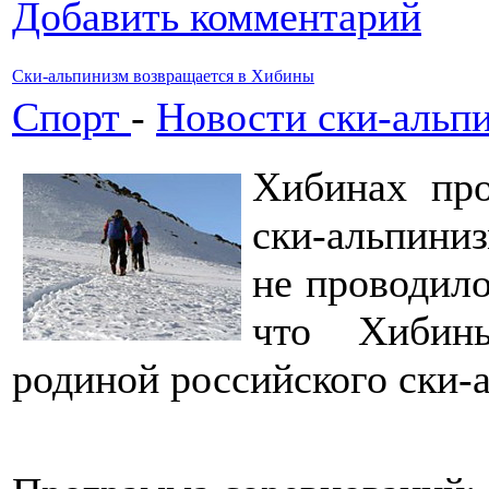
Добавить комментарий
Ски-альпинизм возвращается в Хибины
Спорт
-
Новости ски-альп
Хибинах про
ски-альпини
не проводило
что Хибин
родиной российского ски-