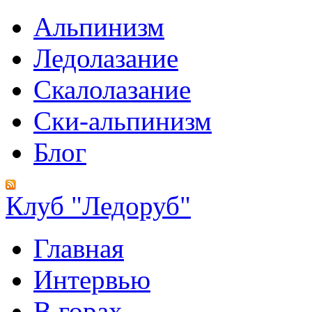
Альпинизм
Ледолазание
Скалолазание
Ски-альпинизм
Блог
Клуб "Ледоруб"
Главная
Интервью
В горах