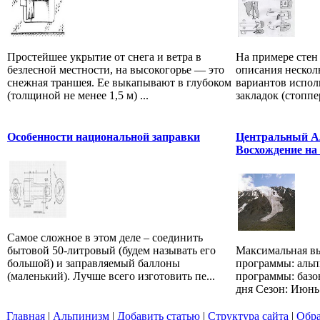
Простейшее укрытие от снега и ветра в
На примере стен
безлесной местности, на высокогорье — это
описания нескол
снежная траншея. Ее выкапывают в глубоком
вариантов испол
(толщиной не менее 1,5 м) ...
закладок (стоппе
Особенности национальной заправки
Центральный Ал
Восхождение на
Самое сложное в этом деле – соединить
бытовой 50-литровый (будем называть его
Максимальная вы
большой) и заправляемый баллоны
программы: аль
(маленький). Лучше всего изготовить пе...
программы: базо
дня Сезон: Июнь 
Главная
|
Альпинизм
|
Добавить статью
|
Структура сайта
|
Обра