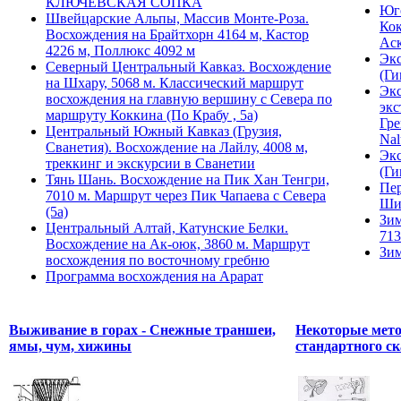
КЛЮЧЕВСКАЯ СОПКА
Юго
Швейцарские Альпы, Массив Монте-Роза.
Кок
Восхождения на Брайтхорн 4164 м, Кастор
Ас
4226 м, Поллюкс 4092 м
Экс
Северный Центральный Кавказ. Восхождение
(Ги
на Шхару, 5068 м. Классический маршрут
Экс
восхождения на главную вершину с Севера по
экс
маршруту Коккина (По Крабу , 5а)
Гре
Центральный Южный Кавказ (Грузия,
Nal
Сванетия). Восхождение на Лайлу, 4008 м,
Экс
треккинг и экскурсии в Сванетии
(Ги
Тянь Шань. Восхождение на Пик Хан Тенгри,
Пер
7010 м. Маршрут через Пик Чапаева с Севера
Ши
(5а)
Зим
Центральный Алтай, Катунские Белки.
713
Восхождение на Ак-оюк, 3860 м. Маршрут
Зим
восхождения по восточному гребню
Программа восхождения на Арарат
Выживание в горах - Снежные траншеи,
Некоторые мето
ямы, чум, хижины
стандартного ск