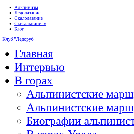
Альпинизм
Ледолазание
Скалолазание
Ски-альпинизм
Блог
Клуб "Ледоруб"
Главная
Интервью
В горах
Альпинистские мар
Альпинистские марш
Биографии альпинис