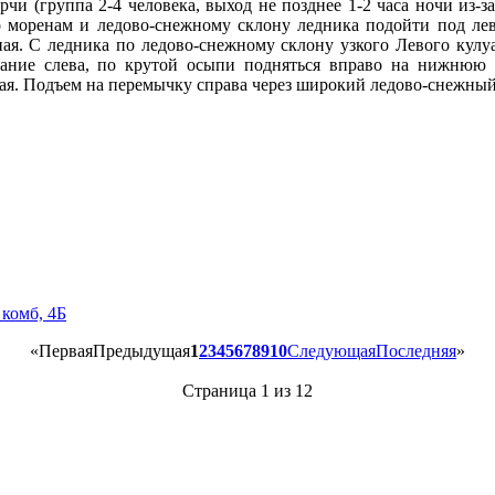
и (группа 2-4 человека, выход не позднее 1-2 часа ночи из-з
 моренам и ледово-снежному склону ледника подойти под лев
я. С ледника по ледово-снежному склону узкого Левого кулуа
вание слева, по крутой осыпи подняться вправо на нижнюю 
. Подъем на перемычку справа через широкий ледово-снежный
 комб, 4Б
«
Первая
Предыдущая
1
2
3
4
5
6
7
8
9
10
Следующая
Последняя
»
Страница 1 из 12