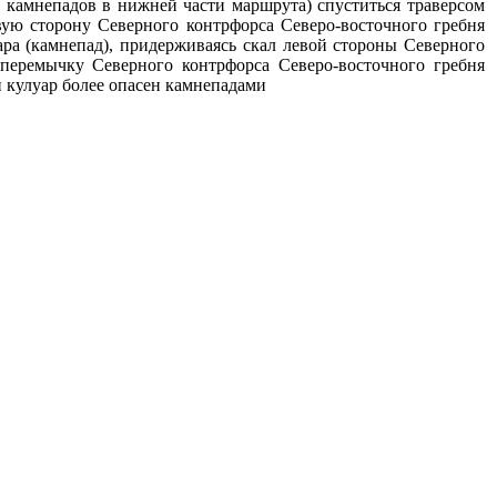
а камнепадов в нижней части маршрута) спуститься траверсом
ую сторону Северного контрфорса Северо-восточного гребня
ра (камнепад), придерживаясь скал левой стороны Северного
перемычку Северного контрфорса Северо-восточного гребня
 кулуар более опасен камнепадами