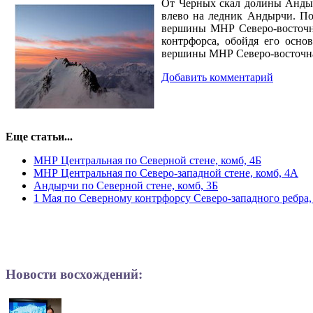
От Черных скал долины Андырч
влево на ледник Андырчи. По
вершины МНР Северо-восточна
контрфорса, обойдя его осно
вершины МНР Северо-восточная
Добавить комментарий
Еще статьи...
МНР Центральная по Северной стене, комб, 4Б
МНР Центральная по Северо-западной стене, комб, 4А
Андырчи по Северной стене, комб, 3Б
1 Мая по Северному контрфорсу Северо-западного ребра,
Новости восхождений: