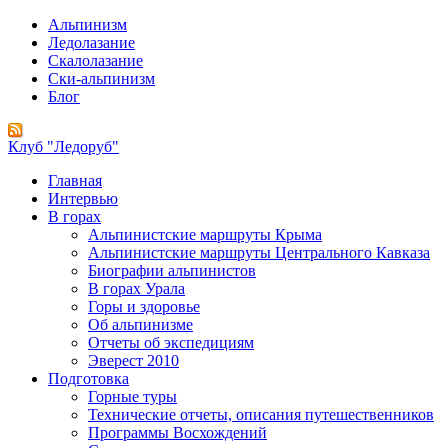
Альпинизм
Ледолазание
Скалолазание
Ски-альпинизм
Блог
Клуб "Ледоруб"
Главная
Интервью
В горах
Альпинистские маршруты Крыма
Альпинистские маршруты Центрального Кавказа
Биографии альпинистов
В горах Урала
Горы и здоровье
Об альпинизме
Отчеты об экспедициям
Эверест 2010
Подготовка
Горные туры
Технические отчеты, описания путешественников
Программы Восхождений