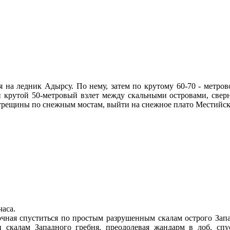
на ледник Адырсу. По нему, затем по крутому 60-70 - метров
 и крутой 50-метровый взлет между скальными островами, све
трещины по снежным мостам, выйти на снежное плато Местийског
часа.
ная спуститься по простым разрушенным скалам острого Запад
и скалам Западного гребня, преодолевая жандарм в лоб, сп