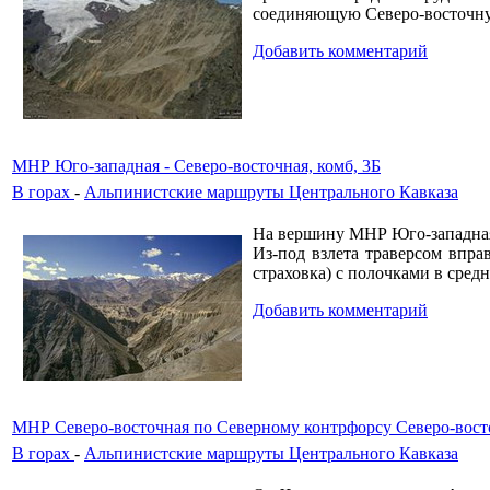
соединяющую Северо-восточн
Добавить комментарий
МНР Юго-западная - Северо-восточная, комб, 3Б
В горах
-
Альпинистские маршруты Центрального Кавказа
На вершину МНР Юго-западная
Из-под взлета траверсом впра
страховка) с полочками в сред
Добавить комментарий
МНР Северо-восточная по Северному контрфорсу Северо-восто
В горах
-
Альпинистские маршруты Центрального Кавказа