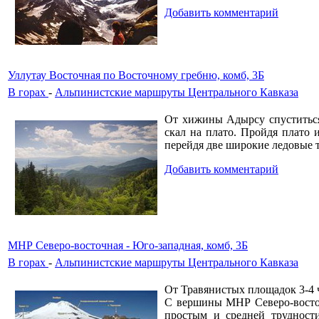
Добавить комментарий
Уллутау Восточная по Восточному гребню, комб, 3Б
В горах
-
Альпинистские маршруты Центрального Кавказа
От хижины Адырсу спуститься 
скал на плато. Пройдя плато
перейдя две широкие ледовые 
Добавить комментарий
МНР Северо-восточная - Юго-западная, комб, 3Б
В горах
-
Альпинистские маршруты Центрального Кавказа
От Травянистых площадок 3-4 
С вершины МНР Северо-восточ
простым и средней трудност