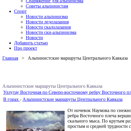
Снаряжение для альпинизма
Советы альпинистам
Спорт
Новости альпинизма
Новости ледолазания
Новости скалолазания
Новости ски-альпинизма
Новости
Добавить статью
Про проект
Главная
> Альпинистские маршруты Центрального Кавказа
Альпинистские маршруты Центрального Кавказа
Уллутау Восточная по Северо-восточному ребру Восточного пл
В горах
-
Альпинистские маршруты Центрального Кавказа
От ночевок Наумова по снежн
ребра Восточного плеча верши
скального мыса. По крутым ра
простым и средней трудности с