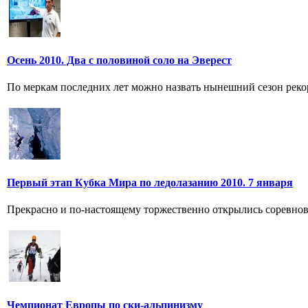
Осень 2010. Два с половиной соло на Эверест
По меркам последних лет можно назвать нынешний сезон рекор
Первый этап Кубка Мира по ледолазанию 2010. 7 января
Прекрасно и по-настоящему торжественно открылись соревнован
Чемпионат Европы по ски-альпинизму