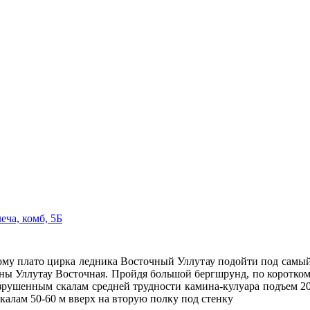
еча, комб, 5Б
ому плато цирка ледника Восточный Уллутау подойти под самы
ны Уллутау Восточная. Пройдя большой бергшрунд, по коротко
зрушенным скалам средней трудности камина-кулуара подъем 20-
калам 50-60 м вверх на вторую полку под стенку