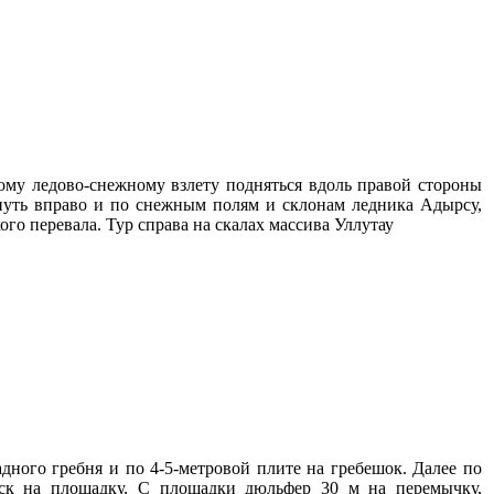
ому ледово-снежному взлету подняться вдоль правой стороны
рнуть вправо и по снежным полям и склонам ледника Адырсу,
о перевала. Тур справа на скалах массива Уллутау
ного гребня и по 4-5-метровой плите на гребешок. Далее по
уск на площадку. С площадки дюльфер 30 м на перемычку,