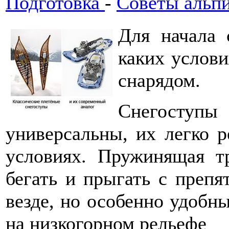
Подготовка
-
Советы альп
Для начала 
каких услови
снарядом.
Снегоступы 
универсальны, их легко 
условиях. Пружинящая тр
бегать и прыгать с препя
везде, но особенно удобн
на низкогорном рельефе