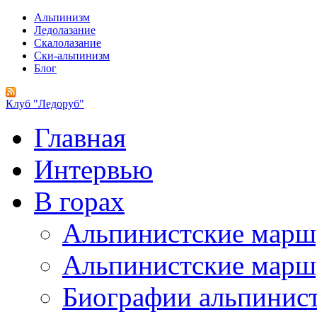
Альпинизм
Ледолазание
Скалолазание
Ски-альпинизм
Блог
Клуб "Ледоруб"
Главная
Интервью
В горах
Альпинистские мар
Альпинистские марш
Биографии альпинис