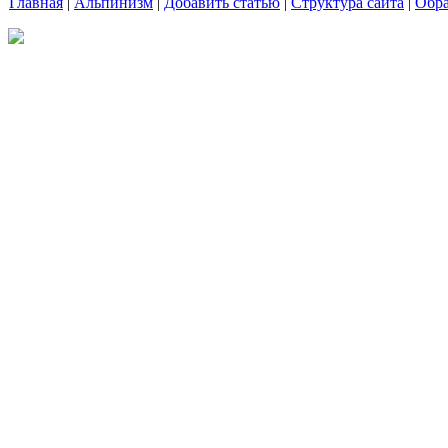
Главная
|
Альпинизм
|
Добавить статью
|
Структура сайта
|
Обра