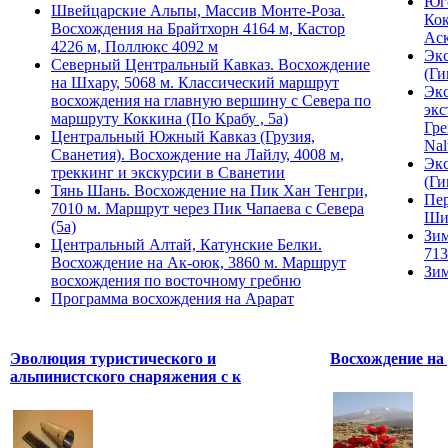
Юго
Швейцарские Альпы, Массив Монте-Роза.
Кок
Восхождения на Брайтхорн 4164 м, Кастор
Ас
4226 м, Поллюкс 4092 м
Экс
Северный Центральный Кавказ. Восхождение
(Ги
на Шхару, 5068 м. Классический маршрут
Экс
восхождения на главную вершину с Севера по
экс
маршруту Коккина (По Крабу , 5а)
Гре
Центральный Южный Кавказ (Грузия,
Nal
Сванетия). Восхождение на Лайлу, 4008 м,
Экс
треккинг и экскурсии в Сванетии
(Ги
Тянь Шань. Восхождение на Пик Хан Тенгри,
Пер
7010 м. Маршрут через Пик Чапаева с Севера
Ши
(5а)
Зим
Центральный Алтай, Катунские Белки.
713
Восхождение на Ак-оюк, 3860 м. Маршрут
Зим
восхождения по восточному гребню
Программа восхождения на Арарат
Эволюция туристического и
Восхождение на 
альпинистского снаряжения с к