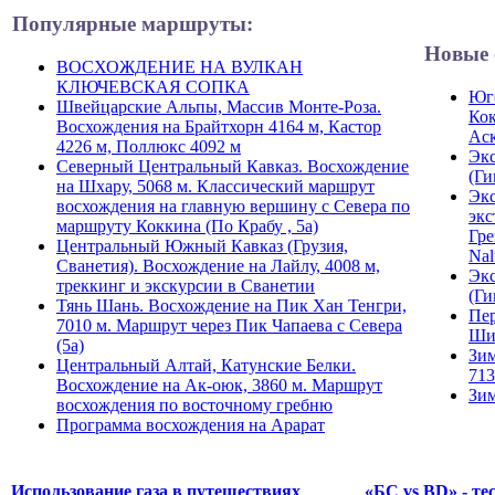
Популярные маршруты:
Новые 
ВОСХОЖДЕНИЕ НА ВУЛКАН
КЛЮЧЕВСКАЯ СОПКА
Юго
Швейцарские Альпы, Массив Монте-Роза.
Кок
Восхождения на Брайтхорн 4164 м, Кастор
Ас
4226 м, Поллюкс 4092 м
Экс
Северный Центральный Кавказ. Восхождение
(Ги
на Шхару, 5068 м. Классический маршрут
Экс
восхождения на главную вершину с Севера по
экс
маршруту Коккина (По Крабу , 5а)
Гре
Центральный Южный Кавказ (Грузия,
Nal
Сванетия). Восхождение на Лайлу, 4008 м,
Экс
треккинг и экскурсии в Сванетии
(Ги
Тянь Шань. Восхождение на Пик Хан Тенгри,
Пер
7010 м. Маршрут через Пик Чапаева с Севера
Ши
(5а)
Зим
Центральный Алтай, Катунские Белки.
713
Восхождение на Ак-оюк, 3860 м. Маршрут
Зим
восхождения по восточному гребню
Программа восхождения на Арарат
Использование газа в путешествиях
«БС vs BD» - те