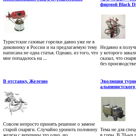
фирмой Black D
Туристские газовые горелки давно уже не в
диковинку в России и на предлагаемую тему
Недавно я получи
написана не одна статья. Однако, из того, что
у которого завал
мне попадалось на ...
сказал, что снар
без производстве
В отставку. Железно
Эволюция турис
альпинистского
Совсем непросто принять решение о замене
старой снаряги. Случайно уронить половину
Тема не для спец
железа с вершины это одно, но
в горы. В 70-ых 