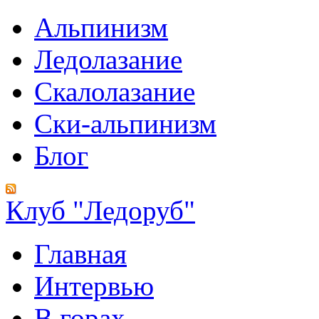
Альпинизм
Ледолазание
Скалолазание
Ски-альпинизм
Блог
Клуб "Ледоруб"
Главная
Интервью
В горах