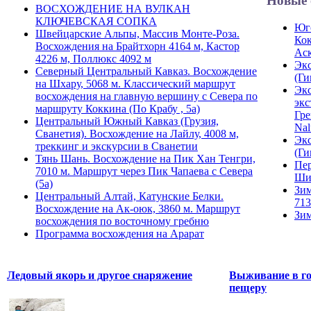
Новые 
ВОСХОЖДЕНИЕ НА ВУЛКАН
КЛЮЧЕВСКАЯ СОПКА
Юго
Швейцарские Альпы, Массив Монте-Роза.
Кок
Восхождения на Брайтхорн 4164 м, Кастор
Ас
4226 м, Поллюкс 4092 м
Экс
Северный Центральный Кавказ. Восхождение
(Ги
на Шхару, 5068 м. Классический маршрут
Экс
восхождения на главную вершину с Севера по
экс
маршруту Коккина (По Крабу , 5а)
Гре
Центральный Южный Кавказ (Грузия,
Nal
Сванетия). Восхождение на Лайлу, 4008 м,
Экс
треккинг и экскурсии в Сванетии
(Ги
Тянь Шань. Восхождение на Пик Хан Тенгри,
Пер
7010 м. Маршрут через Пик Чапаева с Севера
Ши
(5а)
Зим
Центральный Алтай, Катунские Белки.
713
Восхождение на Ак-оюк, 3860 м. Маршрут
Зим
восхождения по восточному гребню
Программа восхождения на Арарат
Ледовый якорь и другое снаряжение
Выживание в го
пещеру