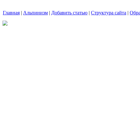
Главная
|
Альпинизм
|
Добавить статью
|
Структура сайта
|
Обра