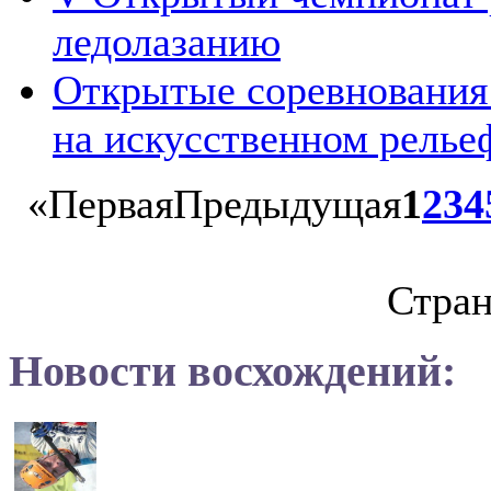
ледолазанию
Открытые соревнования 
на искусственном релье
«
Первая
Предыдущая
1
2
3
4
Стран
Новости восхождений: