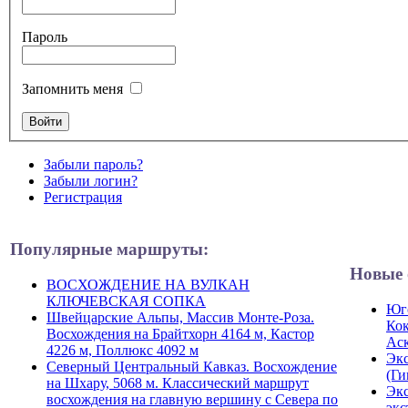
Пароль
Запомнить меня
Забыли пароль?
Забыли логин?
Регистрация
Популярные маршруты:
Новые 
ВОСХОЖДЕНИЕ НА ВУЛКАН
КЛЮЧЕВСКАЯ СОПКА
Юго
Швейцарские Альпы, Массив Монте-Роза.
Кок
Восхождения на Брайтхорн 4164 м, Кастор
Ас
4226 м, Поллюкс 4092 м
Экс
Северный Центральный Кавказ. Восхождение
(Ги
на Шхару, 5068 м. Классический маршрут
Экс
восхождения на главную вершину с Севера по
экс