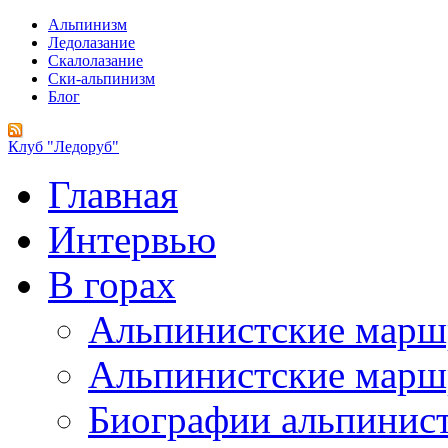
Альпинизм
Ледолазание
Скалолазание
Ски-альпинизм
Блог
Клуб "Ледоруб"
Главная
Интервью
В горах
Альпинистские мар
Альпинистские марш
Биографии альпинис