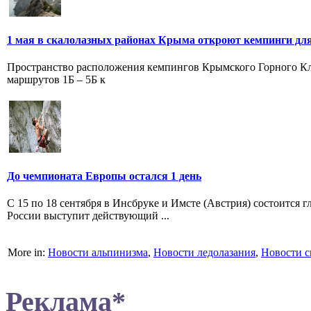
1 мая в скалолазных районах Крыма откроют кемпинги дл
Пространство расположения кемпингов Крымского Горного Клуб
маршрутов 1Б – 5Б к
До чемпионата Европы остался 1 день
С 15 по 18 сентября в Инсбруке и Имсте (Австрия) состоится 
России выступит действующий ...
More in:
Новости альпинизма
,
Новости ледолазания
,
Новости с
Реклама*