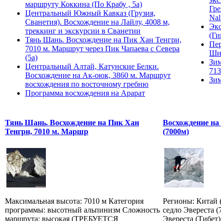
маршруту Коккина (По Крабу , 5а)
Гре
Центральный Южный Кавказ (Грузия,
Nal
Сванетия). Восхождение на Лайлу, 4008 м,
Экс
треккинг и экскурсии в Сванетии
(Ги
Тянь Шань. Восхождение на Пик Хан Тенгри,
Пер
7010 м. Маршрут через Пик Чапаева с Севера
Ши
(5а)
Зим
Центральный Алтай, Катунские Белки.
713
Восхождение на Ак-оюк, 3860 м. Маршрут
Зим
восхождения по восточному гребню
Программа восхождения на Арарат
Тянь Шань. Восхождение на Пик Хан
Восхождение на
Тенгри, 7010 м. Маршр
(7000м)
Максимальная высота: 7010 м Категория
Регионы: Китай 
программы: высотный альпинизм Сложность
седло Эвереста (
маршрута: высокая (ТРЕБУЕТСЯ
Эвереста (Тибет)