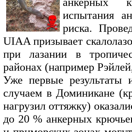
анкерных к
испытания ан
риска. Прове
UIAA призывает скалолаз
при лазании в тропиче
районах (например Рэйлей
Уже первые результаты и
случаем в Доминикане (кр
нагрузил оттяжку) оказал
до 20 % анкерных крючье
и приморских зонах могут