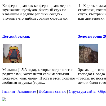
Конференц-зал как конференц-зал: мерное
I - Короткое лаз
жужжание ноутбуков ,быстрый стук по
страховки, готов
клавишам и редкие реплики соседу -
спуск, быстрый и
уточнить что-нибудь , одним словом но...
или две веревки .
Детский рюкзак
Золотая осень-2
Малыши (1.5-3 года), которые ходят в лес с
Зря мы приготов
родителями, хотят нести свой маленький
господа! Погода
рюкзачок, «как мама». Пусть в этом рюкзаке –
трассы, но пост
любимая игрушка (горш...
дело и были гото
Главная
|
Альпинизм
|
Добавить статью
|
Структура сайта
|
Обра