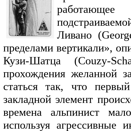
работающее
подстраиваемо
Ливано (Georg
пределами вертикали», оп
Кузи-Шатца (Couzy-Sc
прохождения желанной з
статься так, что первы
закладной элемент проис
времена альпинист мал
используя агрессивные и