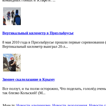
командных гонках и эстафете. ...
Вертикальный километр в Приэльбрусье
8 мая 2010 года в Приэльбрусье прошли первые соревнования ф
Вертикальный километр выиграл 20-л...
Зимнее скалолазание в Крыму
Все ползут, и ты ползи осторожно, Что поделать, гололёд очен
так близко Кольский! (М...
More in:
Новости альпинизма
,
Новости ледолазания
,
Новости с