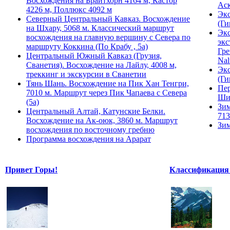
Восхождения на Брайтхорн 4164 м, Кастор
Ас
4226 м, Поллюкс 4092 м
Экс
Северный Центральный Кавказ. Восхождение
(Ги
на Шхару, 5068 м. Классический маршрут
Экс
восхождения на главную вершину с Севера по
экс
маршруту Коккина (По Крабу , 5а)
Гре
Центральный Южный Кавказ (Грузия,
Nal
Сванетия). Восхождение на Лайлу, 4008 м,
Экс
треккинг и экскурсии в Сванетии
(Ги
Тянь Шань. Восхождение на Пик Хан Тенгри,
Пер
7010 м. Маршрут через Пик Чапаева с Севера
Ши
(5а)
Зим
Центральный Алтай, Катунские Белки.
713
Восхождение на Ак-оюк, 3860 м. Маршрут
Зим
восхождения по восточному гребню
Программа восхождения на Арарат
Привет Горы!
Классификация