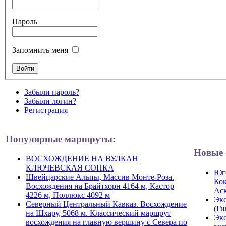
Пароль
Запомнить меня
Забыли пароль?
Забыли логин?
Регистрация
Популярные маршруты:
Новые 
ВОСХОЖДЕНИЕ НА ВУЛКАН
КЛЮЧЕВСКАЯ СОПКА
Юго
Швейцарские Альпы, Массив Монте-Роза.
Кок
Восхождения на Брайтхорн 4164 м, Кастор
Ас
4226 м, Поллюкс 4092 м
Экс
Северный Центральный Кавказ. Восхождение
(Ги
на Шхару, 5068 м. Классический маршрут
Экс
восхождения на главную вершину с Севера по