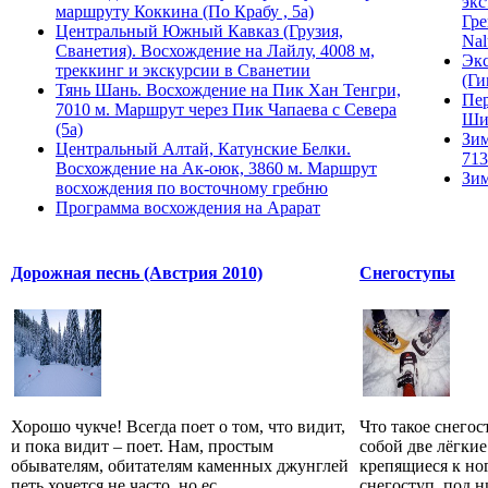
экс
маршруту Коккина (По Крабу , 5а)
Гре
Центральный Южный Кавказ (Грузия,
Nal
Сванетия). Восхождение на Лайлу, 4008 м,
Экс
треккинг и экскурсии в Сванетии
(Ги
Тянь Шань. Восхождение на Пик Хан Тенгри,
Пер
7010 м. Маршрут через Пик Чапаева с Севера
Ши
(5а)
Зим
Центральный Алтай, Катунские Белки.
713
Восхождение на Ак-оюк, 3860 м. Маршрут
Зим
восхождения по восточному гребню
Программа восхождения на Арарат
Дорожная песнь (Австрия 2010)
Снегоступы
Хорошо чукче! Всегда поет о том, что видит,
Что такое снего
и пока видит – поет. Нам, простым
собой две лёгки
обывателям, обитателям каменных джунглей
крепящиеся к ног
петь хочется не часто, но ес...
снегоступ, под ни