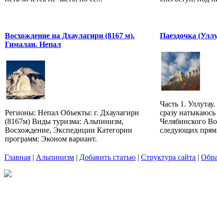
Восхождение на Дхаулагири (8167 м).
Паездочка (Уллу
Гималаи. Непал
Часть 1. Уллутау
Регионы: Непал Объекты: г. Дхаулагири
сразу натыкаюсь 
(8167м) Виды туризма: Альпинизм,
Челябинского Во
Восхождение, Экспедиции Категории
следующих прями
программ: Эконом вариант.
Главная
|
Альпинизм
|
Добавить статью
|
Структура сайта
|
Обра