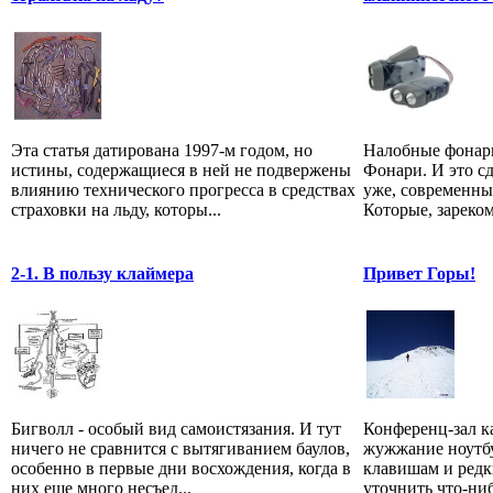
Эта статья датирована 1997-м годом, но
Налобные фонари
истины, содержащиеся в ней не подвержены
Фонари. И это с
влиянию технического прогресса в средствах
уже, современны
страховки на льду, которы...
Которые, зареком
2-1. В пользу клаймера
Привет Горы!
Бигволл - особый вид самоистязания. И тут
Конференц-зал к
ничего не сравнится с вытягиванием баулов,
жужжание ноутбу
особенно в первые дни восхождения, когда в
клавишам и редк
них еще много несъед...
уточнить что-ниб