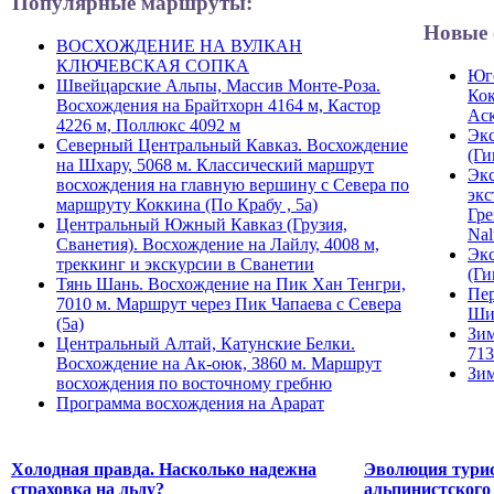
Популярные маршруты:
Новые 
ВОСХОЖДЕНИЕ НА ВУЛКАН
КЛЮЧЕВСКАЯ СОПКА
Юго
Швейцарские Альпы, Массив Монте-Роза.
Кок
Восхождения на Брайтхорн 4164 м, Кастор
Ас
4226 м, Поллюкс 4092 м
Экс
Северный Центральный Кавказ. Восхождение
(Ги
на Шхару, 5068 м. Классический маршрут
Экс
восхождения на главную вершину с Севера по
экс
маршруту Коккина (По Крабу , 5а)
Гре
Центральный Южный Кавказ (Грузия,
Nal
Сванетия). Восхождение на Лайлу, 4008 м,
Экс
треккинг и экскурсии в Сванетии
(Ги
Тянь Шань. Восхождение на Пик Хан Тенгри,
Пер
7010 м. Маршрут через Пик Чапаева с Севера
Ши
(5а)
Зим
Центральный Алтай, Катунские Белки.
713
Восхождение на Ак-оюк, 3860 м. Маршрут
Зим
восхождения по восточному гребню
Программа восхождения на Арарат
Холодная правда. Насколько надежна
Эволюция турис
страховка на льду?
альпинистского