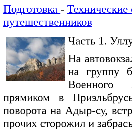
Подготовка
-
Технические 
путешественников
Часть 1. Уллу
На автовокза
на группу б
Военного 
прямиком в Приэльбрус
поворота на Адыр-су, вст
прочих сторожил и забрас