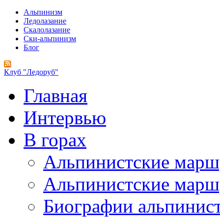
Альпинизм
Ледолазание
Скалолазание
Ски-альпинизм
Блог
Клуб "Ледоруб"
Главная
Интервью
В горах
Альпинистские мар
Альпинистские марш
Биографии альпинис