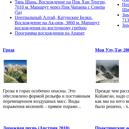
Тянь Шань. Восхождение на Пик Хан Тенгри,
Пер
7010 м. Маршрут через Пик Чапаева с Севера
Ши
(5а)
Зим
Центральный Алтай, Катунские Белки.
713
Восхождение на Ак-оюк, 3860 м. Маршрут
Зим
восхождения по восточному гребню
Программа восхождения на Арарат
Гроза
Моя Улу-Тау 200
Грозы в горах особенно опасны. Это
Прежде чем расс
обусловлено формой рельефа и постоянным
Койавган, надо с
перемещением воздушных масс. Виды
как мы на него 
поражения молнией: - прямое пораже...
было решено, - х.
Дорожная песнь (Австрия 2010)
Практические а