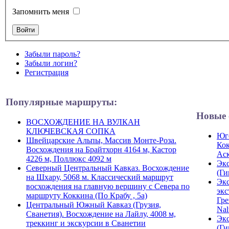
Запомнить меня
Забыли пароль?
Забыли логин?
Регистрация
Популярные маршруты:
Новые 
ВОСХОЖДЕНИЕ НА ВУЛКАН
КЛЮЧЕВСКАЯ СОПКА
Юго
Швейцарские Альпы, Массив Монте-Роза.
Кок
Восхождения на Брайтхорн 4164 м, Кастор
Ас
4226 м, Поллюкс 4092 м
Экс
Северный Центральный Кавказ. Восхождение
(Ги
на Шхару, 5068 м. Классический маршрут
Экс
восхождения на главную вершину с Севера по
экс
маршруту Коккина (По Крабу , 5а)
Гре
Центральный Южный Кавказ (Грузия,
Nal
Сванетия). Восхождение на Лайлу, 4008 м,
Экс
треккинг и экскурсии в Сванетии
(Ги