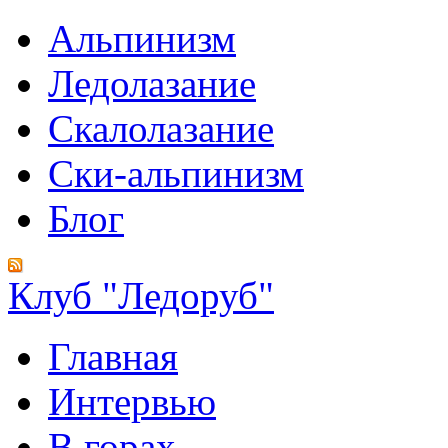
Альпинизм
Ледолазание
Скалолазание
Ски-альпинизм
Блог
Клуб "Ледоруб"
Главная
Интервью
В горах