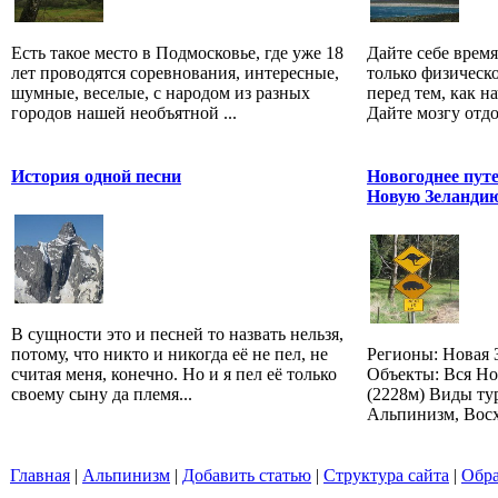
Есть такое место в Подмосковье, где уже 18
Дайте себе время
лет проводятся соревнования, интересные,
только физическо
шумные, веселые, с народом из разных
перед тем, как н
городов нашей необъятной ...
Дайте мозгу отдох
История одной песни
Новогоднее пут
Новую Зеландию
В сущности это и песней то назвать нельзя,
потому, что никто и никогда её не пел, не
Регионы: Новая 
считая меня, конечно. Но и я пел её только
Объекты: Вся Но
своему сыну да племя...
(2228м) Виды ту
Альпинизм, Восх
Главная
|
Альпинизм
|
Добавить статью
|
Структура сайта
|
Обра