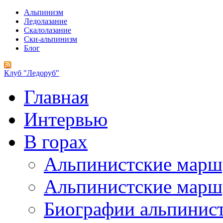
Альпинизм
Ледолазание
Скалолазание
Ски-альпинизм
Блог
Клуб "Ледоруб"
Главная
Интервью
В горах
Альпинистские мар
Альпинистские марш
Биографии альпинис