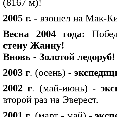
(8167 м)!
2005 г.
- взошел на Мак-К
Весна 2004 года:
Побед
стену Жанну!
Вновь - Золотой ледоруб!
2003 г
. (осень) -
экспедиц
2002 г
. (май-июнь) -
экс
второй раз на Эверест.
2001 г
. (март - май) -
эксп