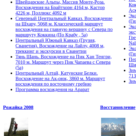
Швейцарские Альпы, Массив Монте-Роза.
Кок
Восхождения на Брайтхорн 4164 м, Кастор
Ас
4226 м, Поллюкс 4092 м
Экс
Северный Центральный Кавказ. Восхождение
(Ги
на Шхару, 5068 м. Классический маршрут
Экс
восхождения на главную вершину с Севера по
экс
маршруту Коккина (По Крабу , 5а)
Гре
Центральный Южный Кавказ (Грузия,
Nal
Сванетия). Восхождение на Лайлу, 4008 м,
Экс
треккинг и экскурсии в Сванетии
(Ги
Тянь Шань. Восхождение на Пик Хан Тенгри,
Пер
7010 м. Маршрут через Пик Чапаева с Севера
Ши
(5а)
Зим
Центральный Алтай, Катунские Белки.
713
Восхождение на Ак-оюк, 3860 м. Маршрут
Зим
восхождения по восточному гребню
Программа восхождения на Арарат
Рожайка 2008
Восстановление