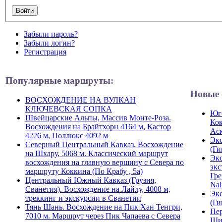
Забыли пароль?
Забыли логин?
Регистрация
Популярные маршруты:
Новые 
ВОСХОЖДЕНИЕ НА ВУЛКАН
КЛЮЧЕВСКАЯ СОПКА
Юго
Швейцарские Альпы, Массив Монте-Роза.
Кок
Восхождения на Брайтхорн 4164 м, Кастор
Ас
4226 м, Поллюкс 4092 м
Экс
Северный Центральный Кавказ. Восхождение
(Ги
на Шхару, 5068 м. Классический маршрут
Экс
восхождения на главную вершину с Севера по
экс
маршруту Коккина (По Крабу , 5а)
Гре
Центральный Южный Кавказ (Грузия,
Nal
Сванетия). Восхождение на Лайлу, 4008 м,
Экс
треккинг и экскурсии в Сванетии
(Ги
Тянь Шань. Восхождение на Пик Хан Тенгри,
Пер
7010 м. Маршрут через Пик Чапаева с Севера
Ши