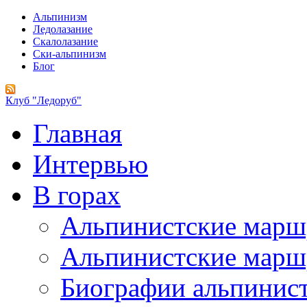
Альпинизм
Ледолазание
Скалолазание
Ски-альпинизм
Блог
Клуб "Ледоруб"
Главная
Интервью
В горах
Альпинистские мар
Альпинистские марш
Биографии альпинис