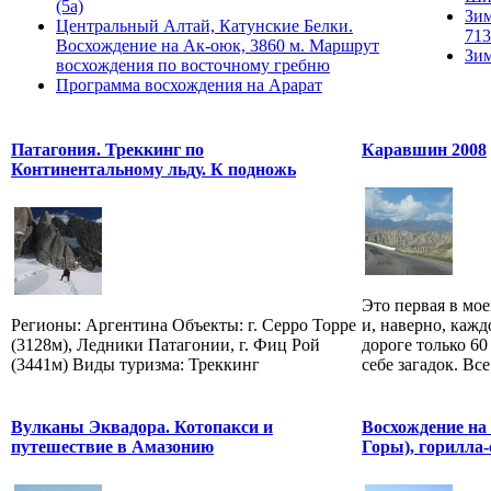
(5а)
Зим
Центральный Алтай, Катунские Белки.
713
Восхождение на Ак-оюк, 3860 м. Маршрут
Зим
восхождения по восточному гребню
Программа восхождения на Арарат
Патагония. Треккинг по
Каравшин 2008
Континентальному льду. К подножь
Это первая в м
Регионы: Аргентина Объекты: г. Серро Торре
и, наверно, кажд
(3128м), Ледники Патагонии, г. Фиц Рой
дороге только 60
(3441м) Виды туризма: Треккинг
себе загадок. Все
Вулканы Эквадора. Котопакси и
Восхождение на
путешествие в Амазонию
Горы), горилла