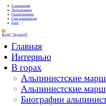
Альпинизм
Ледолазание
Скалолазание
Ски-альпинизм
Блог
Клуб "Ледоруб"
Главная
Интервью
В горах
Альпинистские мар
Альпинистские марш
Биографии альпинис