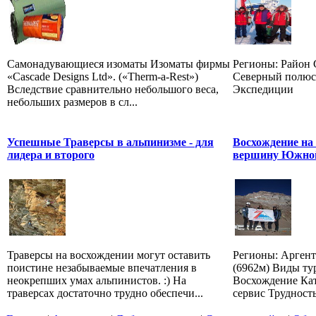
Самонадувающиеся изоматы Изоматы фирмы
Регионы: Район 
«Cascade Designs Ltd». («Therm-a-Rest»)
Северный полюс 
Вследствие сравнительно небольшого веса,
Экспедиции
небольших размеров в сл...
Успешные Траверсы в альпинизме - для
Восхождение на
лидера и второго
вершину Южно
Траверсы на восхождении могут оставить
Регионы: Аргент
поистине незабываемые впечатления в
(6962м) Виды ту
неокрепших умах альпинистов. :) На
Восхождение Ка
траверсах достаточно трудно обеспечи...
сервис Трудность