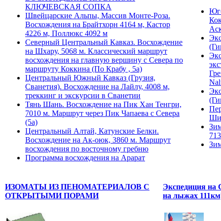
КЛЮЧЕВСКАЯ СОПКА
Юго
Швейцарские Альпы, Массив Монте-Роза.
Кок
Восхождения на Брайтхорн 4164 м, Кастор
Ас
4226 м, Поллюкс 4092 м
Экс
Северный Центральный Кавказ. Восхождение
(Ги
на Шхару, 5068 м. Классический маршрут
Экс
восхождения на главную вершину с Севера по
экс
маршруту Коккина (По Крабу , 5а)
Гре
Центральный Южный Кавказ (Грузия,
Nal
Сванетия). Восхождение на Лайлу, 4008 м,
Экс
треккинг и экскурсии в Сванетии
(Ги
Тянь Шань. Восхождение на Пик Хан Тенгри,
Пер
7010 м. Маршрут через Пик Чапаева с Севера
Ши
(5а)
Зим
Центральный Алтай, Катунские Белки.
713
Восхождение на Ак-оюк, 3860 м. Маршрут
Зим
восхождения по восточному гребню
Программа восхождения на Арарат
ИЗОМАТЫ ИЗ ПЕНОМАТЕРИАЛОВ С
Экспедиция на 
ОТКРЫТЫМИ ПОРАМИ
на лыжах 111км