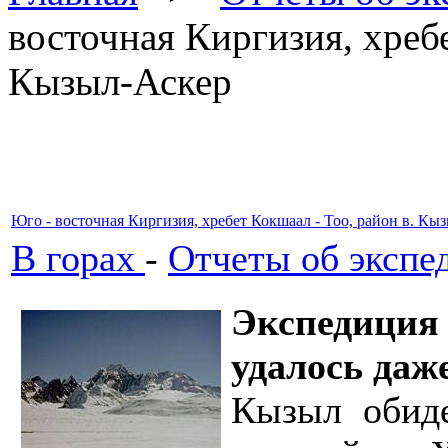
восточная Киргизия, хребе
Кызыл-Аскер
Юго - восточная Киргизия, хребет Кокшаал - Тоо, район в. Кы
В горах
-
Отчеты об экспе
Экспедици
удалось даж
Кызыл обиде