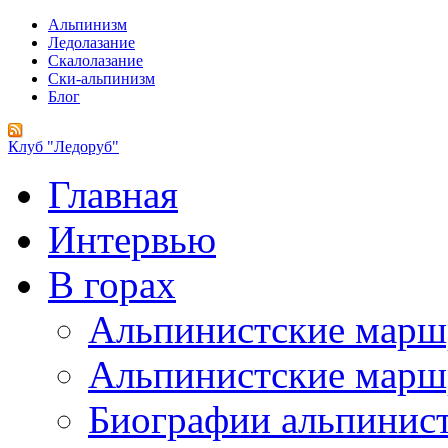
Альпинизм
Ледолазание
Скалолазание
Ски-альпинизм
Блог
Клуб "Ледоруб"
Главная
Интервью
В горах
Альпинистские мар
Альпинистские марш
Биографии альпинис