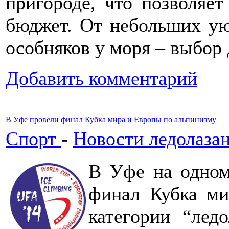
пригороде, что позволяе
бюджет. От небольших у
особняков у моря – выбор 
Добавить комментарий
В Уфе провели финал Кубка мира и Европы по альпинизму
Спорт
-
Новости ледолаза
В Уфе на одном
финал Кубка ми
категории “ледо