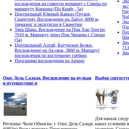
Экс
восхождения на главную вершину с Севера по
экс
маршруту Коккина (По Крабу , 5а)
Гре
Центральный Южный Кавказ (Грузия,
Nal
Сванетия). Восхождение на Лайлу, 4008 м,
Экс
треккинг и экскурсии в Сванетии
(Ги
Тянь Шань. Восхождение на Пик Хан Тенгри,
Пер
7010 м. Маршрут через Пик Чапаева с Севера
Ши
(5а)
Зим
Центральный Алтай, Катунские Белки.
713
Восхождение на Ак-оюк, 3860 м. Маршрут
Зим
восхождения по восточному гребню
Программа восхождения на Арарат
Охос Дель Саладо. Восхождение на вулкан
Выбор снегосту
и путешествие п
Для начала следу
Регионы: Чили Объекты: г. Охос Дель Саладо
каких условиях в
(6893м) Виды туризма: Приключение,
снарядом. Снего