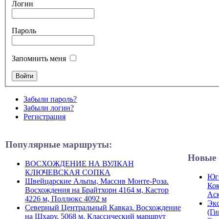
Логин
Пароль
Запомнить меня
Забыли пароль?
Забыли логин?
Регистрация
Популярные маршруты:
Новые 
ВОСХОЖДЕНИЕ НА ВУЛКАН
КЛЮЧЕВСКАЯ СОПКА
Юго
Швейцарские Альпы, Массив Монте-Роза.
Кок
Восхождения на Брайтхорн 4164 м, Кастор
Ас
4226 м, Поллюкс 4092 м
Экс
Северный Центральный Кавказ. Восхождение
(Ги
на Шхару, 5068 м. Классический маршрут