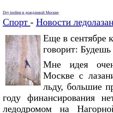
Dry tooling в дождливой Москве
Спорт
-
Новости ледолаза
Еще в сентябре 
говорит: Будешь у
Мне идея очен
Москве с лазан
льду, большие п
году финансирования не
ледодромом на Нагорно