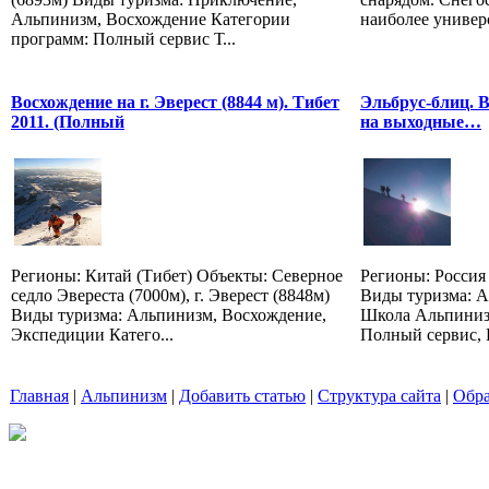
Альпинизм, Восхождение Категории
наиболее универс
программ: Полный сервис Т...
Восхождение на г. Эверест (8844 м). Тибет
Эльбрус-блиц. 
2011. (Полный
на выходные…
Регионы: Китай (Тибет) Объекты: Северное
Регионы: Россия 
седло Эвереста (7000м), г. Эверест (8848м)
Виды туризма: А
Виды туризма: Альпинизм, Восхождение,
Школа Альпиниз
Экспедиции Катего...
Полный сервис, 
Главная
|
Альпинизм
|
Добавить статью
|
Структура сайта
|
Обра