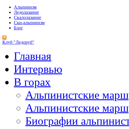
Альпинизм
Ледолазание
Скалолазание
Ски-альпинизм
Блог
Клуб "Ледоруб"
Главная
Интервью
В горах
Альпинистские мар
Альпинистские марш
Биографии альпинис