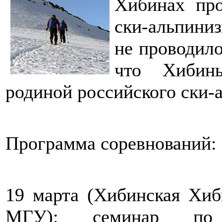
Хибинах про
ски-альпини
не проводило
что Хибин
родиной российского ски-
Программа соревнований:
19 марта (Хибинская Хиб
МГУ): семинар по с