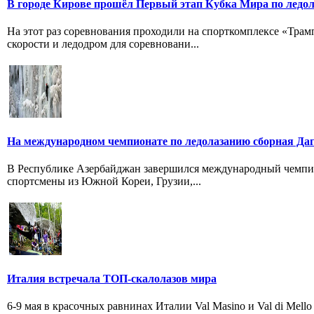
В городе Кирове прошёл Первый этап Кубка Мира по ледо
На этот раз соревнования проходили на спорткомплексе «Трам
скорости и ледодром для соревновани...
На международном чемпионате по ледолазанию сборная Даг
В Республике Азербайджан завершился международный чемпион
спортсмены из Южной Кореи, Грузии,...
Италия встречала ТОП-скалолазов мира
6-9 мая в красочных равнинах Италии Val Masino и Val di Me