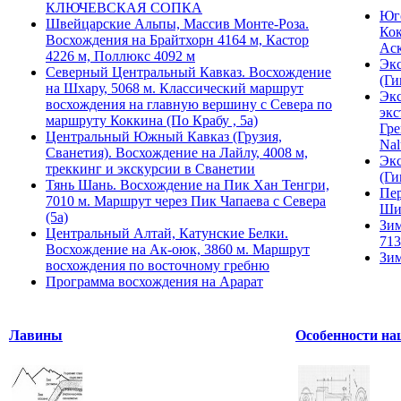
КЛЮЧЕВСКАЯ СОПКА
Юго
Швейцарские Альпы, Массив Монте-Роза.
Кок
Восхождения на Брайтхорн 4164 м, Кастор
Ас
4226 м, Поллюкс 4092 м
Экс
Северный Центральный Кавказ. Восхождение
(Ги
на Шхару, 5068 м. Классический маршрут
Экс
восхождения на главную вершину с Севера по
экс
маршруту Коккина (По Крабу , 5а)
Гре
Центральный Южный Кавказ (Грузия,
Nal
Сванетия). Восхождение на Лайлу, 4008 м,
Экс
треккинг и экскурсии в Сванетии
(Ги
Тянь Шань. Восхождение на Пик Хан Тенгри,
Пер
7010 м. Маршрут через Пик Чапаева с Севера
Ши
(5а)
Зим
Центральный Алтай, Катунские Белки.
713
Восхождение на Ак-оюк, 3860 м. Маршрут
Зим
восхождения по восточному гребню
Программа восхождения на Арарат
Лавины
Особенности на