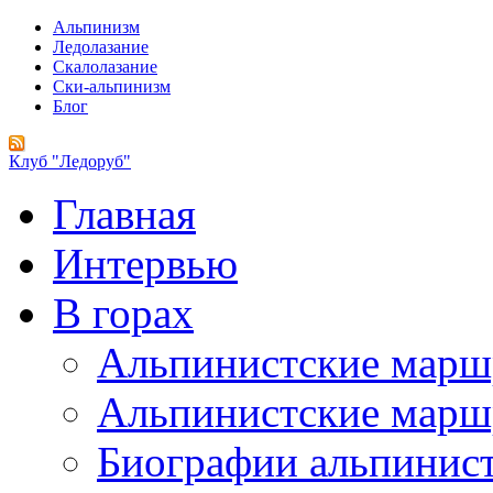
Альпинизм
Ледолазание
Скалолазание
Ски-альпинизм
Блог
Клуб "Ледоруб"
Главная
Интервью
В горах
Альпинистские мар
Альпинистские марш
Биографии альпинис