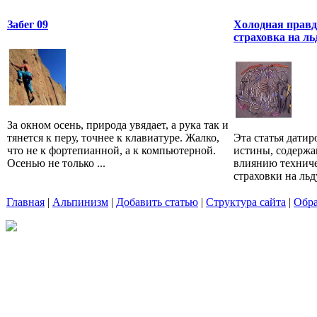
Забег 09
Холодная правд
страховка на ль
За окном осень, природа увядает, а рука так и
тянется к перу, точнее к клавиатуре. Жалко,
Эта статья датир
что не к фортепианной, а к компьютерной.
истины, содержа
Осенью не только ...
влиянию техниче
страховки на льду
Главная
|
Альпинизм
|
Добавить статью
|
Структура сайта
|
Обра