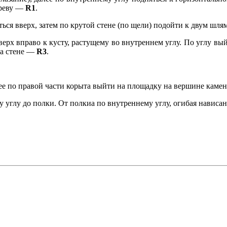
ереву —
R1
.
ться вверх, затем по крутой стене (по щели) подойти к двум ш
ерх вправо к кусту, растущему во внутреннем углу. По углу вый
на стене —
R3
.
ее по правой части корыта выйти на площадку на вершине камен
 углу до полки. От полкиа по внутреннему углу, огибая нависа