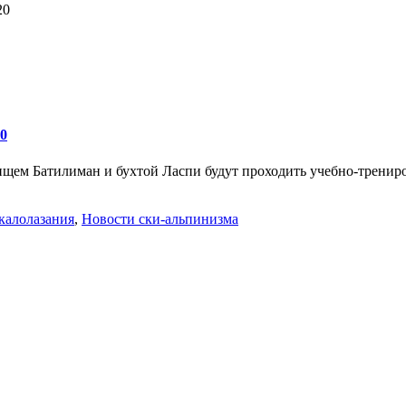
20
0
чищем Батилиман и бухтой Ласпи будут проходить учебно-трени
калолазания
,
Новости ски-альпинизма