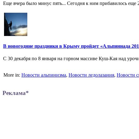
Еще вчера было минус пять... Сегодня к ним прибавилось еще 
В новогодние праздники в Крыму пройдет «Альпиниада 201
С 30 декабря по 8 января на горном массиве Куш-Кая над уро
More in:
Новости альпинизма
,
Новости ледолазания
,
Новости с
Реклама*