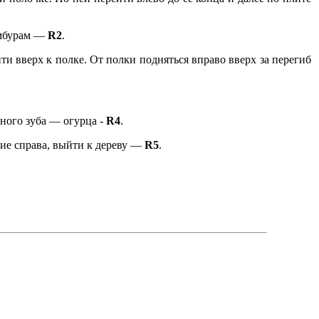
лямбурам —
R2
.
ти вверх к полке. От полки подняться вправо вверх за перегиб
ного зуба — огурца -
R4
.
ние справа, выйти к дереву —
R5
.