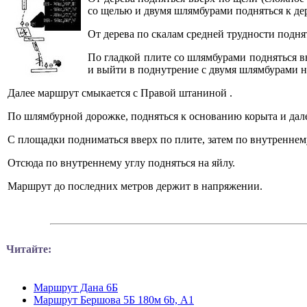
со щелью и двумя шлямбурами подняться к д
От дерева по скалам средней трудности подня
По гладкой плите со шлямбурами подняться вв
и выйти в поднутрение с двумя шлямбурами 
Далее маршрут смыкается с Правой штаниной .
По шлямбурной дорожке, подняться к основанию корыта и дал
С площадки подниматься вверх по плите, затем по внутреннему
Отсюда по внутреннему углу подняться на яйлу.
Маршрут до последних метров держит в напряжении.
Читайте:
Маршрут Дана 6Б
Маршрут Бершова 5Б 180м 6b, А1