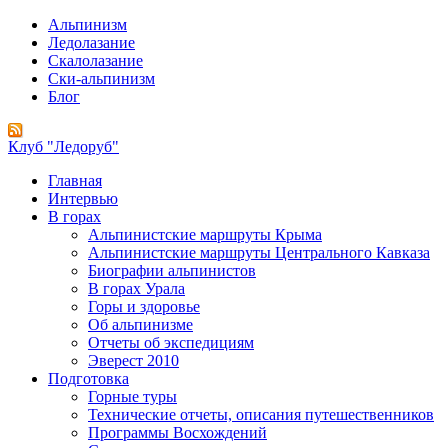
Альпинизм
Ледолазание
Скалолазание
Ски-альпинизм
Блог
Клуб "Ледоруб"
Главная
Интервью
В горах
Альпинистские маршруты Крыма
Альпинистские маршруты Центрального Кавказа
Биографии альпинистов
В горах Урала
Горы и здоровье
Об альпинизме
Отчеты об экспедициям
Эверест 2010
Подготовка
Горные туры
Технические отчеты, описания путешественников
Программы Восхождений