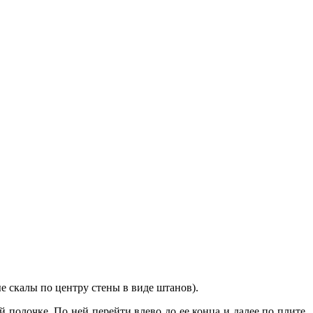
е скалы по центру стены в виде штанов).
й полочке. По ней перейти влево до ее конца и далее по плите