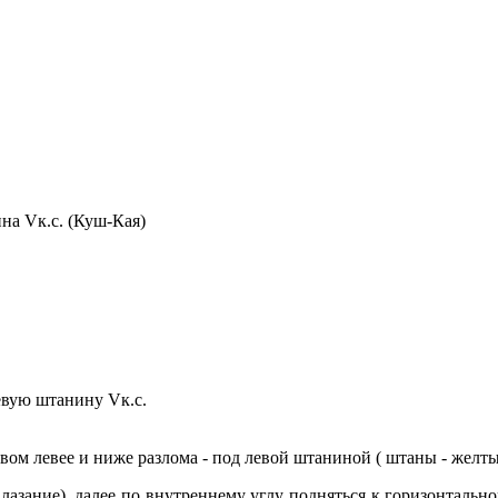
а Vк.с. (Куш-Кая)
евую штанину Vк.с.
ом левее и ниже разлома - под левой штаниной ( штаны - желты
лазание), далее по внутреннему углу подняться к горизонтально