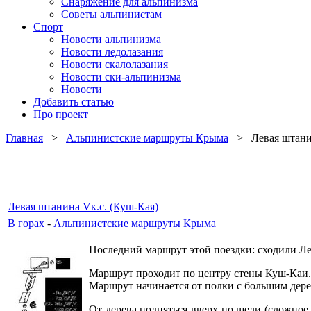
Снаряжение для альпинизма
Советы альпинистам
Спорт
Новости альпинизма
Новости ледолазания
Новости скалолазания
Новости ски-альпинизма
Новости
Добавить статью
Про проект
Главная
>
Альпинистские маршруты Крыма
> Левая штанин
Левая штанина Vк.с. (Куш-Кая)
В горах
-
Альпинистские маршруты Крыма
Последний маршрут этой поездки: сходили Л
Маршрут проходит по центру стены Куш-Каи.
Маршрут начинается от полки с большим дерев
От дерева подняться вверх по щели (сложное 