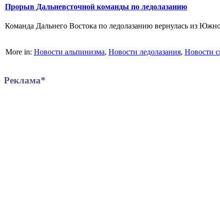
Прорыв Дальневсточной команды по ледолазанию
Команда Дальнего Востока по ледолазанию вернулась из Южной
More in:
Новости альпинизма
,
Новости ледолазания
,
Новости с
Реклама*