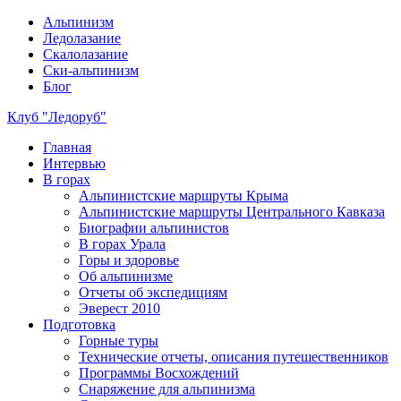
Альпинизм
Ледолазание
Скалолазание
Ски-альпинизм
Блог
Клуб "Ледоруб"
Главная
Интервью
В горах
Альпинистские маршруты Крыма
Альпинистские маршруты Центрального Кавказа
Биографии альпинистов
В горах Урала
Горы и здоровье
Об альпинизме
Отчеты об экспедициям
Эверест 2010
Подготовка
Горные туры
Технические отчеты, описания путешественников
Программы Восхождений
Снаряжение для альпинизма