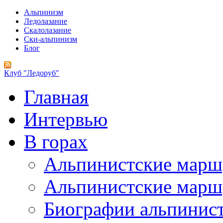
Альпинизм
Ледолазание
Скалолазание
Ски-альпинизм
Блог
Клуб "Ледоруб"
Главная
Интервью
В горах
Альпинистские мар
Альпинистские марш
Биографии альпинис