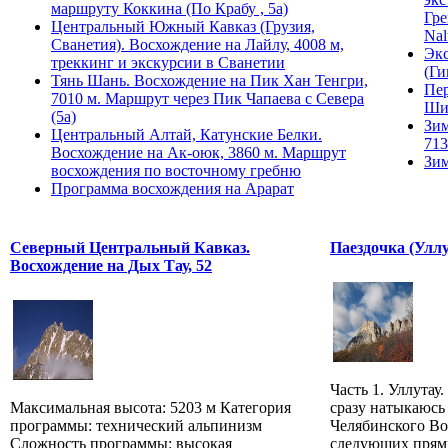
маршруту Коккина (По Крабу , 5а)
Гре
Центральный Южный Кавказ (Грузия,
Nal
Сванетия). Восхождение на Лайлу, 4008 м,
Экс
треккинг и экскурсии в Сванетии
(Ги
Тянь Шань. Восхождение на Пик Хан Тенгри,
Пер
7010 м. Маршрут через Пик Чапаева с Севера
Ши
(5а)
Зим
Центральный Алтай, Катунские Белки.
713
Восхождение на Ак-оюк, 3860 м. Маршрут
Зим
восхождения по восточному гребню
Программа восхождения на Арарат
Северный Центральный Кавказ.
Паездочка (Уллу
Восхождение на Дых Тау, 52
Часть 1. Уллутау
Максимальная высота: 5203 м Категория
сразу натыкаюсь 
программы: технический альпинизм
Челябинского Во
Сложность программы: высокая
следующих прями