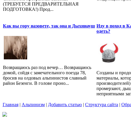
(ТРЕБУЕТСЯ ПРЕДВАРИТЕЛЬНАЯ
ПОДГОТОВКА!) Прод...
Как вы гору назовете, так она и Дыхниауш
Иду в поход в К
одеть?
Возвращаюсь раз под вечер… Возвращаюсь
домой, сойдя с замечательного поезда 78,
Созданы и продо
бросив на олдовых альпинистов славный
материалы, кото
район Безенги. В голове проно...
производителей)
промерзают, дыш
неприятными зап
Главная
|
Альпинизм
|
Добавить статью
|
Структура сайта
|
Обра