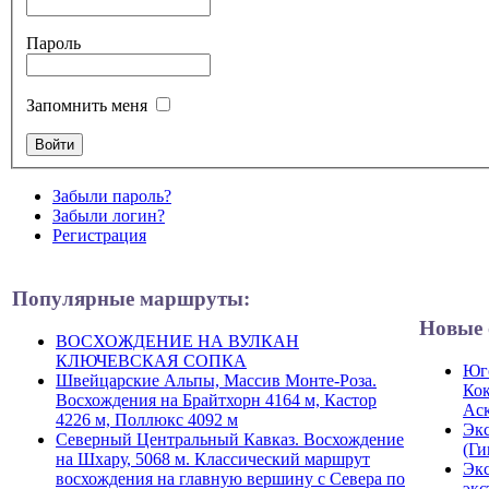
Пароль
Запомнить меня
Забыли пароль?
Забыли логин?
Регистрация
Популярные маршруты:
Новые 
ВОСХОЖДЕНИЕ НА ВУЛКАН
КЛЮЧЕВСКАЯ СОПКА
Юго
Швейцарские Альпы, Массив Монте-Роза.
Кок
Восхождения на Брайтхорн 4164 м, Кастор
Ас
4226 м, Поллюкс 4092 м
Экс
Северный Центральный Кавказ. Восхождение
(Ги
на Шхару, 5068 м. Классический маршрут
Экс
восхождения на главную вершину с Севера по
экс