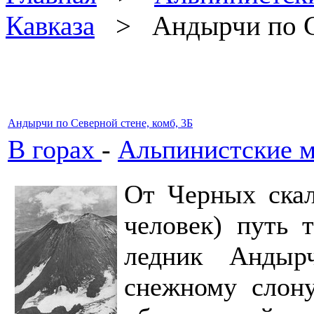
Кавказа
> Андырчи по Сев
Андырчи по Северной стене, комб, 3Б
В горах
-
Альпинистские м
От Черных скал
человек) путь 
ледник Андыр
снежному слону