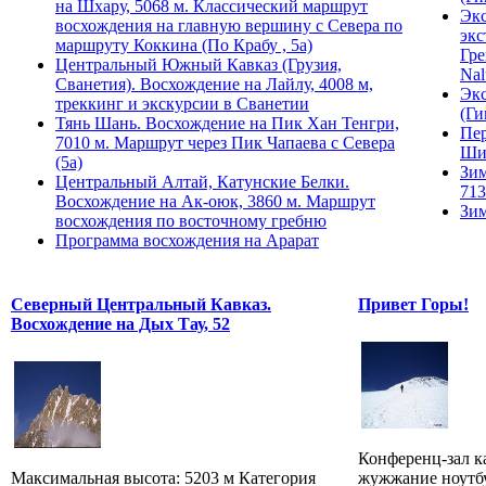
на Шхару, 5068 м. Классический маршрут
Экс
восхождения на главную вершину с Севера по
экс
маршруту Коккина (По Крабу , 5а)
Гре
Центральный Южный Кавказ (Грузия,
Nal
Сванетия). Восхождение на Лайлу, 4008 м,
Экс
треккинг и экскурсии в Сванетии
(Ги
Тянь Шань. Восхождение на Пик Хан Тенгри,
Пер
7010 м. Маршрут через Пик Чапаева с Севера
Ши
(5а)
Зим
Центральный Алтай, Катунские Белки.
713
Восхождение на Ак-оюк, 3860 м. Маршрут
Зим
восхождения по восточному гребню
Программа восхождения на Арарат
Северный Центральный Кавказ.
Привет Горы!
Восхождение на Дых Тау, 52
Конференц-зал к
Максимальная высота: 5203 м Категория
жужжание ноутбу