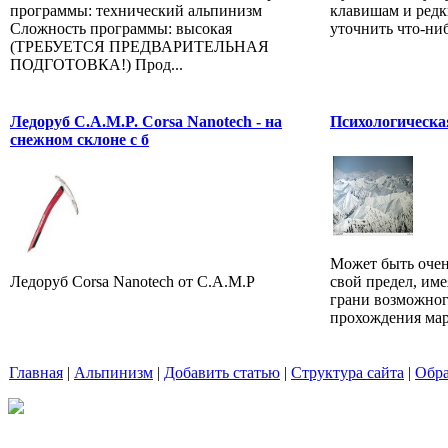
программы: технический альпинизм
клавишам и редк
Сложность программы: высокая
уточнить что-ниб
(ТРЕБУЕТСЯ ПРЕДВАРИТЕЛЬНАЯ
ПОДГОТОВКА!) Прод...
Ледоруб C.A.M.P. Corsa Nanotech - на
Психологическа
снежном склоне с б
Может быть очен
Ледоруб Corsa Nanotech от C.A.M.P
свой предел, им
грани возможног
прохождения мар
Главная
|
Альпинизм
|
Добавить статью
|
Структура сайта
|
Обра