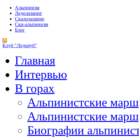
Альпинизм
Ледолазание
Скалолазание
Ски-альпинизм
Блог
Клуб "Ледоруб"
Главная
Интервью
В горах
Альпинистские мар
Альпинистские марш
Биографии альпинис