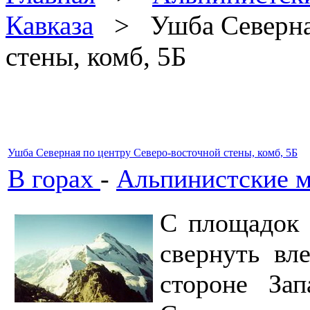
Кавказа
> Ушба Северная
стены, комб, 5Б
Ушба Северная по центру Северо-восточной стены, комб, 5Б
В горах
-
Альпинистские м
С площадок 
свернуть вл
стороне Зап