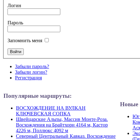
Логин
Пароль
Запомнить меня
Забыли пароль?
Забыли логин?
Регистрация
Популярные маршруты:
Новые 
ВОСХОЖДЕНИЕ НА ВУЛКАН
КЛЮЧЕВСКАЯ СОПКА
Юго
Швейцарские Альпы, Массив Монте-Роза.
Кок
Восхождения на Брайтхорн 4164 м, Кастор
Ас
4226 м, Поллюкс 4092 м
Экс
Северный Центральный Кавказ. Восхождение
(Ги