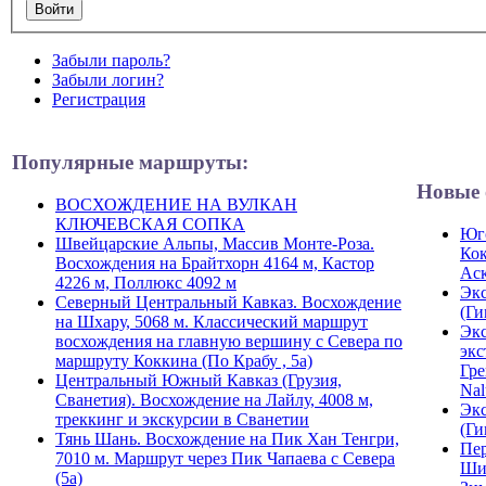
Забыли пароль?
Забыли логин?
Регистрация
Популярные маршруты:
Новые 
ВОСХОЖДЕНИЕ НА ВУЛКАН
КЛЮЧЕВСКАЯ СОПКА
Юго
Швейцарские Альпы, Массив Монте-Роза.
Кок
Восхождения на Брайтхорн 4164 м, Кастор
Ас
4226 м, Поллюкс 4092 м
Экс
Северный Центральный Кавказ. Восхождение
(Ги
на Шхару, 5068 м. Классический маршрут
Экс
восхождения на главную вершину с Севера по
экс
маршруту Коккина (По Крабу , 5а)
Гре
Центральный Южный Кавказ (Грузия,
Nal
Сванетия). Восхождение на Лайлу, 4008 м,
Экс
треккинг и экскурсии в Сванетии
(Ги
Тянь Шань. Восхождение на Пик Хан Тенгри,
Пер
7010 м. Маршрут через Пик Чапаева с Севера
Ши
(5а)