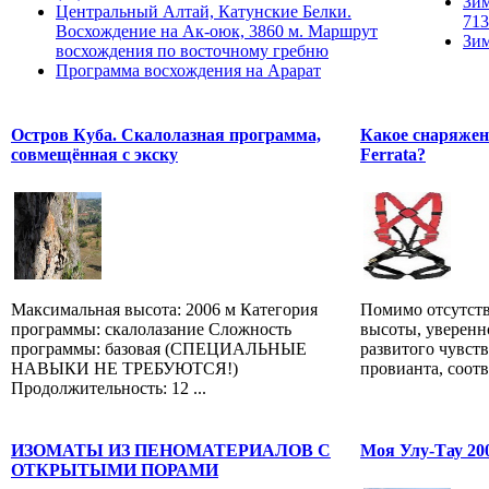
Зим
Центральный Алтай, Катунские Белки.
713
Восхождение на Ак-оюк, 3860 м. Маршрут
Зим
восхождения по восточному гребню
Программа восхождения на Арарат
Остров Куба. Скалолазная программа,
Какое снаряжен
совмещённая с экску
Ferrata?
Максимальная высота: 2006 м Категория
Помимо отсутств
программы: скалолазание Сложность
высоты, уверенно
программы: базовая (СПЕЦИАЛЬНЫЕ
развитого чувств
НАВЫКИ НЕ ТРЕБУЮТСЯ!)
провианта, соотв
Продолжительность: 12 ...
ИЗОМАТЫ ИЗ ПЕНОМАТЕРИАЛОВ С
Моя Улу-Тау 200
ОТКРЫТЫМИ ПОРАМИ