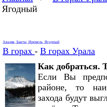
Ягодный
Аваляк, Бакты, Иремель, Ягодный
В горах
-
В горах Урала
Как добраться. 
Если Вы предпо
районе, то на
захода будут выг