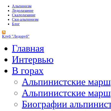
Альпинизм
Ледолазание
Скалолазание
Ски-альпинизм
Блог
Клуб "Ледоруб"
Главная
Интервью
В горах
Альпинистские мар
Альпинистские марш
Биографии альпинис