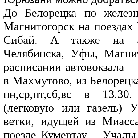
До Белорецка по желез
Магнитогорск на поездах
Сибай. А также на ав
Челябинска, Уфы, Магни
расписании автовокзала –
в Махмутово, из Белорецка
пн,ср,пт,сб,вс в 13.3
(легковую или газель) 
ветки, идущей из Миасс
поезде Кумертау – Учалы 