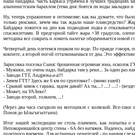
наша байдарка. Часть каркаса утрачена в лучших традициях з
альпинистским барахлом (тема дня: боятся ли воды закладки и 
Ну, теперь упражнение в оптимизме: как вы думаете, что был
только рюкзаки, зачем мы так ждали наше плавсредство? Жа
Байдарка ложится на дно как подводная лодка и отказываетс
спасжилетами. В предгорной тайге жара +38 градусов, олен
методика все сожрать и ломить налегке оборачивается новой г
Четвертый день плетемся пешком по воде. По правде говоря, п
кокпите, а второй ногой отталкиваешься от дна. Это эффекти
Зарисовка поселка Сыня: брошенная огромная зона, осколок ГУЛ
- Мужики, ну очень надо, байдарка там у реки... За один раз н
- Заводи ГТТ, Андрюха-а-а!!!
- Зачем ГТТ? Здесь же 6 км по грунтовке? - (мимо ушей)
- Срывай замок с гаража, задом давай! Ах ты,...! ....! ....! - (везд
- Может, на УАЗике?
- Заводи второй, толкнем, ...!
(Через два часа съездили на мотоцикле с коляской. Все-таки
Поноя до Ыльгыгытгына)
Итог нашей экспедиции не столь плачевен, как попытка о 
Непокорившийся центр стены - 6А без натяжек. Надеюсь, найду
полетного времени. Для истинных ценителей - по нашим след