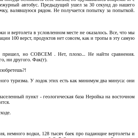
й дежурный автобус. Предыдущий ушел за 30 секунд до нашего
ючку, валявшуюся рядом. Не получается попытку за попыткой.
арки и вертолета в условленном месте не оказалось. Все, что мы
ации 100 верст, продуктов нет совсем, как и тропы в эту самую
е пришел, но СОВСЕМ . Нет, плохо... Не найти сравнения.
о, ни другого. Фак(т).
 изобретешь?!
ного туризма. У лодок этих есть как минимум два минуса: они
населенный пункт - геологическая база Неройка на восточном
ится.
ходе.
тия, немного водки, 128 тысяч баек про падающие вертолеты и