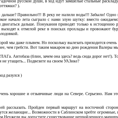
агадочной русской души, в ход идут замшелые стальные расклад
оттяжки? ).
о дальше? Правильно!!! В реку не налили воды!!! Забыли! Одн
ркое начало лета сыграло с нами злую шутку: вместо ожидае
я двигаться дальше. Понукания приводят только к истощению 
и выходят к отмелой реке в поисках прохлады и провожают бур
олодовкой.
орой мы даже плывем. Но поскольку вылезать приходится очень ча
внее, чем гребсти. Вот таким макаром ко дню рождения Валеры м
АГа. Автобаза (блин, зачем она здесь? ведь сюда дорог нет!). То
ам не утащить... Подвезите на своем УАЗике?
еход разулся )
 очень хорошие и отзывчивые люди на Севере. Серьезно. Нам э
ней рассказать. Пройден первый маршрут на восточной сторо
тся желающие... Возможности в Саблинском хребте огромные, во
ам.Неужели вы допустите существование непройденного маршрут