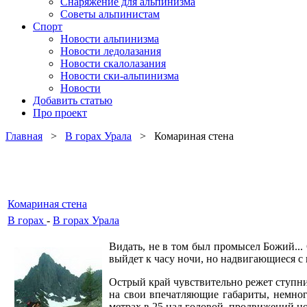
Снаряжение для альпинизма
Советы альпинистам
Спорт
Новости альпинизма
Новости ледолазания
Новости скалолазания
Новости ски-альпинизма
Новости
Добавить статью
Про проект
Главная
>
В горах Урала
> Комариная стена
Комариная стена
В горах
-
В горах Урала
Видать, не в том был промысел Божий... С
выйдет к часу ночи, но надвигающиеся с 
Острый край чувствительно режет ступни
на свои впечатляющие габариты, немного
метрах в 25 над головой, продвижений но