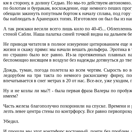
км в сторону, в долину Седью. Но мы-то действуем автономно.
по болотам и буеракам, восхождение, еще немного пеших прог
обещали закинуть попутным бортом к началу сплава, под гор
бы наблюдать в Аранецких топях. Изготовлен он был бы из нас
А так рюкзаки весили всего лишь кило по 40-45... Облепленн
стеной Сабли. Наша палатка синей точкой видна на дальнем бе
Не приводя читателя в полное изнурение цитированием еще н
жизни и скажу прямо: мы начали вешать дюльфера. Эротика в то
но страшно было все равно. Из-за протяженных плавных нав
беспомощно висящим в воздухе без надежды дотянуться до тве
Дождь, туман, погода полетела ко всем чертям. Сырость во 
ледорубом на три такта по немного раскисшему фирну, п
впечатывается в снег метрах в 20 от нас. Все-все, уже уходим, 
Ну и не козлы ли мы?! - была первая фраза Валеры по пробуж
имеем?
Часть железа благополучно похоронили на спуске. Времени и 
лезть левее центра стены по контрфорсу. Все равно первопроход
Убедил.
И прошли мы этот контрфорс восточный, почти без проблем, 