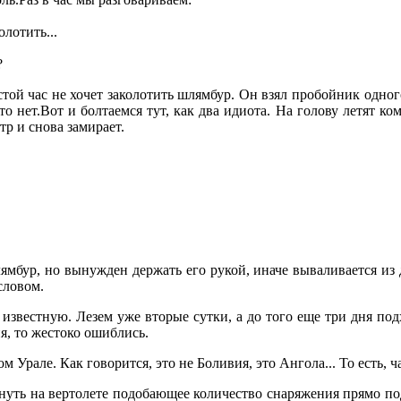
олотить...
?
ой час не хочет заколотить шлямбур. Он взял пробойник одного д
то нет.Вот и болтаемся тут, как два идиота. На голову летят к
тр и снова замирает.
ямбур, но вынужден держать его рукой, иначе вываливается из 
 словом.
 известную. Лезем уже вторые сутки, а до того еще три дня под
я, то жестоко ошиблись.
рале. Как говорится, это не Боливия, это Ангола... То есть, час
кинуть на вертолете подобающее количество снаряжения прямо п