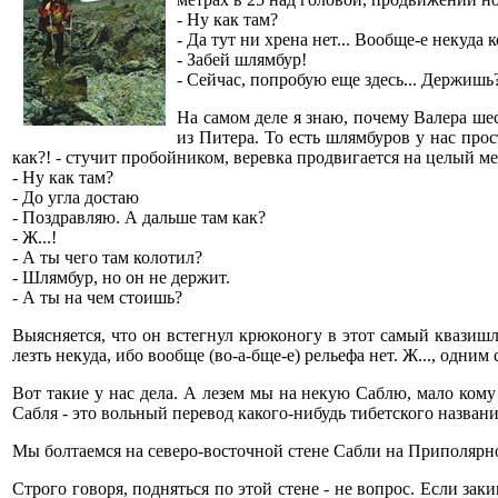
- Ну как там?
- Да тут ни хрена нет... Вообще-е некуда к
- Забей шлямбур!
- Сейчас, попробую еще здесь... Держишь
На самом деле я знаю, почему Валера шест
из Питера. То есть шлямбуров у нас прос
как?! - стучит пробойником, веревка продвигается на целый ме
- Ну как там?
- До угла достаю
- Поздравляю. А дальше там как?
- Ж...!
- А ты чего там колотил?
- Шлямбур, но он не держит.
- А ты на чем стоишь?
Выясняется, что он встегнул крюконогу в этот самый квазишл
лезть некуда, ибо вообще (во-а-бще-е) рельефа нет. Ж..., одним
Вот такие у нас дела. А лезем мы на некую Саблю, мало кому
Сабля - это вольный перевод какого-нибудь тибетского названи
Мы болтаемся на северо-восточной стене Сабли на Приполярном У
Строго говоря, подняться по этой стене - не вопрос. Если за