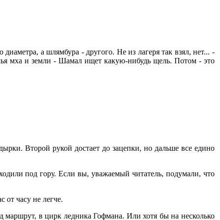
иаметра, а шлямбура - другого. Не из лагеря так взял, нет... -
омья мха и земли - Шамал ищет какую-нибудь щель. Потом - это
дырки. Второй рукой достает до зацепки, но дальше все едино
ходили под гору. Если вы, уважаемый читатель, подумали, что
 от часу не легче.
од маршрут, в цирк ледника Гофмана. Или хотя бы на несколько