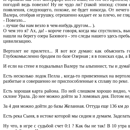
погодой ведь повезло! Ну не чудо ли? (такой эпизод: стоим
появления, следующего, похоже, не будет никогда. От нечег
Валера, отобрав игрушку, отрешенно кидает ее за плечо, не гля
- Повезло...
- лучше бы нам везло в чем-нибудь другом... ).
О чем это я? Ах, да! - короче говоря, когда мы спустились, вы
нашли на берегу озера Базового - это следы нашего здесь преб
цивилизацию.
Вертолет не прилетел... Я вот все думаю: как объяснить
Глубокомысленно бродим по базе Озерная ; я в поисках еды, а В
И если на стене я подкалывал Валеру ты альпинист, ты и думай 
Есть несколько лодок Пелла , когда-то привезенных на верто
разбитые и совершенно не приспособленные к сплаву по реке.
Есть хорошая карта района. По ней слишком хорошо видно, ч
склоне Урала. До нее можно дойти за 3 ломовых дня. Потом н
За 4 дня можно дойти до базы Желанная. Оттуда еще 136 км до
Есть река Сыня, в истоке которой мы сидим и думаем. Заделат
Ну что, в игре с судьбой счет 0:1 ? Как бы не так! В 10 ут