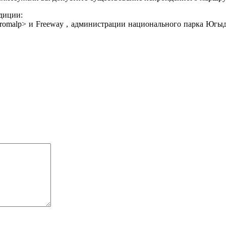
диции:
/promalp> и Freeway , администрации национального парка Юг