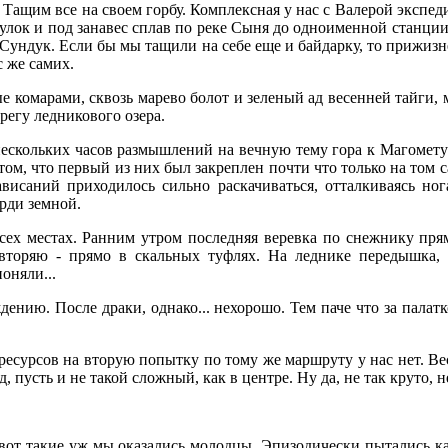
 Тащим все на своем горбу. Комплексная у нас с Валерой экспед
улок и под занавес сплав по реке Сыня до одноименной станции.
у Сундук. Если бы мы тащили на себе еще и байдарку, то прижи
 же самих.
ые комарами, сквозь марево болот и зеленый ад весенней тайги,
регу ледникового озера.
ескольких часов размышлений на вечную тему гора к Магомету
м, что первый из них был закреплен почти что только на том са
исаний приходилось сильно раскачиваться, отталкиваясь ног
рди земной.
всех местах. Ранним утром последняя веревка по снежнику пря
овторяю - прямо в скальных туфлях. На леднике передышка,
поняли...
дению. После драки, однако... нехорошо. Тем паче что за палат
ресурсов на вторую попытку по тому же маршруту у нас нет. В
, пусть и не такой сложный, как в центре. Ну да, не так круто, н
вот такие уж мы оказались молодцы. Эпизодически пытались ка