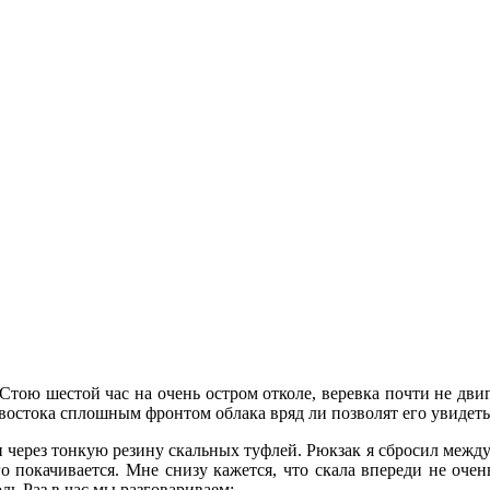
тою шестой час на очень остром отколе, веревка почти не двигае
востока сплошным фронтом облака вряд ли позволят его увидеть.
 через тонкую резину скальных туфлей. Рюкзак я сбросил межд
 покачивается. Мне снизу кажется, что скала впереди не очень
ль.Раз в час мы разговариваем: