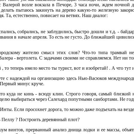
 с Валерой возле вокзала в Печоре, 3 часа ночи, ждем ночно
о делать пытаюсь закинуть на дерево какую-то железную закор
дя. Та, естественно, повисает на ветвях. Наш диалог:
спались, собрались, не заблудились, быстро дошли и т.д. - байд
ывания в начале апреля. То есть не густо. До ближайшей цивилиз
 городскому жителю смысл этих слов? Что-то типа трамвай н
алера - вертолета. С задачами своими не справляемся. Нет ни тог
, то теперь имело место ты турист, вот и изобретай! . А что тут
лете с надеждой на организацию здесь Нью-Васюков международ
 Первый минус круче.
то куда не кинь - всюду клин. Строго говоря, самый близкий 
еделю выбираться через Салехард попутными санбортами. Не год
 Инты. Если просохнет дорога, то можно даже подъехать на везде
ь Пеллу ? Построить деревянный плот?
ра шум винтов, прерванный анализ днища лодки и ее массы, объя