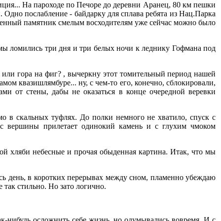
иция... На пароходе по Печоре до деревни Аранец, 80 км пешки
 Одно послабление - байдарку для сплава ребята из Нац.Парка
зненный памятник смелым восходителям уже сейчас можно было
 мы ломились три дня и три белых ночи к леднику Гофмана под
 или гора на фиг? , вычеркну этот томительный период нашей
мом квазишлямбуре... ну, с чем-то его, конечно, сблокировали,
ами от стены, дабы не оказаться в конце очередной веревки
мо в скальных туфлях. До полки немного не хватило, спуск с
 с вершины прилетает одинокий камень и с глухим чмоком
кой хляби небесные и прочая обыденная картина. Итак, что мы
есь день, в коротких перерывах между сном, пламенно убеждаю
е так стильно. Но зато логично.
к-нибудь осложнить себе жизнь, но одумывались вовремя. И с