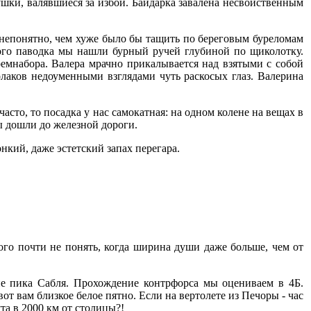
ушки, валявшиеся за избой. Байдарка завалена несвойственным
о непонятно, чем хуже было бы тащить по береговым буреломам
мого паводка мы нашли бурный ручей глубиной по щиколотку.
ремнабора. Валера мрачно прикалывается над взятыми с собой
лаков недоуменными взглядами чуть раскосых глаз. Валерина
сто, то посадка у нас самокатная: на одном колене на вещах в
ы дошли до железной дороги.
нкий, даже эстетский запах перегара.
того почти не понять, когда ширина души даже больше, чем от
не пика Сабля. Прохождение контрфорса мы оцениваем в 4Б.
т вам близкое белое пятно. Если на вертолете из Печоры - час
а в 2000 км от столицы?!