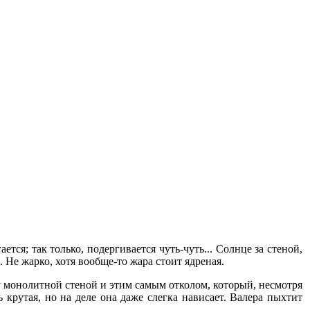
тся; так только, подергивается чуть-чуть... Солнце за стеной,
 Не жарко, хотя вообще-то жара стоит ядреная.
у монолитной стеной и этим самым отколом, который, несмотря
 крутая, но на деле она даже слегка нависает. Валера пыхтит