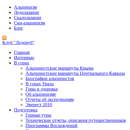
Альпинизм
Ледолазание
Скалолазание
Ски-альпинизм
Блог
Клуб "Ледоруб"
Главная
Интервью
В горах
Альпинистские маршруты Крыма
Альпинистские маршруты Центрального Кавказа
Биографии альпинистов
В горах Урала
Горы и здоровье
Об альпинизме
Отчеты об экспедициям
Эверест 2010
Подготовка
Горные туры
Технические отчеты, описания путешественников
Программы Восхождений