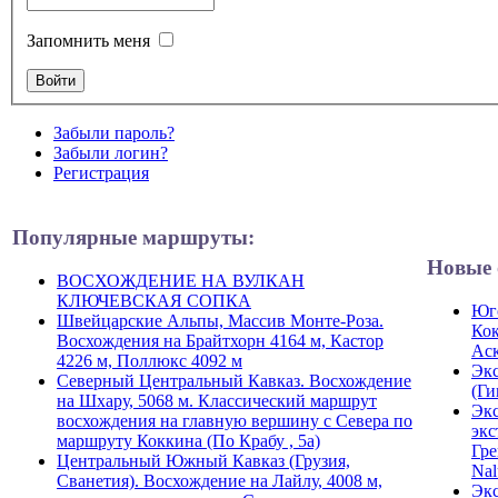
Запомнить меня
Забыли пароль?
Забыли логин?
Регистрация
Популярные маршруты:
Новые 
ВОСХОЖДЕНИЕ НА ВУЛКАН
КЛЮЧЕВСКАЯ СОПКА
Юго
Швейцарские Альпы, Массив Монте-Роза.
Кок
Восхождения на Брайтхорн 4164 м, Кастор
Ас
4226 м, Поллюкс 4092 м
Экс
Северный Центральный Кавказ. Восхождение
(Ги
на Шхару, 5068 м. Классический маршрут
Экс
восхождения на главную вершину с Севера по
экс
маршруту Коккина (По Крабу , 5а)
Гре
Центральный Южный Кавказ (Грузия,
Nal
Сванетия). Восхождение на Лайлу, 4008 м,
Экс