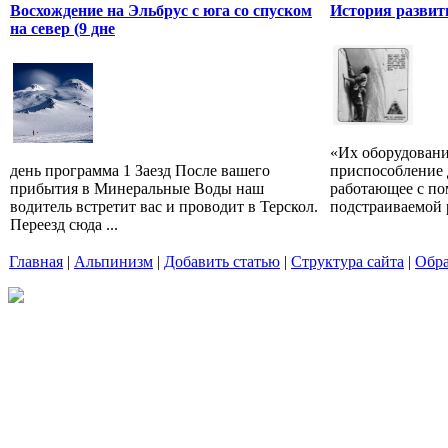
Восхождение на Эльбрус с юга со спуском
История развит
на север (9 дне
«Их оборудовани
день программа 1 Заезд После вашего
приспособление 
прибытия в Минеральные Воды наш
работающее с п
водитель встретит вас и проводит в Терскол.
подстраиваемой р
Переезд сюда ...
Главная
|
Альпинизм
|
Добавить статью
|
Структура сайта
|
Обра