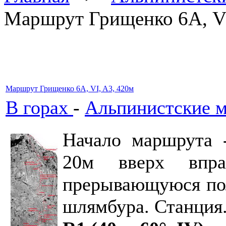
Маршрут Грищенко 6А, VI
Маршрут Грищенко 6А, VI, A3, 420м
В горах
-
Альпинистские 
Начало маршрута 
20м вверх впра
прерывающуюся поло
шлямбура. Станция