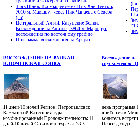
треккинг и экскурсии в Сванетии
(Ги
Тянь Шань. Восхождение на Пик Хан Тенгри,
Пер
7010 м. Маршрут через Пик Чапаева с Севера
Ши
(5а)
Зим
Центральный Алтай, Катунские Белки.
713
Восхождение на Ак-оюк, 3860 м. Маршрут
Зим
восхождения по восточному гребню
Программа восхождения на Арарат
ВОСХОЖДЕНИЕ НА ВУЛКАН
Восхождение на 
КЛЮЧЕВСКАЯ СОПКА
спуском на юг (
11 дней/10 ночей Регион: Петропавловск
день программа 
Камчатский Категория тура:
прибытия в Мин
комбинированный Продолжительность: 11
водитель встрети
дней/10 ночей Стоимость тура: от 33 5...
Переезд сюда ...