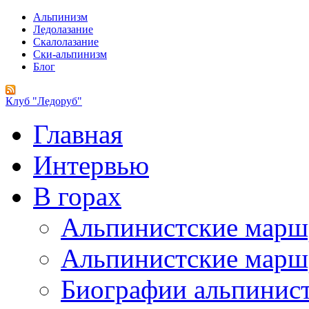
Альпинизм
Ледолазание
Скалолазание
Ски-альпинизм
Блог
Клуб "Ледоруб"
Главная
Интервью
В горах
Альпинистские мар
Альпинистские марш
Биографии альпинис