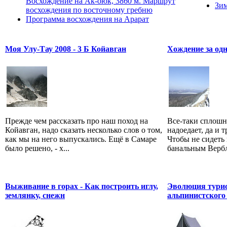
Восхождение на Ак-оюк, 3860 м. Маршрут
Зим
восхождения по восточному гребню
Программа восхождения на Арарат
Моя Улу-Тау 2008 - 3 Б Койавган
Хождение за одн
Прежде чем рассказать про наш поход на
Все-таки сплошн
Койавган, надо сказать несколько слов о том,
надоедает, да и 
как мы на него выпускались. Ещё в Самаре
Чтобы не сидеть 
было решено, - х...
банальным Вербл
Выживание в горах - Как построить иглу,
Эволюция турис
землянку, снежн
альпинистского