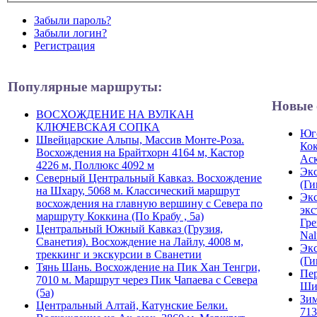
Забыли пароль?
Забыли логин?
Регистрация
Популярные маршруты:
Новые 
ВОСХОЖДЕНИЕ НА ВУЛКАН
КЛЮЧЕВСКАЯ СОПКА
Юго
Швейцарские Альпы, Массив Монте-Роза.
Кок
Восхождения на Брайтхорн 4164 м, Кастор
Ас
4226 м, Поллюкс 4092 м
Экс
Северный Центральный Кавказ. Восхождение
(Ги
на Шхару, 5068 м. Классический маршрут
Экс
восхождения на главную вершину с Севера по
экс
маршруту Коккина (По Крабу , 5а)
Гре
Центральный Южный Кавказ (Грузия,
Nal
Сванетия). Восхождение на Лайлу, 4008 м,
Экс
треккинг и экскурсии в Сванетии
(Ги
Тянь Шань. Восхождение на Пик Хан Тенгри,
Пер
7010 м. Маршрут через Пик Чапаева с Севера
Ши
(5а)
Зим
Центральный Алтай, Катунские Белки.
713