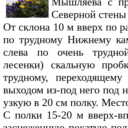
Мышляева с пр
Северной стены
От склона 10 м вверх по р
по трудному Нижнему кам
слева по очень трудной
лесенки) скальную проб
трудному, переходящем
выходом из-под него под 
узкую в 20 см полку. Мест
С полки 15-20 м вверх-вп
заснеженную покатую полк