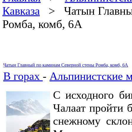
Кавказа
> Чатын Главный
Ромба, комб, 6А
Чатын Главный по каминам Северной стены Ромба, комб, 6А
В горах
-
Альпинистские м
С исходного би
Чалаат пройти 
снежному скло