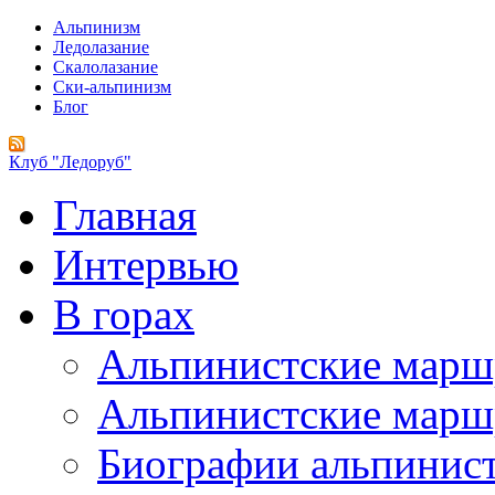
Альпинизм
Ледолазание
Скалолазание
Ски-альпинизм
Блог
Клуб "Ледоруб"
Главная
Интервью
В горах
Альпинистские мар
Альпинистские марш
Биографии альпинис