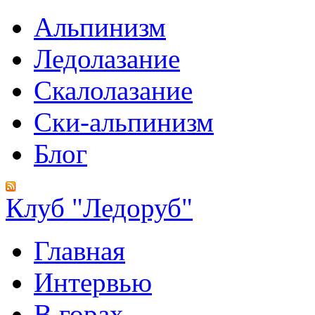
Альпинизм
Ледолазание
Скалолазание
Ски-альпинизм
Блог
Клуб "Ледоруб"
Главная
Интервью
В горах