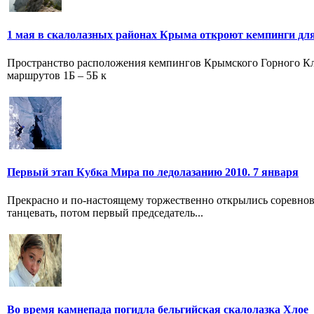
1 мая в скалолазных районах Крыма откроют кемпинги дл
Пространство расположения кемпингов Крымского Горного Клуб
маршрутов 1Б – 5Б к
Первый этап Кубка Мира по ледолазанию 2010. 7 января
Прекрасно и по-настоящему торжественно открылись соревнова
танцевать, потом первый председатель...
Во время камнепада погидла бельгийская скалолазка Хлое