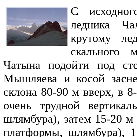
С исходног
ледника Ча
крутому ле
скального 
Чатына подойти под с
Мышляева и косой засне
склона 80-90 м вверх, в 8
очень трудной вертикал
шлямбура), затем 15-20 м 
платформы, шлямбура), 1