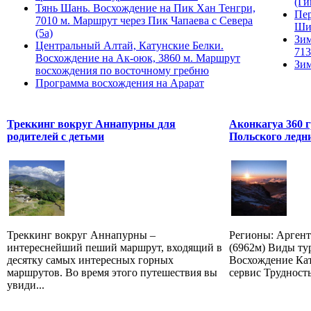
(Ги
Тянь Шань. Восхождение на Пик Хан Тенгри,
Пер
7010 м. Маршрут через Пик Чапаева с Севера
Ши
(5а)
Зим
Центральный Алтай, Катунские Белки.
713
Восхождение на Ак-оюк, 3860 м. Маршрут
Зим
восхождения по восточному гребню
Программа восхождения на Арарат
Треккинг вокруг Аннапурны для
Аконкагуа 360 
родителей с детьми
Польского ледн
Треккинг вокруг Аннапурны –
Регионы: Аргент
интереснейший пеший маршрут, входящий в
(6962м) Виды ту
десятку самых интересных горных
Восхождение Ка
маршрутов. Во время этого путешествия вы
сервис Трудность
увиди...