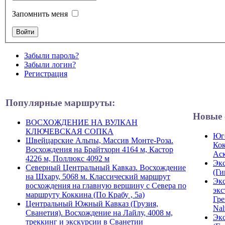
Запомнить меня
Забыли пароль?
Забыли логин?
Регистрация
Популярные маршруты:
Новые 
ВОСХОЖДЕНИЕ НА ВУЛКАН
КЛЮЧЕВСКАЯ СОПКА
Юго
Швейцарские Альпы, Массив Монте-Роза.
Кок
Восхождения на Брайтхорн 4164 м, Кастор
Ас
4226 м, Поллюкс 4092 м
Экс
Северный Центральный Кавказ. Восхождение
(Ги
на Шхару, 5068 м. Классический маршрут
Экс
восхождения на главную вершину с Севера по
экс
маршруту Коккина (По Крабу , 5а)
Гре
Центральный Южный Кавказ (Грузия,
Nal
Сванетия). Восхождение на Лайлу, 4008 м,
Экс
треккинг и экскурсии в Сванетии