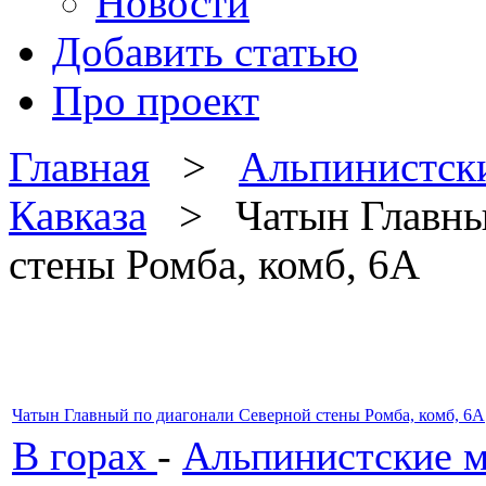
Новости
Добавить статью
Про проект
Главная
>
Альпинистск
Кавказа
> Чатын Главный
стены Ромба, комб, 6А
Чатын Главный по диагонали Северной стены Ромба, комб, 6А
В горах
-
Альпинистские м