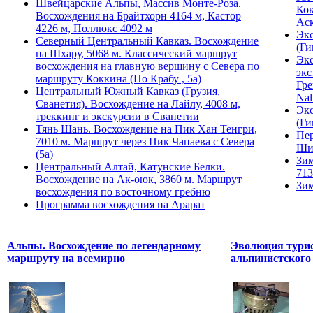
Швейцарские Альпы, Массив Монте-Роза.
Кок
Восхождения на Брайтхорн 4164 м, Кастор
Ас
4226 м, Поллюкс 4092 м
Экс
Северный Центральный Кавказ. Восхождение
(Ги
на Шхару, 5068 м. Классический маршрут
Экс
восхождения на главную вершину с Севера по
экс
маршруту Коккина (По Крабу , 5а)
Гре
Центральный Южный Кавказ (Грузия,
Nal
Сванетия). Восхождение на Лайлу, 4008 м,
Экс
треккинг и экскурсии в Сванетии
(Ги
Тянь Шань. Восхождение на Пик Хан Тенгри,
Пер
7010 м. Маршрут через Пик Чапаева с Севера
Ши
(5а)
Зим
Центральный Алтай, Катунские Белки.
713
Восхождение на Ак-оюк, 3860 м. Маршрут
Зим
восхождения по восточному гребню
Программа восхождения на Арарат
Альпы. Восхождение по легендарному
Эволюция турис
маршруту на всемирно
альпинистского