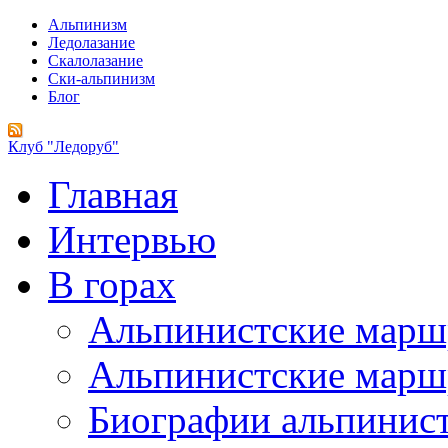
Альпинизм
Ледолазание
Скалолазание
Ски-альпинизм
Блог
Клуб "Ледоруб"
Главная
Интервью
В горах
Альпинистские мар
Альпинистские марш
Биографии альпинис