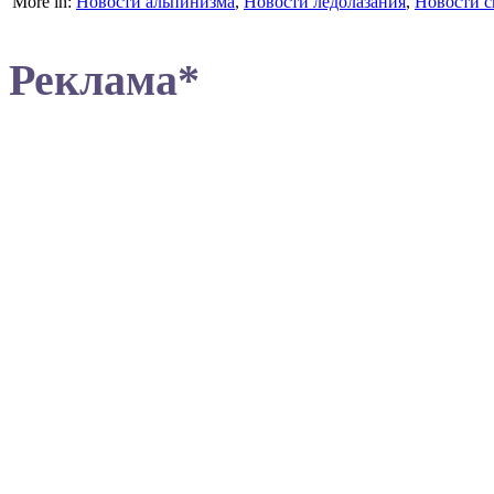
More in:
Новости альпинизма
,
Новости ледолазания
,
Новости с
Реклама*