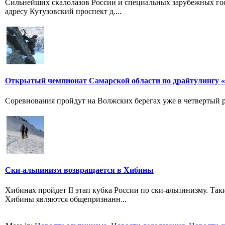
Сильнейших скалолазов России и специальных зарубежных гост
адресу Кутузовский проспект д....
Открытый чемпионат Самарской области по драйтулингу «
Соревнования пройдут на Волжских берегах уже в четвертый р
Ски-альпинизм возвращается в Хибины
Хибинах пройдет II этап кубка России по ски-альпинизму. Таки
Хибины являются общепризнанн...