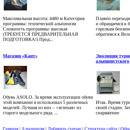
Максимальная высота: 4480 м Категория
Плавно переходи
программы: технический альпинизм
и обращаемся к 
Сложность программы: высокая
горелкам бензин
(ТРЕБУЕТСЯ ПРЕДВАРИТЕЛЬНАЯ
обратимся к Вели
ПОДГОТОВКА!) Прод...
Магазин «Кант»
Эволюция турис
альпинистского
Обувь ASOLO. За время эксплуатации обуви
этой компании я использовал 5 различных
Итак. Время тур
моделей. Лучшая из них – «зеленая» из
своей стадии. За
старого модельного ряда. ...
снаряжение
Главная
|
Альпинизм
|
Добавить статью
|
Структура сайта
|
Обра