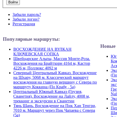
Забыли пароль?
Забыли логин?
Регистрация
Популярные маршруты:
Новые 
ВОСХОЖДЕНИЕ НА ВУЛКАН
КЛЮЧЕВСКАЯ СОПКА
Юго
Швейцарские Альпы, Массив Монте-Роза.
Кок
Восхождения на Брайтхорн 4164 м, Кастор
Ас
4226 м, Поллюкс 4092 м
Экс
Северный Центральный Кавказ. Восхождение
(Ги
на Шхару, 5068 м. Классический маршрут
Экс
восхождения на главную вершину с Севера по
экс
маршруту Коккина (По Крабу , 5а)
Гре
Центральный Южный Кавказ (Грузия,
Nal
Сванетия). Восхождение на Лайлу, 4008 м,
Экс
треккинг и экскурсии в Сванетии
(Ги
Тянь Шань. Восхождение на Пик Хан Тенгри,
Пер
7010 м. Маршрут через Пик Чапаева с Севера
Ши
(5а)