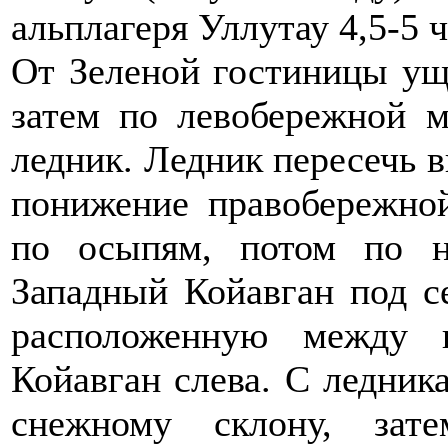
альплагеря Уллутау 4,5-5 ч
От Зеленой гостиницы ущ
затем по левобережной 
ледник. Ледник пересечь в
понижение правобережно
по осыпям, потом по н
Западный Койавган под се
расположенную между 
Койавган слева. С ледник
снежному склону, зат