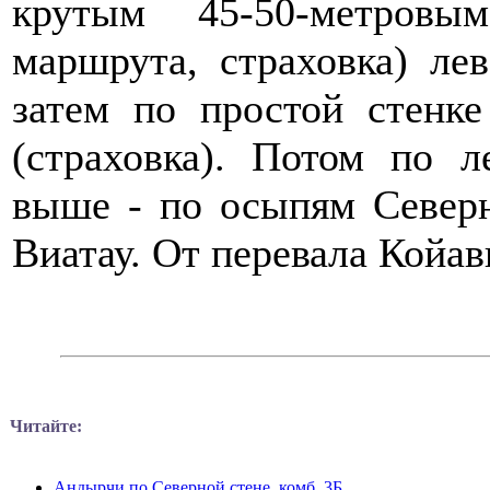
крутым 45-50-метровы
маршрута, страховка) ле
затем по простой стенк
(страховка). Потом по 
выше - по осыпям Северн
Виатау. От перевала Койавг
Читайте:
Андырчи по Северной стене, комб, 3Б