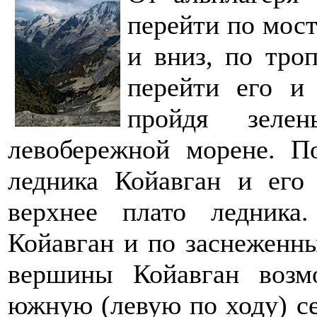
перейти по мост
и вниз, по тро
перейти его и 
пройдя зеле
левобережной морене. П
ледника Койавган и его
верхнее плато ледника
Койавган и по заснеженн
вершины Койавган возм
южную (левую по ходу) се