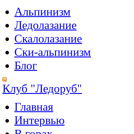
Альпинизм
Ледолазание
Скалолазание
Ски-альпинизм
Блог
Клуб "Ледоруб"
Главная
Интервью
В горах