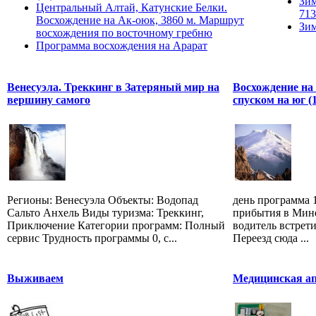
Зим
Центральный Алтай, Катунские Белки.
713
Восхождение на Ак-оюк, 3860 м. Маршрут
Зим
восхождения по восточному гребню
Программа восхождения на Арарат
Венесуэла. Треккинг в Затеряный мир на
Восхождение на 
вершину самого
спуском на юг (
Регионы: Венесуэла Объекты: Водопад
день программа 
Сальто Анхель Виды туризма: Треккинг,
прибытия в Мин
Приключение Категории программ: Полный
водитель встрети
сервис Трудность программы 0, с...
Переезд сюда ...
Выживаем
Медицинская а