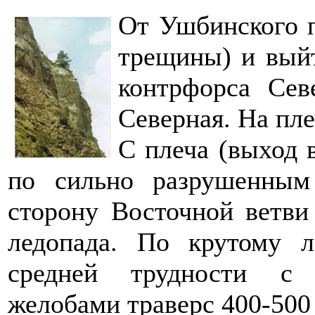
От Ушбинского п
трещины) и выйт
контрфорса Се
Северная. На пле
С плеча (выход в
по сильно разрушенны
сторону Восточной ветви
ледопада. По крутому 
средней трудности с 
желобами траверс 400-500