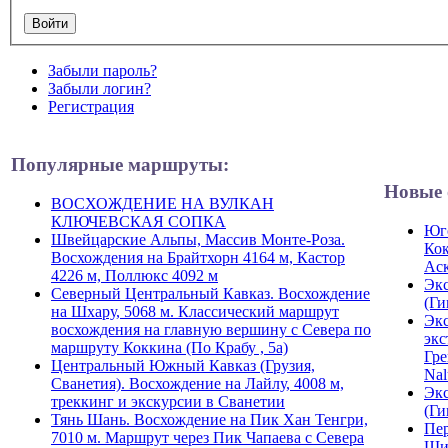
Забыли пароль?
Забыли логин?
Регистрация
Популярные маршруты:
Новые 
ВОСХОЖДЕНИЕ НА ВУЛКАН
КЛЮЧЕВСКАЯ СОПКА
Юго
Швейцарские Альпы, Массив Монте-Роза.
Кок
Восхождения на Брайтхорн 4164 м, Кастор
Ас
4226 м, Поллюкс 4092 м
Экс
Северный Центральный Кавказ. Восхождение
(Ги
на Шхару, 5068 м. Классический маршрут
Экс
восхождения на главную вершину с Севера по
экс
маршруту Коккина (По Крабу , 5а)
Гре
Центральный Южный Кавказ (Грузия,
Nal
Сванетия). Восхождение на Лайлу, 4008 м,
Экс
треккинг и экскурсии в Сванетии
(Ги
Тянь Шань. Восхождение на Пик Хан Тенгри,
Пер
7010 м. Маршрут через Пик Чапаева с Севера
Ши