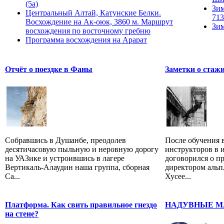
(5а)
Зим
Центральный Алтай, Катунские Белки.
713
Восхождение на Ак-оюк, 3860 м. Маршрут
Зим
восхождения по восточному гребню
Программа восхождения на Арарат
Отчёт о поездке в Фаны
Заметки о стаж
Собравшись в Душанбе, преодолев
После обучения 
десятичасовую пыльную и неровную дорогу
инструкторов в и
на УАЗике и устроившись в лагере
договорился о п
Вертикаль-Алаудин наша группа, сборная
директором альп
Са...
Хусее...
Платформа. Как свить правильное гнездо
НАДУВНЫЕ М
на стене?