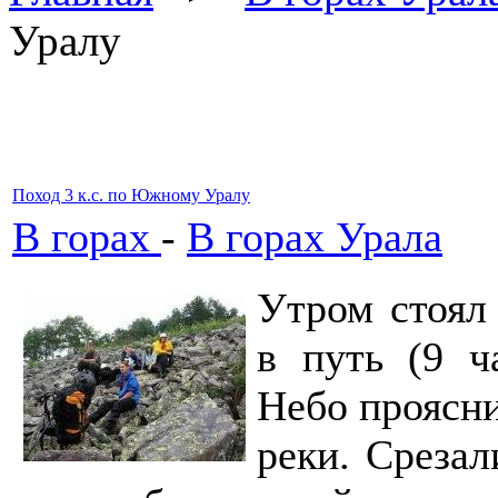
Уралу
Поход 3 к.с. по Южному Уралу
В горах
-
В горах Урала
Утром стоял 
в путь (9 ч
Небо проясни
реки. Срезал