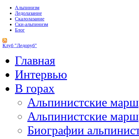
Альпинизм
Ледолазание
Скалолазание
Ски-альпинизм
Блог
Клуб "Ледоруб"
Главная
Интервью
В горах
Альпинистские мар
Альпинистские марш
Биографии альпинис