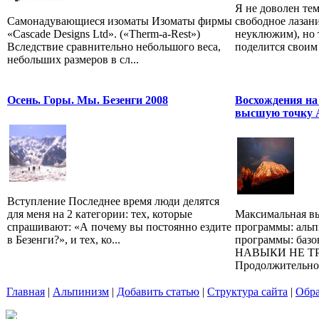
Я не доволен тем
Самонадувающиеся изоматы Изоматы фирмы
свободное лазан
«Cascade Designs Ltd». («Therm-a-Rest»)
неуклюжим), но 
Вследствие сравнительно небольшого веса,
поделится своим 
небольших размеров в сл...
Осень. Горы. Мы. Безенги 2008
Восхождения на
высшую точку 
Вступление Последнее время люди делятся
для меня на 2 категории: тех, которые
Максимальная вы
спрашивают: «А почему вы постоянно ездите
программы: аль
в Безенги?», и тех, ко...
программы: ба
НАВЫКИ НЕ Т
Продолжительност
Главная
|
Альпинизм
|
Добавить статью
|
Структура сайта
|
Обра