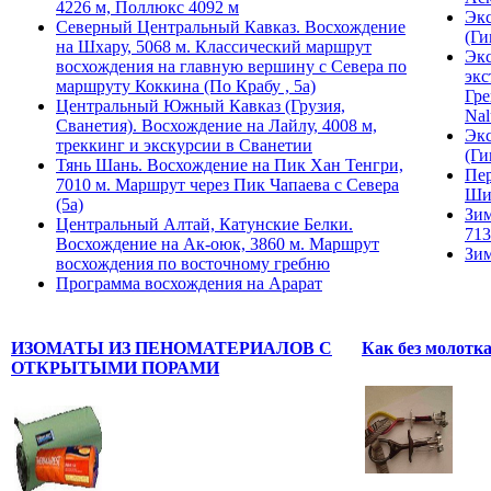
4226 м, Поллюкс 4092 м
Экс
Северный Центральный Кавказ. Восхождение
(Ги
на Шхару, 5068 м. Классический маршрут
Экс
восхождения на главную вершину с Севера по
экс
маршруту Коккина (По Крабу , 5а)
Гре
Центральный Южный Кавказ (Грузия,
Nal
Сванетия). Восхождение на Лайлу, 4008 м,
Экс
треккинг и экскурсии в Сванетии
(Ги
Тянь Шань. Восхождение на Пик Хан Тенгри,
Пер
7010 м. Маршрут через Пик Чапаева с Севера
Ши
(5а)
Зим
Центральный Алтай, Катунские Белки.
713
Восхождение на Ак-оюк, 3860 м. Маршрут
Зим
восхождения по восточному гребню
Программа восхождения на Арарат
ИЗОМАТЫ ИЗ ПЕНОМАТЕРИАЛОВ С
Как без молотка
ОТКРЫТЫМИ ПОРАМИ