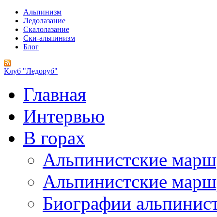
Альпинизм
Ледолазание
Скалолазание
Ски-альпинизм
Блог
Клуб "Ледоруб"
Главная
Интервью
В горах
Альпинистские мар
Альпинистские марш
Биографии альпинис